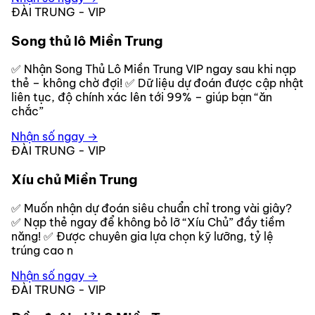
ĐÀI TRUNG - VIP
Song thủ lô Miền Trung
✅ Nhận Song Thủ Lô Miền Trung VIP ngay sau khi nạp
thẻ – không chờ đợi! ✅ Dữ liệu dự đoán được cập nhật
liên tục, độ chính xác lên tới 99% – giúp bạn “ăn
chắc”
Nhận số ngay →
ĐÀI TRUNG - VIP
Xíu chủ Miền Trung
✅ Muốn nhận dự đoán siêu chuẩn chỉ trong vài giây?
✅ Nạp thẻ ngay để không bỏ lỡ “Xíu Chủ” đầy tiềm
năng! ✅ Được chuyên gia lựa chọn kỹ lưỡng, tỷ lệ
trúng cao n
Nhận số ngay →
ĐÀI TRUNG - VIP