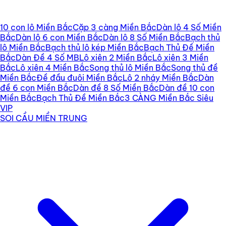
10 con lô Miền Bắc
Cặp 3 càng Miền Bắc
Dàn lô 4 Số Miền
Bắc
Dàn lô 6 con Miền Bắc
Dàn lô 8 Số Miền Bắc
Bạch thủ
lô Miền Bắc
Bạch thủ lô kép Miền Bắc
Bạch Thủ Đề Miền
Bắc
Dàn Đề 4 Số MB
Lô xiên 2 Miền Bắc
Lô xiên 3 Miền
Bắc
Lô xiên 4 Miền Bắc
Song thủ lô Miền Bắc
Song thủ đề
Miền Bắc
Đề đầu đuôi Miền Bắc
Lô 2 nháy Miền Bắc
Dàn
đề 6 con Miền Bắc
Dàn đề 8 Số Miền Bắc
Dàn đề 10 con
Miền Bắc
Bạch Thủ Đề Miền Bắc
3 CÀNG Miền Bắc Siêu
VIP
SOI CẦU MIỀN TRUNG