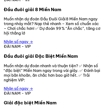
Đầu đuôi giải 8 Miền Nam
Muốn nhận dự đoán Đầu Đuôi Giải 8 Miền Nam ngay
trong nháy mắt? Nạp thẻ nhanh – Xem số chuẩn xác
– Chơi chắc hơn! ✅ Dự đoán 99 % “Ăn chắc”, tăng cơ
hội thắng lớ
Nhận số ngay →
ĐÀI NAM - VIP
Đầu đuôi giải Đặc Biệt Miền Nam
Muốn nhận dự đoán nhanh và thuận tiện? ✅ Nhận số
“đặc biệt” Miền Nam ngay trong vài giây. ✅ Đánh bại
mọi băn khoăn, ăn chắc hơn bao giờ hết. ✅ Trải
nghiệm VIP:
Nhận số ngay →
ĐÀI NAM - VIP
Giải đặc biệt Miền Nam