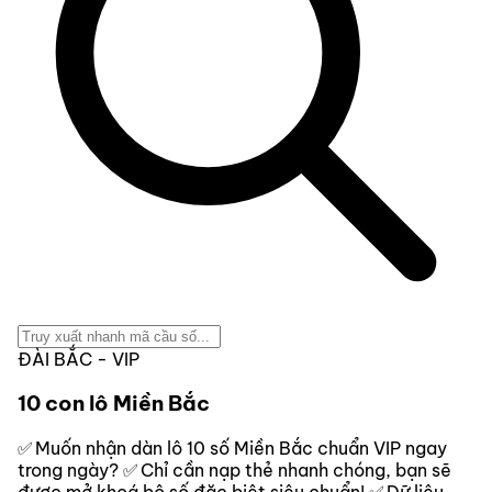
ĐÀI BẮC - VIP
10 con lô Miền Bắc
✅ Muốn nhận dàn lô 10 số Miền Bắc chuẩn VIP ngay
trong ngày? ✅ Chỉ cần nạp thẻ nhanh chóng, bạn sẽ