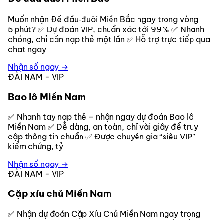
Muốn nhận Đề đầu‑đuôi Miền Bắc ngay trong vòng
5 phút? ✅ Dự đoán VIP, chuẩn xác tới 99 % ✅ Nhanh
chóng, chỉ cần nạp thẻ một lần ✅ Hỗ trợ trực tiếp qua
chat ngay
Nhận số ngay →
ĐÀI NAM - VIP
Bao lô Miền Nam
✅ Nhanh tay nạp thẻ – nhận ngay dự đoán Bao lô
Miền Nam ✅ Dễ dàng, an toàn, chỉ vài giây để truy
cập thông tin chuẩn ✅ Được chuyên gia “siêu VIP”
kiểm chứng, tỷ
Nhận số ngay →
ĐÀI NAM - VIP
Cặp xíu chủ Miền Nam
✅ Nhận dự đoán Cặp Xíu Chủ Miền Nam ngay trong