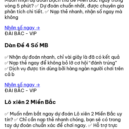
Muốn nhận dự đoán Bạch thủ đề Miền Bắc ngay trong
vòng 5 phút? ✅ Dự đoán chuẩn nhất, được chuyên gia
phân tích chi tiết. ✅ Nạp thẻ nhanh, nhận số ngay mà
không
Nhận số ngay →
ĐÀI BẮC - VIP
Dàn Đề 4 Số MB
✅ Nhận dự đoán nhanh, chỉ vài giây là đã có kết quả
✅ Nạp thẻ ngay để không bỏ lỡ cơ hội “đánh trúng”
✅ Dịch vụ được tin dùng bởi hàng ngàn người chơi trên
cả b
Nhận số ngay →
ĐÀI BẮC - VIP
Lô xiên 2 Miền Bắc
✅ Muốn nắm bắt ngay dự đoán Lô xiên 2 Miền Bắc uy
tín? ✅ Chỉ cần nạp thẻ nhanh chóng, bạn sẽ có trong
tay dự đoán chuẩn xác để chơi ngay. ✅ Hỗ trợ trực