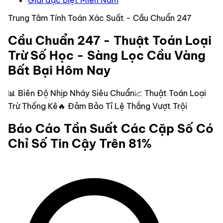
Giải đặc biệt Miền Nam
Trung Tâm Tính Toán Xác Suất - Cầu Chuẩn 247
Cầu Chuẩn 247 - Thuật Toán Loại
Trừ Số Học - Sàng Lọc Cầu Vàng
Bất Bại Hôm Nay
📊 Biên Độ Nhịp Nháy Siêu Chuẩn
📈 Thuật Toán Loại
Trừ Thống Kê
🔥 Đảm Bảo Tỉ Lệ Thắng Vượt Trội
Báo Cáo Tần Suất Các Cặp Số Có
Chỉ Số Tin Cậy Trên 81%