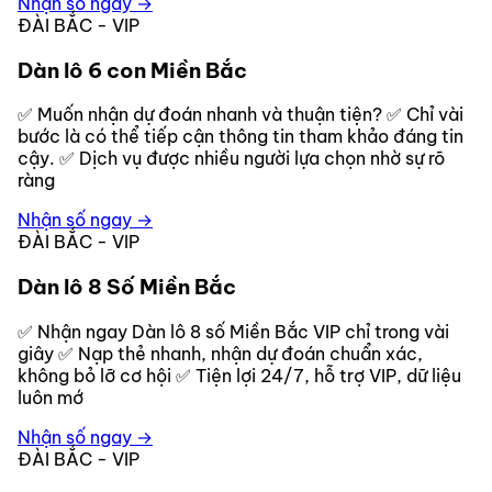
Nhận số ngay →
ĐÀI BẮC - VIP
Dàn lô 6 con Miền Bắc
✅ Muốn nhận dự đoán nhanh và thuận tiện? ✅ Chỉ vài
bước là có thể tiếp cận thông tin tham khảo đáng tin
cậy. ✅ Dịch vụ được nhiều người lựa chọn nhờ sự rõ
ràng
Nhận số ngay →
ĐÀI BẮC - VIP
Dàn lô 8 Số Miền Bắc
✅ Nhận ngay Dàn lô 8 số Miền Bắc VIP chỉ trong vài
giây ✅ Nạp thẻ nhanh, nhận dự đoán chuẩn xác,
không bỏ lỡ cơ hội ✅ Tiện lợi 24/7, hỗ trợ VIP, dữ liệu
luôn mớ
Nhận số ngay →
ĐÀI BẮC - VIP