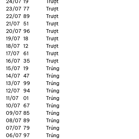
24/07
19
Trượt
23/07
77
Trượt
22/07
89
Trượt
21/07
51
Trượt
20/07
96
Trượt
19/07
18
Trượt
18/07
12
Trượt
17/07
61
Trượt
16/07
35
Trượt
15/07
19
Trúng
14/07
47
Trúng
13/07
99
Trúng
12/07
94
Trúng
11/07
01
Trúng
10/07
67
Trúng
09/07
85
Trúng
08/07
89
Trúng
07/07
79
Trúng
06/07
97
Trúng