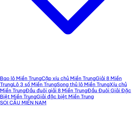
Bao lô Miền Trung
Cặp xíu chủ Miền Trung
Giải 8 Miền
Trung
Lô 3 số Miền Trung
Song thủ lô Miền Trung
Xíu chủ
Miền Trung
Đầu đuôi giải 8 Miền Trung
Đầu Đuôi Giải Đặc
Biệt Miền Trung
Giải đặc biệt Miền Trung
SOI CẦU MIỀN NAM