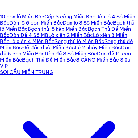
10 con lô Miền Bắc
Cặp 3 càng Miền Bắc
Dàn lô 4 Số Miền
Bắc
Dàn lô 6 con Miền Bắc
Dàn lô 8 Số Miền Bắc
Bạch thủ
lô Miền Bắc
Bạch thủ lô kép Miền Bắc
Bạch Thủ Đề Miền
Bắc
Dàn Đề 4 Số MB
Lô xiên 2 Miền Bắc
Lô xiên 3 Miền
Bắc
Lô xiên 4 Miền Bắc
Song thủ lô Miền Bắc
Song thủ đề
Miền Bắc
Đề đầu đuôi Miền Bắc
Lô 2 nháy Miền Bắc
Dàn
đề 6 con Miền Bắc
Dàn đề 8 Số Miền Bắc
Dàn đề 10 con
Miền Bắc
Bạch Thủ Đề Miền Bắc
3 CÀNG Miền Bắc Siêu
VIP
SOI CẦU MIỀN TRUNG