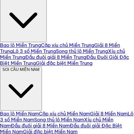
Bao lô Miền Trung
Cặp xíu chủ Miền Trung
Giải 8 Miền
Trung
Lô 3 số Miền Trung
Song thủ lô Miền Trung
Xíu chủ
Miền Trung
Đầu đuôi giải 8 Miền Trung
Đầu Đuôi Giải Đặc
Biệt Miền Trung
Giải đặc biệt Miền Trung
SOI CẦU MIỀN NAM
Bao lô Miền Nam
Cặp xíu chủ Miền Nam
Giải 8 Miền Nam
Lô
3 số Miền Nam
Song thủ lô Miền Nam
Xíu chủ Miền
Nam
Đầu đuôi giải 8 Miền Nam
Đầu đuôi giải Đặc Biệt
Miền Nam
Giải đặc biệt Miền Nam