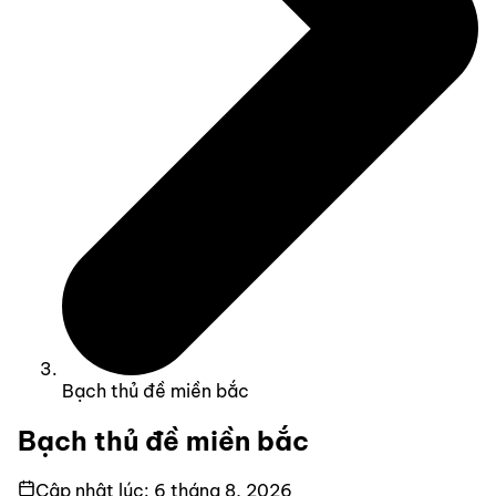
Bạch thủ đề miền bắc
Bạch thủ đề miền bắc
Cập nhật lúc: 6 tháng 8, 2026