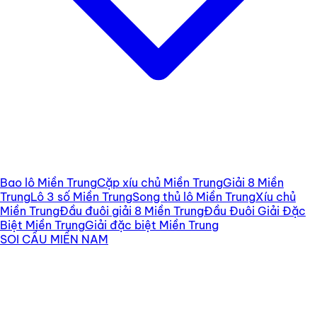
Bao lô Miền Trung
Cặp xíu chủ Miền Trung
Giải 8 Miền
Trung
Lô 3 số Miền Trung
Song thủ lô Miền Trung
Xíu chủ
Miền Trung
Đầu đuôi giải 8 Miền Trung
Đầu Đuôi Giải Đặc
Biệt Miền Trung
Giải đặc biệt Miền Trung
SOI CẦU MIỀN NAM