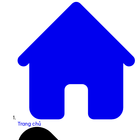
Trang chủ