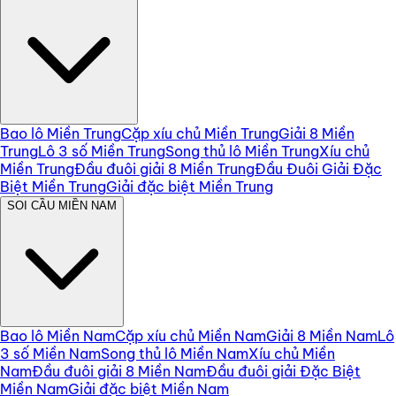
Bao lô Miền Trung
Cặp xíu chủ Miền Trung
Giải 8 Miền
Trung
Lô 3 số Miền Trung
Song thủ lô Miền Trung
Xíu chủ
Miền Trung
Đầu đuôi giải 8 Miền Trung
Đầu Đuôi Giải Đặc
Biệt Miền Trung
Giải đặc biệt Miền Trung
SOI CẦU MIỀN NAM
Bao lô Miền Nam
Cặp xíu chủ Miền Nam
Giải 8 Miền Nam
Lô
3 số Miền Nam
Song thủ lô Miền Nam
Xíu chủ Miền
Nam
Đầu đuôi giải 8 Miền Nam
Đầu đuôi giải Đặc Biệt
Miền Nam
Giải đặc biệt Miền Nam