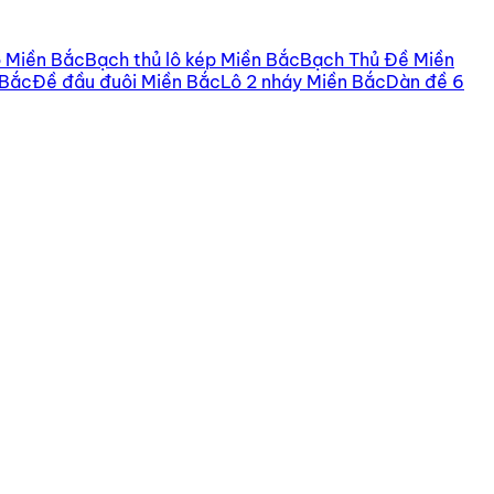
ô Miền Bắc
Bạch thủ lô kép Miền Bắc
Bạch Thủ Đề Miền
 Bắc
Đề đầu đuôi Miền Bắc
Lô 2 nháy Miền Bắc
Dàn đề 6