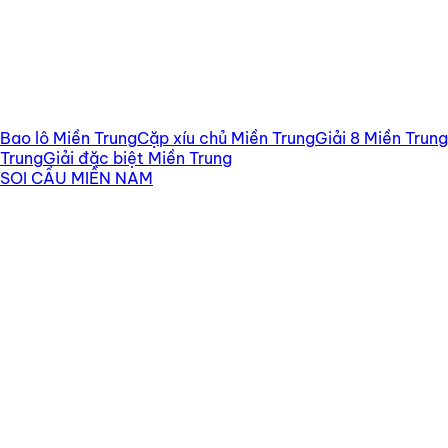
Bao lô Miền Trung
Cặp xíu chủ Miền Trung
Giải 8 Miền Trung
Trung
Giải đặc biệt Miền Trung
SOI CẦU MIỀN NAM