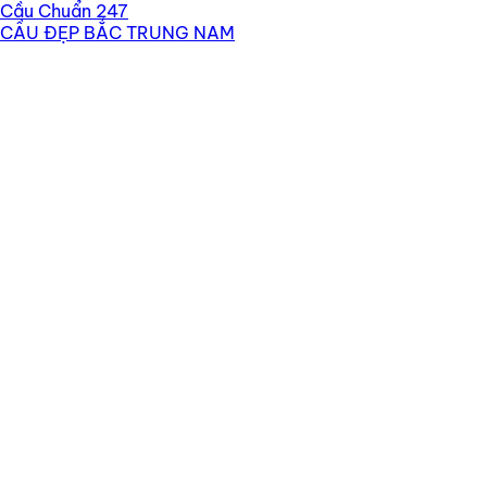
Cầu Chuẩn 247
CẦU ĐẸP BẮC TRUNG NAM