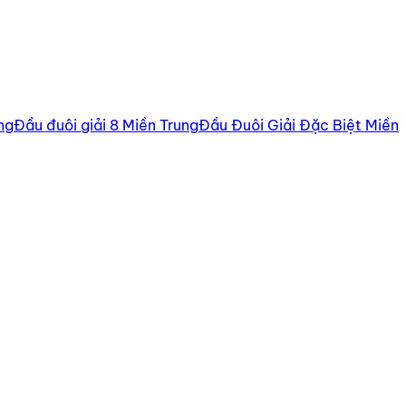
ng
Đầu đuôi giải 8 Miền Trung
Đầu Đuôi Giải Đặc Biệt Miền