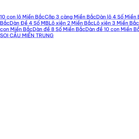
10 con lô Miền Bắc
Cặp 3 càng Miền Bắc
Dàn lô 4 Số Miền
Bắc
Dàn Đề 4 Số MB
Lô xiên 2 Miền Bắc
Lô xiên 3 Miền Bắc
con Miền Bắc
Dàn đề 8 Số Miền Bắc
Dàn đề 10 con Miền B
SOI CẦU MIỀN TRUNG