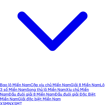
Bao lô Miền Nam
Cặp xíu chủ Miền Nam
Giải 8 Miền Nam
Lô
3 số Miền Nam
Song thủ lô Miền Nam
Xíu chủ Miền
Nam
Đầu đuôi giải 8 Miền Nam
Đầu đuôi giải Đặc Biệt
Miền Nam
Giải đặc biệt Miền Nam
XSMN
XSMT