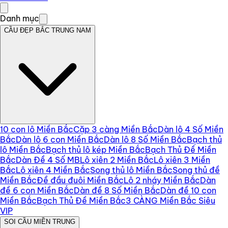
Danh mục
CẦU ĐẸP BẮC TRUNG NAM
10 con lô Miền Bắc
Cặp 3 càng Miền Bắc
Dàn lô 4 Số Miền
Bắc
Dàn lô 6 con Miền Bắc
Dàn lô 8 Số Miền Bắc
Bạch thủ
lô Miền Bắc
Bạch thủ lô kép Miền Bắc
Bạch Thủ Đề Miền
Bắc
Dàn Đề 4 Số MB
Lô xiên 2 Miền Bắc
Lô xiên 3 Miền
Bắc
Lô xiên 4 Miền Bắc
Song thủ lô Miền Bắc
Song thủ đề
Miền Bắc
Đề đầu đuôi Miền Bắc
Lô 2 nháy Miền Bắc
Dàn
đề 6 con Miền Bắc
Dàn đề 8 Số Miền Bắc
Dàn đề 10 con
Miền Bắc
Bạch Thủ Đề Miền Bắc
3 CÀNG Miền Bắc Siêu
VIP
SOI CẦU MIỀN TRUNG