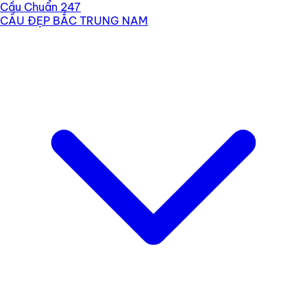
Cầu Chuẩn 247
CẦU ĐẸP BẮC TRUNG NAM