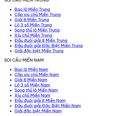
SOI CẦU MIỀN TRUNG
Bao lô Miền Trung
Cặp xíu chủ Miền Trung
Giải 8 Miền Trung
Lô 3 số Miền Trung
Song thủ lô Miền Trung
Xíu chủ Miền Trung
Đầu đuôi giải 8 Miền Trung
Đầu đuôi giải Đặc Biệt Miền Trung
Giải đặc biệt Miền Trung
SOI CẦU MIỀN NAM
Bao lô Miền Nam
Cặp xíu chủ Miền Nam
Giải 8 Miền Nam
Lô 3 số Miền Nam
Song thủ lô Miền Nam
Xíu chủ Miền Nam
Đầu đuôi giải 8 Miền Nam
Đầu đuôi giải Đặc Biệt Miền Nam
Giải đặc biệt Miền Nam