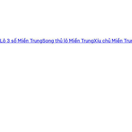
Lô 3 số Miền Trung
Song thủ lô Miền Trung
Xíu chủ Miền Tru