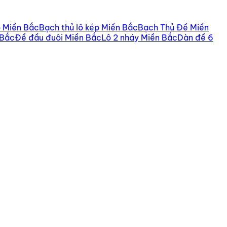
ô Miền Bắc
Bạch thủ lô kép Miền Bắc
Bạch Thủ Đề Miền
 Bắc
Đề đầu đuôi Miền Bắc
Lô 2 nháy Miền Bắc
Dàn đề 6