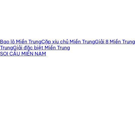
Bao lô Miền Trung
Cặp xíu chủ Miền Trung
Giải 8 Miền Trung
Trung
Giải đặc biệt Miền Trung
SOI CẦU MIỀN NAM