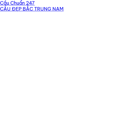
Cầu Chuẩn 247
CẦU ĐẸP BẮC TRUNG NAM