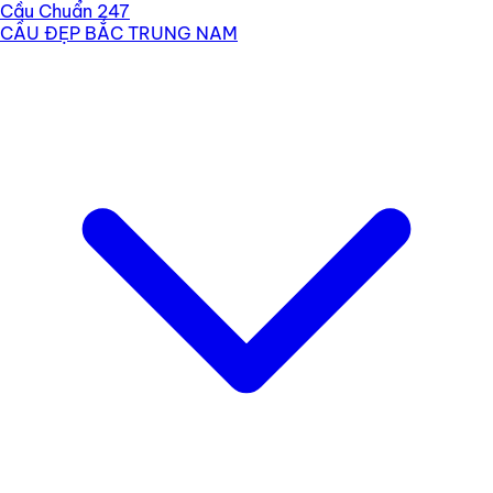
Cầu Chuẩn 247
CẦU ĐẸP BẮC TRUNG NAM