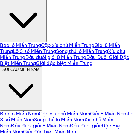
Bao lô Miền Trung
Cặp xíu chủ Miền Trung
Giải 8 Miền
Trung
Lô 3 số Miền Trung
Song thủ lô Miền Trung
Xíu chủ
Miền Trung
Đầu đuôi giải 8 Miền Trung
Đầu Đuôi Giải Đặc
Biệt Miền Trung
Giải đặc biệt Miền Trung
SOI CẦU MIỀN NAM
Bao lô Miền Nam
Cặp xíu chủ Miền Nam
Giải 8 Miền Nam
Lô
3 số Miền Nam
Song thủ lô Miền Nam
Xíu chủ Miền
Nam
Đầu đuôi giải 8 Miền Nam
Đầu đuôi giải Đặc Biệt
Miền Nam
Giải đặc biệt Miền Nam