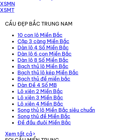
XSMN
XSMT
CẦU ĐẸP BẮC TRUNG NAM
10 con lô Miền Bắc
Cặp 3 càng Miền Bắc
Dàn lô 4 Số Miền Bắc
Dàn lô 6 con Miền Bắc
Dàn lô 8 Số Miền Bắc
Bạch thủ lô Miền Bắc
Bạch thủ lô kép Miền Bắc
Bạch thủ đề miền bắc
Dàn Đề 4 Số MB
Lô xiên 2 Miền Bắc
Lô xiên 3 Miền Bắc
Lô xiên 4 Miền Bắc
Song thủ lô Miền Bắc siêu chuẩn
Song thủ đề Miền Bắc
Đề đầu đuôi Miền Bắc
Xem tất cả