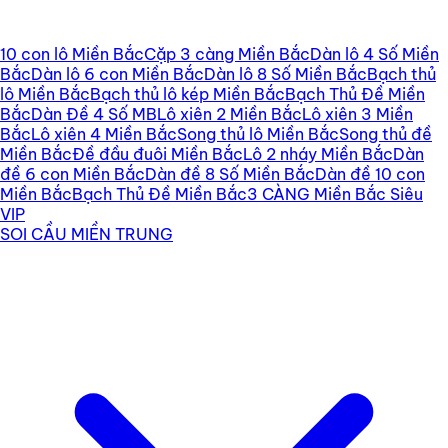
10 con lô Miền Bắc
Cặp 3 càng Miền Bắc
Dàn lô 4 Số Miền
Bắc
Dàn lô 6 con Miền Bắc
Dàn lô 8 Số Miền Bắc
Bạch thủ
lô Miền Bắc
Bạch thủ lô kép Miền Bắc
Bạch Thủ Đề Miền
Bắc
Dàn Đề 4 Số MB
Lô xiên 2 Miền Bắc
Lô xiên 3 Miền
Bắc
Lô xiên 4 Miền Bắc
Song thủ lô Miền Bắc
Song thủ đề
Miền Bắc
Đề đầu đuôi Miền Bắc
Lô 2 nháy Miền Bắc
Dàn
đề 6 con Miền Bắc
Dàn đề 8 Số Miền Bắc
Dàn đề 10 con
Miền Bắc
Bạch Thủ Đề Miền Bắc
3 CÀNG Miền Bắc Siêu
VIP
SOI CẦU MIỀN TRUNG