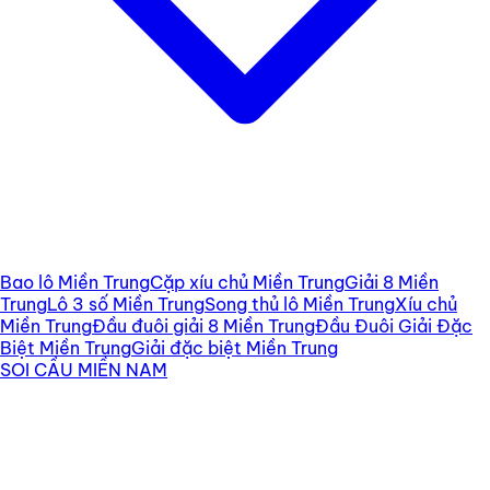
Bao lô Miền Trung
Cặp xíu chủ Miền Trung
Giải 8 Miền
Trung
Lô 3 số Miền Trung
Song thủ lô Miền Trung
Xíu chủ
Miền Trung
Đầu đuôi giải 8 Miền Trung
Đầu Đuôi Giải Đặc
Biệt Miền Trung
Giải đặc biệt Miền Trung
SOI CẦU MIỀN NAM