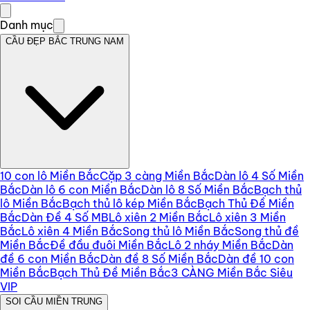
Danh mục
CẦU ĐẸP BẮC TRUNG NAM
10 con lô Miền Bắc
Cặp 3 càng Miền Bắc
Dàn lô 4 Số Miền
Bắc
Dàn lô 6 con Miền Bắc
Dàn lô 8 Số Miền Bắc
Bạch thủ
lô Miền Bắc
Bạch thủ lô kép Miền Bắc
Bạch Thủ Đề Miền
Bắc
Dàn Đề 4 Số MB
Lô xiên 2 Miền Bắc
Lô xiên 3 Miền
Bắc
Lô xiên 4 Miền Bắc
Song thủ lô Miền Bắc
Song thủ đề
Miền Bắc
Đề đầu đuôi Miền Bắc
Lô 2 nháy Miền Bắc
Dàn
đề 6 con Miền Bắc
Dàn đề 8 Số Miền Bắc
Dàn đề 10 con
Miền Bắc
Bạch Thủ Đề Miền Bắc
3 CÀNG Miền Bắc Siêu
VIP
SOI CẦU MIỀN TRUNG