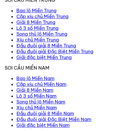
SOI CẦU MIỀN TRUNG
Bao lô Miền Trung
Cặp xíu chủ Miền Trung
Giải 8 Miền Trung
Lô 3 số Miền Trung
Song thủ lô Miền Trung
Xíu chủ Miền Trung
Đầu đuôi giải 8 Miền Trung
Đầu đuôi giải Đặc Biệt Miền Trung
Giải đặc biệt Miền Trung
SOI CẦU MIỀN NAM
Bao lô Miền Nam
Cặp xíu chủ Miền Nam
Giải 8 Miền Nam
Lô 3 số Miền Nam
Song thủ lô Miền Nam
Xíu chủ Miền Nam
Đầu đuôi giải 8 Miền Nam
Đầu đuôi giải Đặc Biệt Miền Nam
Giải đặc biệt Miền Nam