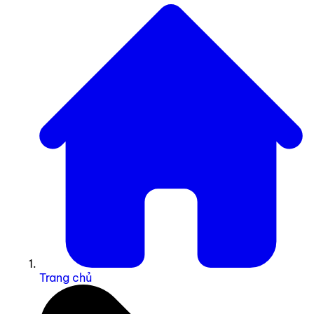
Trang chủ