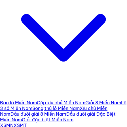
Bao lô Miền Nam
Cặp xíu chủ Miền Nam
Giải 8 Miền Nam
Lô
3 số Miền Nam
Song thủ lô Miền Nam
Xíu chủ Miền
Nam
Đầu đuôi giải 8 Miền Nam
Đầu đuôi giải Đặc Biệt
Miền Nam
Giải đặc biệt Miền Nam
XSMN
XSMT