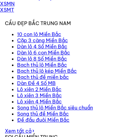
XSMN
XSMT
CẦU ĐẸP BẮC TRUNG NAM
10 con lô Miền Bắc
Cặp 3 càng Miền Bắc
Dàn lô 4 Số Miền Bắc
Dàn lô 6 con Miền Bắc
Dàn lô 8 Số Miền Bắc
Bạch thủ lô Miền Bắc
Bạch thủ lô kép Miền Bắc
Bạch thủ đề miền bắc
Dàn Đề 4 Số MB
Lô xiên 2 Miền Bắc
Lô xiên 3 Miền Bắc
Lô xiên 4 Miền Bắc
Song thủ lô Miền Bắc siêu chuẩn
Song thủ đề Miền Bắc
Đề đầu đuôi Miền Bắc
Xem tất cả