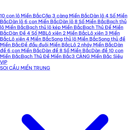
10 con lô Miền Bắc
Cặp 3 càng Miền Bắc
Dàn lô 4 Số Miền
Bắc
Dàn lô 6 con Miền Bắc
Dàn lô 8 Số Miền Bắc
Bạch thủ
lô Miền Bắc
Bạch thủ lô kép Miền Bắc
Bạch Thủ Đề Miền
Bắc
Dàn Đề 4 Số MB
Lô xiên 2 Miền Bắc
Lô xiên 3 Miền
Bắc
Lô xiên 4 Miền Bắc
Song thủ lô Miền Bắc
Song thủ đề
Miền Bắc
Đề đầu đuôi Miền Bắc
Lô 2 nháy Miền Bắc
Dàn
đề 6 con Miền Bắc
Dàn đề 8 Số Miền Bắc
Dàn đề 10 con
Miền Bắc
Bạch Thủ Đề Miền Bắc
3 CÀNG Miền Bắc Siêu
VIP
SOI CẦU MIỀN TRUNG