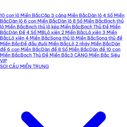
10 con lô Miền Bắc
Cặp 3 càng Miền Bắc
Dàn lô 4 Số Miền
Bắc
Dàn lô 6 con Miền Bắc
Dàn lô 8 Số Miền Bắc
Bạch thủ
lô Miền Bắc
Bạch thủ lô kép Miền Bắc
Bạch Thủ Đề Miền
Bắc
Dàn Đề 4 Số MB
Lô xiên 2 Miền Bắc
Lô xiên 3 Miền
Bắc
Lô xiên 4 Miền Bắc
Song thủ lô Miền Bắc
Song thủ đề
Miền Bắc
Đề đầu đuôi Miền Bắc
Lô 2 nháy Miền Bắc
Dàn
đề 6 con Miền Bắc
Dàn đề 8 Số Miền Bắc
Dàn đề 10 con
Miền Bắc
Bạch Thủ Đề Miền Bắc
3 CÀNG Miền Bắc Siêu
VIP
SOI CẦU MIỀN TRUNG