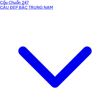
Cầu Chuẩn 247
CẦU ĐẸP BẮC TRUNG NAM