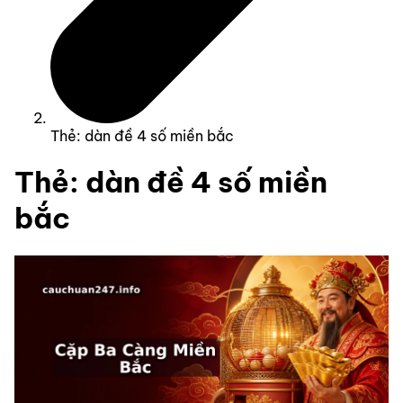
Thẻ: dàn đề 4 số miền bắc
Thẻ: dàn đề 4 số miền
bắc