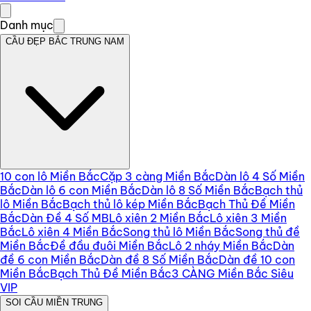
Danh mục
CẦU ĐẸP BẮC TRUNG NAM
10 con lô Miền Bắc
Cặp 3 càng Miền Bắc
Dàn lô 4 Số Miền
Bắc
Dàn lô 6 con Miền Bắc
Dàn lô 8 Số Miền Bắc
Bạch thủ
lô Miền Bắc
Bạch thủ lô kép Miền Bắc
Bạch Thủ Đề Miền
Bắc
Dàn Đề 4 Số MB
Lô xiên 2 Miền Bắc
Lô xiên 3 Miền
Bắc
Lô xiên 4 Miền Bắc
Song thủ lô Miền Bắc
Song thủ đề
Miền Bắc
Đề đầu đuôi Miền Bắc
Lô 2 nháy Miền Bắc
Dàn
đề 6 con Miền Bắc
Dàn đề 8 Số Miền Bắc
Dàn đề 10 con
Miền Bắc
Bạch Thủ Đề Miền Bắc
3 CÀNG Miền Bắc Siêu
VIP
SOI CẦU MIỀN TRUNG