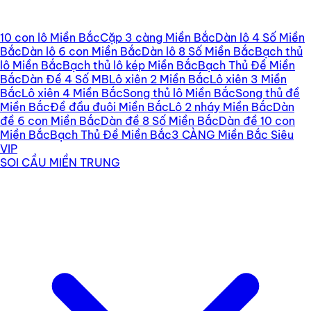
10 con lô Miền Bắc
Cặp 3 càng Miền Bắc
Dàn lô 4 Số Miền
Bắc
Dàn lô 6 con Miền Bắc
Dàn lô 8 Số Miền Bắc
Bạch thủ
lô Miền Bắc
Bạch thủ lô kép Miền Bắc
Bạch Thủ Đề Miền
Bắc
Dàn Đề 4 Số MB
Lô xiên 2 Miền Bắc
Lô xiên 3 Miền
Bắc
Lô xiên 4 Miền Bắc
Song thủ lô Miền Bắc
Song thủ đề
Miền Bắc
Đề đầu đuôi Miền Bắc
Lô 2 nháy Miền Bắc
Dàn
đề 6 con Miền Bắc
Dàn đề 8 Số Miền Bắc
Dàn đề 10 con
Miền Bắc
Bạch Thủ Đề Miền Bắc
3 CÀNG Miền Bắc Siêu
VIP
SOI CẦU MIỀN TRUNG