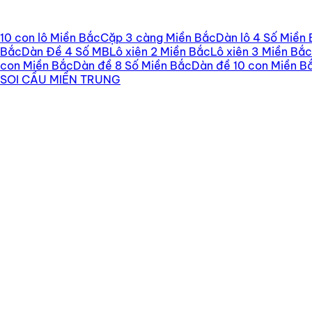
10 con lô Miền Bắc
Cặp 3 càng Miền Bắc
Dàn lô 4 Số Miền
Bắc
Dàn Đề 4 Số MB
Lô xiên 2 Miền Bắc
Lô xiên 3 Miền Bắc
con Miền Bắc
Dàn đề 8 Số Miền Bắc
Dàn đề 10 con Miền B
SOI CẦU MIỀN TRUNG