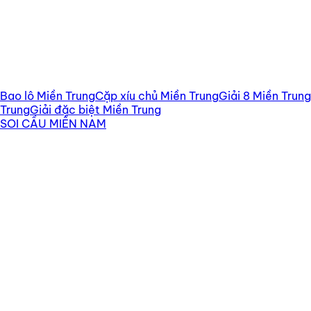
Bao lô Miền Trung
Cặp xíu chủ Miền Trung
Giải 8 Miền Trung
Trung
Giải đặc biệt Miền Trung
SOI CẦU MIỀN NAM