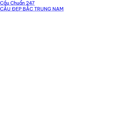
Cầu Chuẩn 247
CẦU ĐẸP BẮC TRUNG NAM