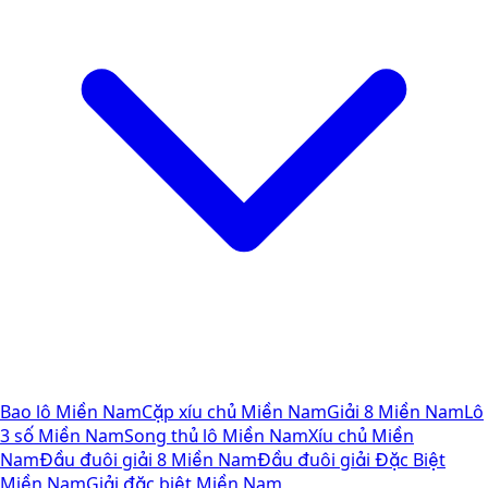
Bao lô Miền Nam
Cặp xíu chủ Miền Nam
Giải 8 Miền Nam
Lô
3 số Miền Nam
Song thủ lô Miền Nam
Xíu chủ Miền
Nam
Đầu đuôi giải 8 Miền Nam
Đầu đuôi giải Đặc Biệt
Miền Nam
Giải đặc biệt Miền Nam