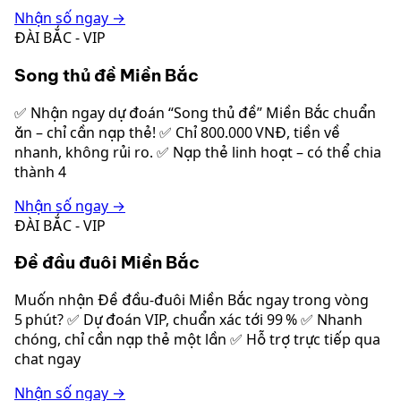
Nhận số ngay →
ĐÀI BẮC - VIP
Song thủ đề Miền Bắc
✅ Nhận ngay dự đoán “Song thủ đề” Miền Bắc chuẩn
ăn – chỉ cần nạp thẻ! ✅ Chỉ 800.000 VNĐ, tiền về
nhanh, không rủi ro. ✅ Nạp thẻ linh hoạt – có thể chia
thành 4
Nhận số ngay →
ĐÀI BẮC - VIP
Đề đầu đuôi Miền Bắc
Muốn nhận Đề đầu‑đuôi Miền Bắc ngay trong vòng
5 phút? ✅ Dự đoán VIP, chuẩn xác tới 99 % ✅ Nhanh
chóng, chỉ cần nạp thẻ một lần ✅ Hỗ trợ trực tiếp qua
chat ngay
Nhận số ngay →