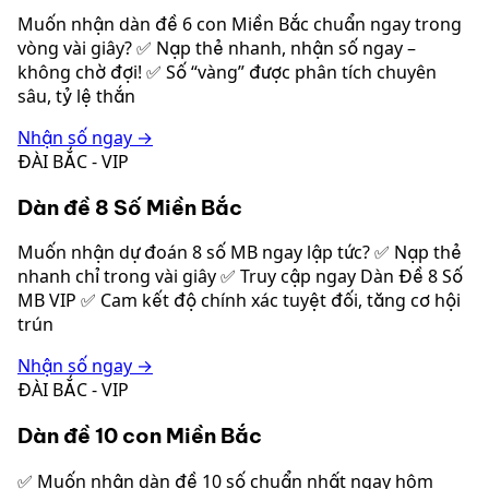
Muốn nhận dàn đề 6 con Miền Bắc chuẩn ngay trong
vòng vài giây? ✅ Nạp thẻ nhanh, nhận số ngay –
không chờ đợi! ✅ Số “vàng” được phân tích chuyên
sâu, tỷ lệ thắn
Nhận số ngay →
ĐÀI BẮC - VIP
Dàn đề 8 Số Miền Bắc
Muốn nhận dự đoán 8 số MB ngay lập tức? ✅ Nạp thẻ
nhanh chỉ trong vài giây ✅ Truy cập ngay Dàn Đề 8 Số
MB VIP ✅ Cam kết độ chính xác tuyệt đối, tăng cơ hội
trún
Nhận số ngay →
ĐÀI BẮC - VIP
Dàn đề 10 con Miền Bắc
✅ Muốn nhận dàn đề 10 số chuẩn nhất ngay hôm