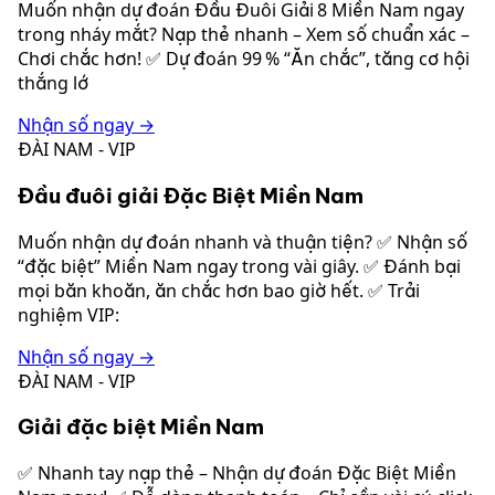
Muốn nhận dự đoán Đầu Đuôi Giải 8 Miền Nam ngay
trong nháy mắt? Nạp thẻ nhanh – Xem số chuẩn xác –
Chơi chắc hơn! ✅ Dự đoán 99 % “Ăn chắc”, tăng cơ hội
thắng lớ
Nhận số ngay →
ĐÀI NAM - VIP
Đầu đuôi giải Đặc Biệt Miền Nam
Muốn nhận dự đoán nhanh và thuận tiện? ✅ Nhận số
“đặc biệt” Miền Nam ngay trong vài giây. ✅ Đánh bại
mọi băn khoăn, ăn chắc hơn bao giờ hết. ✅ Trải
nghiệm VIP:
Nhận số ngay →
ĐÀI NAM - VIP
Giải đặc biệt Miền Nam
✅ Nhanh tay nạp thẻ – Nhận dự đoán Đặc Biệt Miền