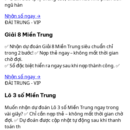
ngũ hàn
Nhận số ngay →
ĐÀI TRUNG - VIP
Giải 8 Miền Trung
✅ Nhận dự đoán Giải 8 Miền Trung siêu chuẩn chỉ
trong 2 bước! ✅ Nạp thẻ ngay – không mất thời gian
chờ đợi.
✅ Số đặc biệt hiển ra ngay sau khi nạp thành công. ✅
Nhận số ngay →
ĐÀI TRUNG - VIP
Lô 3 số Miền Trung
Muốn nhận dự đoán Lô 3 số Miền Trung ngay trong
vài giây? ✅ Chỉ cần nạp thẻ – không mất thời gian chờ
đợi. ✅ Dự đoán được cập nhật tự động sau khi thanh
toán th