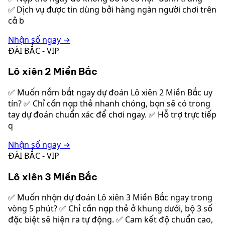
✅ Dịch vụ được tin dùng bởi hàng ngàn người chơi trên
cả b
Nhận số ngay →
ĐÀI BẮC - VIP
Lô xiên 2 Miền Bắc
✅ Muốn nắm bắt ngay dự đoán Lô xiên 2 Miền Bắc uy
tín? ✅ Chỉ cần nạp thẻ nhanh chóng, bạn sẽ có trong
tay dự đoán chuẩn xác để chơi ngay. ✅ Hỗ trợ trực tiếp
q
Nhận số ngay →
ĐÀI BẮC - VIP
Lô xiên 3 Miền Bắc
✅ Muốn nhận dự đoán Lô xiên 3 Miền Bắc ngay trong
vòng 5 phút? ✅ Chỉ cần nạp thẻ ở khung dưới, bộ 3 số
đặc biệt sẽ hiện ra tự động. ✅ Cam kết độ chuẩn cao,