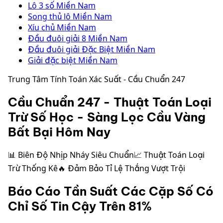
Lô 3 số Miền Nam
Song thủ lô Miền Nam
Xíu chủ Miền Nam
Đầu đuôi giải 8 Miền Nam
Đầu đuôi giải Đặc Biệt Miền Nam
Giải đặc biệt Miền Nam
Trung Tâm Tính Toán Xác Suất - Cầu Chuẩn 247
Cầu Chuẩn 247 - Thuật Toán Loại
Trừ Số Học - Sàng Lọc Cầu Vàng
Bất Bại Hôm Nay
📊 Biên Độ Nhịp Nháy Siêu Chuẩn
📈 Thuật Toán Loại
Trừ Thống Kê
🔥 Đảm Bảo Tỉ Lệ Thắng Vượt Trội
Báo Cáo Tần Suất Các Cặp Số Có
Chỉ Số Tin Cậy Trên 81%