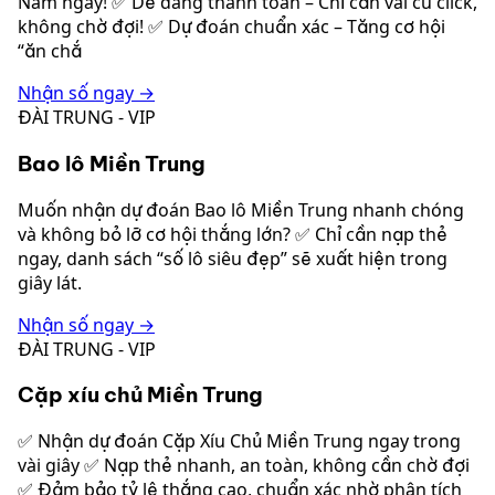
Nam ngay! ✅ Dễ dàng thanh toán – Chỉ cần vài cú click,
không chờ đợi! ✅ Dự đoán chuẩn xác – Tăng cơ hội
“ăn chắ
Nhận số ngay →
ĐÀI TRUNG - VIP
Bao lô Miền Trung
Muốn nhận dự đoán Bao lô Miền Trung nhanh chóng
và không bỏ lỡ cơ hội thắng lớn? ✅ Chỉ cần nạp thẻ
ngay, danh sách “số lô siêu đẹp” sẽ xuất hiện trong
giây lát.
Nhận số ngay →
ĐÀI TRUNG - VIP
Cặp xíu chủ Miền Trung
✅ Nhận dự đoán Cặp Xíu Chủ Miền Trung ngay trong
vài giây ✅ Nạp thẻ nhanh, an toàn, không cần chờ đợi
✅ Đảm bảo tỷ lệ thắng cao, chuẩn xác nhờ phân tích