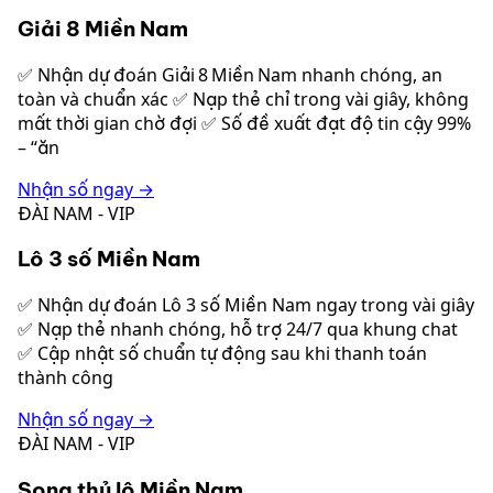
Giải 8 Miền Nam
✅ Nhận dự đoán Giải 8 Miền Nam nhanh chóng, an
toàn và chuẩn xác ✅ Nạp thẻ chỉ trong vài giây, không
mất thời gian chờ đợi ✅ Số đề xuất đạt độ tin cậy 99%
– “ăn
Nhận số ngay →
ĐÀI NAM - VIP
Lô 3 số Miền Nam
✅ Nhận dự đoán Lô 3 số Miền Nam ngay trong vài giây
✅ Nạp thẻ nhanh chóng, hỗ trợ 24/7 qua khung chat
✅ Cập nhật số chuẩn tự động sau khi thanh toán
thành công
Nhận số ngay →
ĐÀI NAM - VIP
Song thủ lô Miền Nam