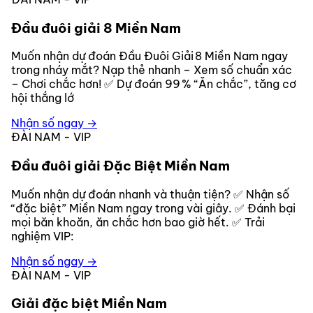
Đầu đuôi giải 8 Miền Nam
Muốn nhận dự đoán Đầu Đuôi Giải 8 Miền Nam ngay
trong nháy mắt? Nạp thẻ nhanh – Xem số chuẩn xác
– Chơi chắc hơn! ✅ Dự đoán 99 % “Ăn chắc”, tăng cơ
hội thắng lớ
Nhận số ngay →
ĐÀI NAM - VIP
Đầu đuôi giải Đặc Biệt Miền Nam
Muốn nhận dự đoán nhanh và thuận tiện? ✅ Nhận số
“đặc biệt” Miền Nam ngay trong vài giây. ✅ Đánh bại
mọi băn khoăn, ăn chắc hơn bao giờ hết. ✅ Trải
nghiệm VIP:
Nhận số ngay →
ĐÀI NAM - VIP
Giải đặc biệt Miền Nam