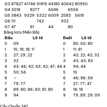
G3
87827
41746
91915
44180
40642
80950
G4
3018
8277
6586
6556
G5
3843
9329
5322
6009
2583
5618
G6
111
742
932
G7
47
81
44
80
Bảng loto Miền Bắc
Đầu
Lô tô
Đuôi
Lô tô
0
09
0
80; 50; 80
1
15; 18; 18; 11
1
11; 81
2
27; 29; 22
2
42; 22; 42; 32
3
32
3
43; 43; 83
4
43; 46; 42; 43; 42; 47; 44
4
94; 44
5
50; 56
5
15
6
—
6
46; 86; 56
7
79; 77
7
27; 77; 47
8
89; 80; 86; 83; 81; 80
8
18; 18
9
94
9
79; 89; 29; 09
Cầu Chuẩn 247