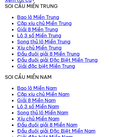
Xem tất cả
SOI CẦU MIỀN TRUNG
Bao lô Miền Trung
Cặp xíu chủ Miền Trung
Giải 8 Miền Trung
Lô 3 số Miền Trung
Song thủ lô Miền Trung
Xíu chủ Miền Trung
Đầu đuôi giải 8 Miền Trung
Đầu đuôi giải Đặc Biệt Miền Trung
Giải đặc biệt Miền Trung
SOI CẦU MIỀN NAM
Bao lô Miền Nam
Cặp xíu chủ Miền Nam
Giải 8 Miền Nam
Lô 3 số Miền Nam
Song thủ lô Miền Nam
Xíu chủ Miền Nam
Đầu đuôi giải 8 Miền Nam
Đầu đuôi giải Đặc Biệt Miền Nam