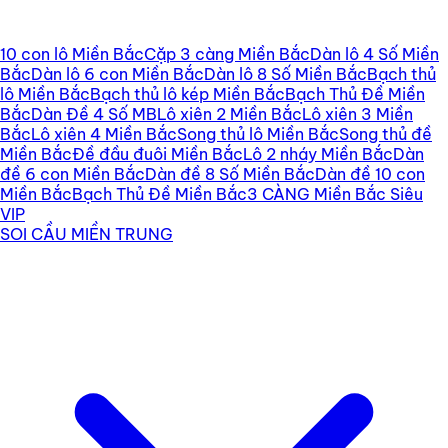
10 con lô Miền Bắc
Cặp 3 càng Miền Bắc
Dàn lô 4 Số Miền
Bắc
Dàn lô 6 con Miền Bắc
Dàn lô 8 Số Miền Bắc
Bạch thủ
lô Miền Bắc
Bạch thủ lô kép Miền Bắc
Bạch Thủ Đề Miền
Bắc
Dàn Đề 4 Số MB
Lô xiên 2 Miền Bắc
Lô xiên 3 Miền
Bắc
Lô xiên 4 Miền Bắc
Song thủ lô Miền Bắc
Song thủ đề
Miền Bắc
Đề đầu đuôi Miền Bắc
Lô 2 nháy Miền Bắc
Dàn
đề 6 con Miền Bắc
Dàn đề 8 Số Miền Bắc
Dàn đề 10 con
Miền Bắc
Bạch Thủ Đề Miền Bắc
3 CÀNG Miền Bắc Siêu
VIP
SOI CẦU MIỀN TRUNG