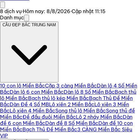
8 dịch vụ
·
Hôm nay: 8/8/2026
·
Cập nhật 11:15
Danh mục
CẦU ĐẸP BẮC TRUNG NAM
10 con lô Miền Bắc
Cặp 3 càng Miền Bắc
Dàn lô 4 Số Miền
Bắc
Dàn lô 6 con Miền Bắc
Dàn lô 8 Số Miền Bắc
Bạch thủ
lô Miền Bắc
Bạch thủ lô kép Miền Bắc
Bạch Thủ Đề Miền
Bắc
Dàn Đề 4 Số MB
Lô xiên 2 Miền Bắc
Lô xiên 3 Miền
Bắc
Lô xiên 4 Miền Bắc
Song thủ lô Miền Bắc
Song thủ đề
Miền Bắc
Đề đầu đuôi Miền Bắc
Lô 2 nháy Miền Bắc
Dàn
đề 6 con Miền Bắc
Dàn đề 8 Số Miền Bắc
Dàn đề 10 con
Miền Bắc
Bạch Thủ Đề Miền Bắc
3 CÀNG Miền Bắc Siêu
VIP