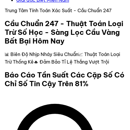
Giải đặc biệt Miền Nam
Trung Tâm Tính Toán Xác Suất - Cầu Chuẩn 247
Cầu Chuẩn 247 - Thuật Toán Loại
Trừ Số Học - Sàng Lọc Cầu Vàng
Bất Bại Hôm Nay
📊 Biên Độ Nhịp Nháy Siêu Chuẩn
📈 Thuật Toán Loại
Trừ Thống Kê
🔥 Đảm Bảo Tỉ Lệ Thắng Vượt Trội
Báo Cáo Tần Suất Các Cặp Số Có
Chỉ Số Tin Cậy Trên 81%