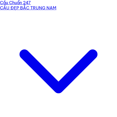
Cầu Chuẩn 247
CẦU ĐẸP BẮC TRUNG NAM