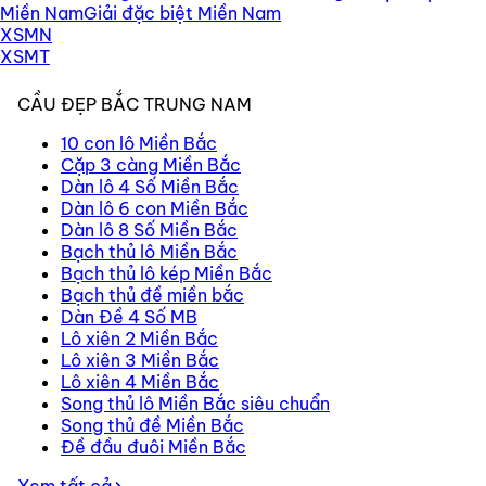
Miền Nam
Giải đặc biệt Miền Nam
XSMN
XSMT
CẦU ĐẸP BẮC TRUNG NAM
10 con lô Miền Bắc
Cặp 3 càng Miền Bắc
Dàn lô 4 Số Miền Bắc
Dàn lô 6 con Miền Bắc
Dàn lô 8 Số Miền Bắc
Bạch thủ lô Miền Bắc
Bạch thủ lô kép Miền Bắc
Bạch thủ đề miền bắc
Dàn Đề 4 Số MB
Lô xiên 2 Miền Bắc
Lô xiên 3 Miền Bắc
Lô xiên 4 Miền Bắc
Song thủ lô Miền Bắc siêu chuẩn
Song thủ đề Miền Bắc
Đề đầu đuôi Miền Bắc