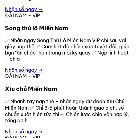
Nhận số ngay →
ĐÀI NAM - VIP
Song thủ lô Miền Nam
✅ Nhận ngay Song Thủ Lô Miền Nam VIP chỉ sau vài
giây nạp thẻ ✅ Cam kết độ chính xác tuyệt đối, giúp
bạn "ăn chắc" hơn trong mỗi kỳ quay ✅ Nạp linh hoạt
– chia
Nhận số ngay →
ĐÀI NAM - VIP
Xíu chủ Miền Nam
✅ Nhanh tay nạp thẻ – nhận ngay dự đoán Xíu Chủ
Miền Nam ✅ Chỉ 3‑5 phút hoàn thành giao dịch, số
chuẩn xuất hiện tức thì ✅ Chiến lược chia vốn hợp lý,
tăng cơ h
Nhận số ngay →
ĐÀI NAM - VIP