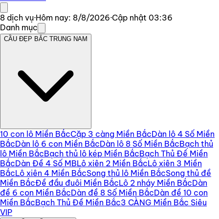
8 dịch vụ
·
Hôm nay: 8/8/2026
·
Cập nhật 03:36
Danh mục
CẦU ĐẸP BẮC TRUNG NAM
10 con lô Miền Bắc
Cặp 3 càng Miền Bắc
Dàn lô 4 Số Miền
Bắc
Dàn lô 6 con Miền Bắc
Dàn lô 8 Số Miền Bắc
Bạch thủ
lô Miền Bắc
Bạch thủ lô kép Miền Bắc
Bạch Thủ Đề Miền
Bắc
Dàn Đề 4 Số MB
Lô xiên 2 Miền Bắc
Lô xiên 3 Miền
Bắc
Lô xiên 4 Miền Bắc
Song thủ lô Miền Bắc
Song thủ đề
Miền Bắc
Đề đầu đuôi Miền Bắc
Lô 2 nháy Miền Bắc
Dàn
đề 6 con Miền Bắc
Dàn đề 8 Số Miền Bắc
Dàn đề 10 con
Miền Bắc
Bạch Thủ Đề Miền Bắc
3 CÀNG Miền Bắc Siêu
VIP