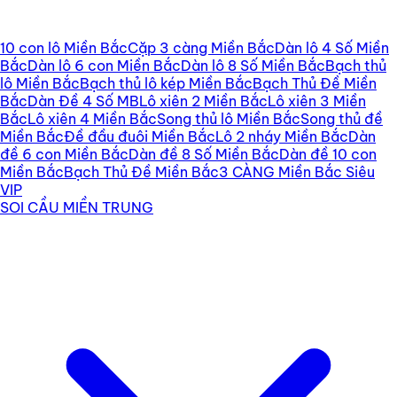
10 con lô Miền Bắc
Cặp 3 càng Miền Bắc
Dàn lô 4 Số Miền
Bắc
Dàn lô 6 con Miền Bắc
Dàn lô 8 Số Miền Bắc
Bạch thủ
lô Miền Bắc
Bạch thủ lô kép Miền Bắc
Bạch Thủ Đề Miền
Bắc
Dàn Đề 4 Số MB
Lô xiên 2 Miền Bắc
Lô xiên 3 Miền
Bắc
Lô xiên 4 Miền Bắc
Song thủ lô Miền Bắc
Song thủ đề
Miền Bắc
Đề đầu đuôi Miền Bắc
Lô 2 nháy Miền Bắc
Dàn
đề 6 con Miền Bắc
Dàn đề 8 Số Miền Bắc
Dàn đề 10 con
Miền Bắc
Bạch Thủ Đề Miền Bắc
3 CÀNG Miền Bắc Siêu
VIP
SOI CẦU MIỀN TRUNG