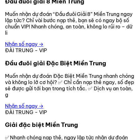
Đầu đuôi giải 8 Miền Trung
Muốn nhận dự đoán “Đầu đuôi Giải 8” Miền Trung ngay
lập tức? Chỉ vài bước nạp thẻ, bạn sẽ có ngay bộ số
chuẩn VIP! Nhanh chóng, an toàn, không lo rủi ro – dữ
li
Nhận số ngay →
ĐÀI TRUNG - VIP
Đầu đuôi giải Đặc Biệt Miền Trung
Muốn nhận dự đoán Đặc Biệt Miền Trung nhanh chóng
và không lo lỡ cơ hội? ✅ Chỉ cần nạp thẻ ngay, số đẹp
sẽ được gửi tới bạn trong tích tắc. ✅ Dịch vụ an toàn,
g
Nhận số ngay →
ĐÀI TRUNG - VIP
Giải đặc biệt Miền Trung
✅ Nhanh chóng nạp thẻ, ngay lập tức nhận dự đoán