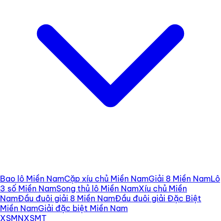
Bao lô Miền Nam
Cặp xíu chủ Miền Nam
Giải 8 Miền Nam
Lô
3 số Miền Nam
Song thủ lô Miền Nam
Xíu chủ Miền
Nam
Đầu đuôi giải 8 Miền Nam
Đầu đuôi giải Đặc Biệt
Miền Nam
Giải đặc biệt Miền Nam
XSMN
XSMT