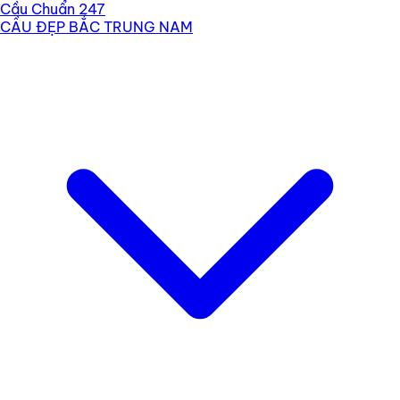
Cầu Chuẩn 247
CẦU ĐẸP BẮC TRUNG NAM