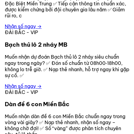
Đặc Biệt Miền Trung ✅ Tiếp cận thông tin chuẩn xác,
được kiểm chứng bởi đội chuyên gia lâu năm ✅ Giảm
rủi ro, c
Nhận số ngay →
ĐÀI BẮC - VIP
Bạch thủ lô 2 nháy MB
Muốn nhận dự đoán Bạch thủ lô 2 nháy siêu chuẩn
ngay trong ngày? ✅ Đón số chuẩn từ 08h00‑18h00,
không lo trễ giờ. ✅ Nạp thẻ nhanh, hỗ trợ ngay khi gặp
sự cố. ✅
Nhận số ngay →
ĐÀI BẮC - VIP
Dàn đề 6 con Miền Bắc
Muốn nhận dàn đề 6 con Miền Bắc chuẩn ngay trong
vòng vài giây? ✅ Nạp thẻ nhanh, nhận số ngay –
không chờ đợi! ✅ Số “vàng” được phân tích chuyên