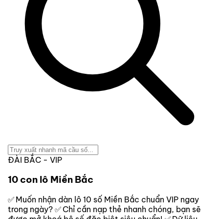
ĐÀI BẮC - VIP
10 con lô Miền Bắc
✅ Muốn nhận dàn lô 10 số Miền Bắc chuẩn VIP ngay
trong ngày? ✅ Chỉ cần nạp thẻ nhanh chóng, bạn sẽ