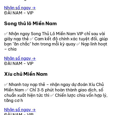
Nhận số ngay →
ĐÀI NAM - VIP
Song thủ lô Miền Nam
✅ Nhận ngay Song Thủ Lô Miền Nam VIP chỉ sau vài
giây nạp thẻ ✅ Cam kết độ chính xác tuyệt đối, giúp
bạn "ăn chắc" hơn trong mỗi kỳ quay ✅ Nạp linh hoạt
– chia
Nhận số ngay →
ĐÀI NAM - VIP
Xíu chủ Miền Nam
✅ Nhanh tay nạp thẻ – nhận ngay dự đoán Xíu Chủ
Miền Nam ✅ Chỉ 3‑5 phút hoàn thành giao dịch, số
chuẩn xuất hiện tức thì ✅ Chiến lược chia vốn hợp lý,
tăng cơ h
Nhận số ngay →
ĐÀI NAM - VIP