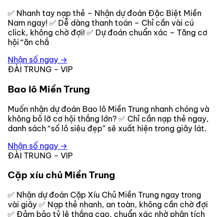
✅ Nhanh tay nạp thẻ – Nhận dự đoán Đặc Biệt Miền
Nam ngay! ✅ Dễ dàng thanh toán – Chỉ cần vài cú
click, không chờ đợi! ✅ Dự đoán chuẩn xác – Tăng cơ
hội “ăn chắ
Nhận số ngay →
ĐÀI TRUNG - VIP
Bao lô Miền Trung
Muốn nhận dự đoán Bao lô Miền Trung nhanh chóng và
không bỏ lỡ cơ hội thắng lớn? ✅ Chỉ cần nạp thẻ ngay,
danh sách “số lô siêu đẹp” sẽ xuất hiện trong giây lát.
Nhận số ngay →
ĐÀI TRUNG - VIP
Cặp xíu chủ Miền Trung
✅ Nhận dự đoán Cặp Xíu Chủ Miền Trung ngay trong
vài giây ✅ Nạp thẻ nhanh, an toàn, không cần chờ đợi
✅ Đảm bảo tỷ lệ thắng cao, chuẩn xác nhờ phân tích