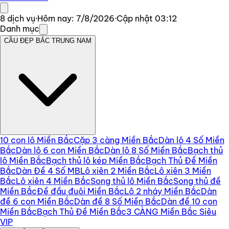
8 dịch vụ
·
Hôm nay: 7/8/2026
·
Cập nhật 03:12
Danh mục
CẦU ĐẸP BẮC TRUNG NAM
10 con lô Miền Bắc
Cặp 3 càng Miền Bắc
Dàn lô 4 Số Miền
Bắc
Dàn lô 6 con Miền Bắc
Dàn lô 8 Số Miền Bắc
Bạch thủ
lô Miền Bắc
Bạch thủ lô kép Miền Bắc
Bạch Thủ Đề Miền
Bắc
Dàn Đề 4 Số MB
Lô xiên 2 Miền Bắc
Lô xiên 3 Miền
Bắc
Lô xiên 4 Miền Bắc
Song thủ lô Miền Bắc
Song thủ đề
Miền Bắc
Đề đầu đuôi Miền Bắc
Lô 2 nháy Miền Bắc
Dàn
đề 6 con Miền Bắc
Dàn đề 8 Số Miền Bắc
Dàn đề 10 con
Miền Bắc
Bạch Thủ Đề Miền Bắc
3 CÀNG Miền Bắc Siêu
VIP