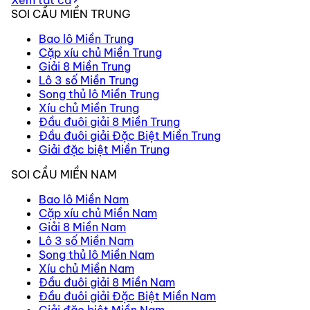
Xem tất cả
SOI CẦU MIỀN TRUNG
Bao lô Miền Trung
Cặp xíu chủ Miền Trung
Giải 8 Miền Trung
Lô 3 số Miền Trung
Song thủ lô Miền Trung
Xíu chủ Miền Trung
Đầu đuôi giải 8 Miền Trung
Đầu đuôi giải Đặc Biệt Miền Trung
Giải đặc biệt Miền Trung
SOI CẦU MIỀN NAM
Bao lô Miền Nam
Cặp xíu chủ Miền Nam
Giải 8 Miền Nam
Lô 3 số Miền Nam
Song thủ lô Miền Nam
Xíu chủ Miền Nam
Đầu đuôi giải 8 Miền Nam
Đầu đuôi giải Đặc Biệt Miền Nam