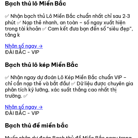
Bạch thủ lô Miền Bắc
✅ Nhận bạch thủ Lô Miền Bắc chuẩn nhất chỉ sau 2‑3
phút ✅ Nạp thẻ nhanh, an toàn – số ngay xuất hiện
trong tài khoản ✅ Cam kết đưa bạn đến số “siêu đẹp”,
tăng k
Nhận số ngay →
ĐÀI BẮC - VIP
Bạch thủ lô kép Miền Bắc
✅ Nhận ngay dự đoán Lô Kép Miền Bắc chuẩn VIP –
chỉ cần nạp thẻ và bắt đầu! ✅ Dữ liệu được chuyên gia
phân tích kỹ lưỡng, xác suất thắng cao nhất thị
trường. ✅
Nhận số ngay →
ĐÀI BẮC - VIP
Bạch thủ đề miền bắc