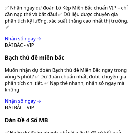
✅ Nhận ngay dự đoán Lô Kép Miền Bắc chuẩn VIP – chỉ
cần nạp thẻ và bắt đầu! ✅ Dữ liệu được chuyên gia
phân tích kỹ lưỡng, xác suất thắng cao nhất thị trường.
✅
Nhận số ngay →
ĐÀI BẮC - VIP
Bạch thủ đề miền bắc
Muốn nhận dự đoán Bạch thủ đề Miền Bắc ngay trong
vòng 5 phút? ✅ Dự đoán chuẩn nhất, được chuyên gia
phân tích chi tiết. ✅ Nạp thẻ nhanh, nhận số ngay mà
không
Nhận số ngay →
ĐÀI BẮC - VIP
Dàn Đề 4 Số MB
✅ Nhận dự đoán nhanh, chỉ vài giây là đã có kết quả