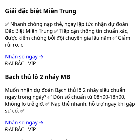
Giải đặc biệt Miền Trung
✅ Nhanh chóng nạp thẻ, ngay lập tức nhận dự đoán
Đặc Biệt Miền Trung ✅ Tiếp cận thông tin chuẩn xác,
được kiểm chứng bởi đội chuyên gia lâu năm ✅ Giảm
rủi ro, c
Nhận số ngay →
ĐÀI BẮC - VIP
Bạch thủ lô 2 nháy MB
Muốn nhận dự đoán Bạch thủ lô 2 nháy siêu chuẩn
ngay trong ngày? ✅ Đón số chuẩn từ 08h00‑18h00,
không lo trễ giờ. ✅ Nạp thẻ nhanh, hỗ trợ ngay khi gặp
sự cố. ✅
Nhận số ngay →
ĐÀI BẮC - VIP