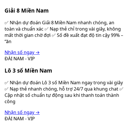
Giải 8 Miền Nam
✅ Nhận dự đoán Giải 8 Miền Nam nhanh chóng, an
toàn và chuẩn xác ✅ Nạp thẻ chỉ trong vài giây, không
mất thời gian chờ đợi ✅ Số đề xuất đạt độ tin cậy 99% –
“ăn
Nhận số ngay →
ĐÀI NAM - VIP
Lô 3 số Miền Nam
✅ Nhận dự đoán Lô 3 số Miền Nam ngay trong vài giây
✅ Nạp thẻ nhanh chóng, hỗ trợ 24/7 qua khung chat ✅
Cập nhật số chuẩn tự động sau khi thanh toán thành
công
Nhận số ngay →
ĐÀI NAM - VIP