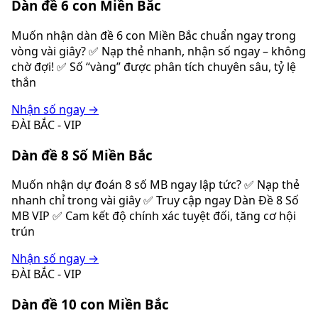
Dàn đề 6 con Miền Bắc
Muốn nhận dàn đề 6 con Miền Bắc chuẩn ngay trong
vòng vài giây? ✅ Nạp thẻ nhanh, nhận số ngay – không
chờ đợi! ✅ Số “vàng” được phân tích chuyên sâu, tỷ lệ
thắn
Nhận số ngay →
ĐÀI BẮC - VIP
Dàn đề 8 Số Miền Bắc
Muốn nhận dự đoán 8 số MB ngay lập tức? ✅ Nạp thẻ
nhanh chỉ trong vài giây ✅ Truy cập ngay Dàn Đề 8 Số
MB VIP ✅ Cam kết độ chính xác tuyệt đối, tăng cơ hội
trún
Nhận số ngay →
ĐÀI BẮC - VIP
Dàn đề 10 con Miền Bắc