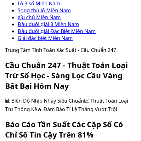
Lô 3 số Miền Nam
Song thủ lô Miền Nam
Xíu chủ Miền Nam
Đầu đuôi giải 8 Miền Nam
Đầu đuôi giải Đặc Biệt Miền Nam
Giải đặc biệt Miền Nam
Trung Tâm Tính Toán Xác Suất - Cầu Chuẩn 247
Cầu Chuẩn 247 - Thuật Toán Loại
Trừ Số Học - Sàng Lọc Cầu Vàng
Bất Bại Hôm Nay
📊 Biên Độ Nhịp Nháy Siêu Chuẩn
📈 Thuật Toán Loại
Trừ Thống Kê
🔥 Đảm Bảo Tỉ Lệ Thắng Vượt Trội
Báo Cáo Tần Suất Các Cặp Số Có
Chỉ Số Tin Cậy Trên 81%