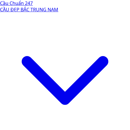
Cầu Chuẩn 247
CẦU ĐẸP BẮC TRUNG NAM