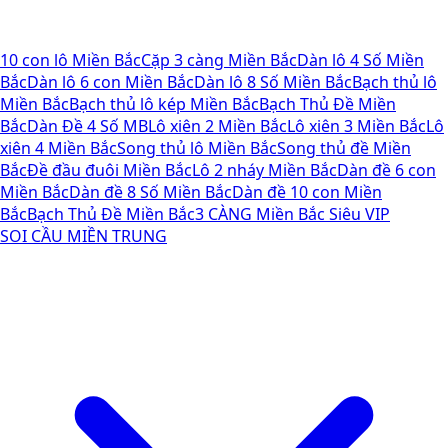
10 con lô Miền Bắc
Cặp 3 càng Miền Bắc
Dàn lô 4 Số Miền
Bắc
Dàn lô 6 con Miền Bắc
Dàn lô 8 Số Miền Bắc
Bạch thủ lô
Miền Bắc
Bạch thủ lô kép Miền Bắc
Bạch Thủ Đề Miền
Bắc
Dàn Đề 4 Số MB
Lô xiên 2 Miền Bắc
Lô xiên 3 Miền Bắc
Lô
xiên 4 Miền Bắc
Song thủ lô Miền Bắc
Song thủ đề Miền
Bắc
Đề đầu đuôi Miền Bắc
Lô 2 nháy Miền Bắc
Dàn đề 6 con
Miền Bắc
Dàn đề 8 Số Miền Bắc
Dàn đề 10 con Miền
Bắc
Bạch Thủ Đề Miền Bắc
3 CÀNG Miền Bắc Siêu VIP
SOI CẦU MIỀN TRUNG