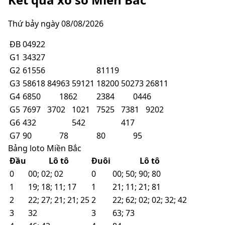
Thứ bảy ngày 08/08/2026
ĐB
04922
G1
34327
G2
61556
81119
G3
58618
84963
59121
18200
50273
26811
G4
6850
1862
2384
0446
G5
7697
3702
1021
7525
7381
9202
G6
432
542
417
G7
90
78
80
95
Bảng loto Miền Bắc
Đầu
Lô tô
Đuôi
Lô tô
0
00; 02; 02
0
00; 50; 90; 80
1
19; 18; 11; 17
1
21; 11; 21; 81
2
22; 27; 21; 21; 25
2
22; 62; 02; 02; 32; 42
3
32
3
63; 73