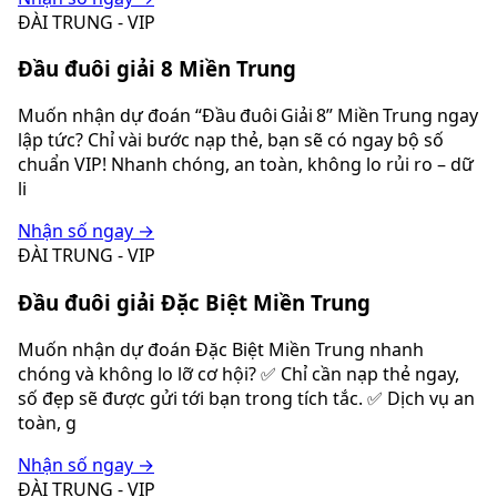
ĐÀI TRUNG - VIP
Đầu đuôi giải 8 Miền Trung
Muốn nhận dự đoán “Đầu đuôi Giải 8” Miền Trung ngay
lập tức? Chỉ vài bước nạp thẻ, bạn sẽ có ngay bộ số
chuẩn VIP! Nhanh chóng, an toàn, không lo rủi ro – dữ
li
Nhận số ngay →
ĐÀI TRUNG - VIP
Đầu đuôi giải Đặc Biệt Miền Trung
Muốn nhận dự đoán Đặc Biệt Miền Trung nhanh
chóng và không lo lỡ cơ hội? ✅ Chỉ cần nạp thẻ ngay,
số đẹp sẽ được gửi tới bạn trong tích tắc. ✅ Dịch vụ an
toàn, g
Nhận số ngay →
ĐÀI TRUNG - VIP