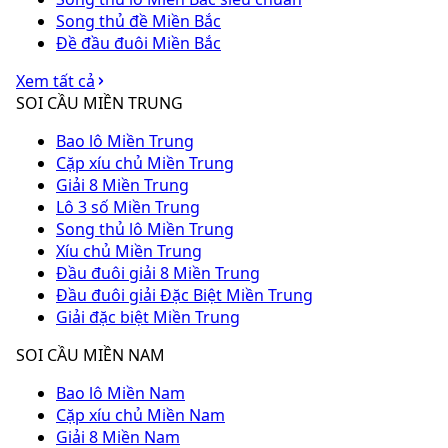
Song thủ đề Miền Bắc
Đề đầu đuôi Miền Bắc
Xem tất cả
SOI CẦU MIỀN TRUNG
Bao lô Miền Trung
Cặp xíu chủ Miền Trung
Giải 8 Miền Trung
Lô 3 số Miền Trung
Song thủ lô Miền Trung
Xíu chủ Miền Trung
Đầu đuôi giải 8 Miền Trung
Đầu đuôi giải Đặc Biệt Miền Trung
Giải đặc biệt Miền Trung
SOI CẦU MIỀN NAM
Bao lô Miền Nam
Cặp xíu chủ Miền Nam
Giải 8 Miền Nam