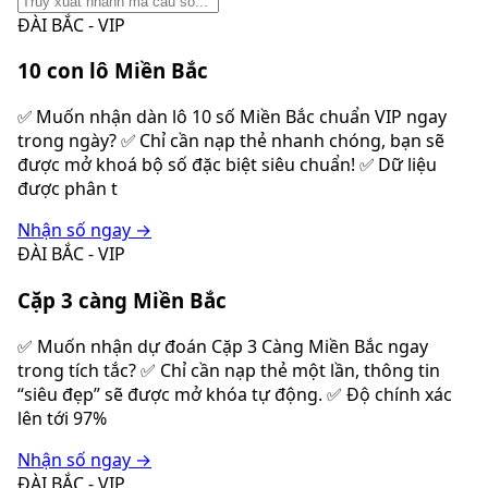
ĐÀI BẮC - VIP
10 con lô Miền Bắc
✅ Muốn nhận dàn lô 10 số Miền Bắc chuẩn VIP ngay
trong ngày? ✅ Chỉ cần nạp thẻ nhanh chóng, bạn sẽ
được mở khoá bộ số đặc biệt siêu chuẩn! ✅ Dữ liệu
được phân t
Nhận số ngay →
ĐÀI BẮC - VIP
Cặp 3 càng Miền Bắc
✅ Muốn nhận dự đoán Cặp 3 Càng Miền Bắc ngay
trong tích tắc? ✅ Chỉ cần nạp thẻ một lần, thông tin
“siêu đẹp” sẽ được mở khóa tự động. ✅ Độ chính xác
lên tới 97%
Nhận số ngay →
ĐÀI BẮC - VIP