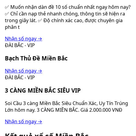
✅ Muốn nhận dàn đề 10 số chuẩn nhất ngay hôm nay?
✅ Chỉ cần nạp thẻ nhanh chóng, thông tin sẽ hiện ra
trong giây lát. ✅ Độ chính xác cao, được chuyên gia
phân t
Nhận số ngay →
ĐÀI BẮC - VIP
Bạch Thủ Đề Miền Bắc
Nhận số ngay →
ĐÀI BẮC - VIP
3 CÀNG MIỀN BẮC SIÊU VIP
Soi Cầu 3 càng Miền Bắc Siêu Chuẩn Xác, Uy Tín Trúng
Lớn hôm nay. 3 CÀNG MIỀN BẮC. Giá 2.000.000 VNĐ
Nhận số ngay →
Kết quả xổ số Miền Bắc