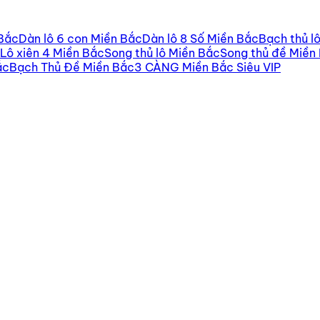
 Bắc
Dàn lô 6 con Miền Bắc
Dàn lô 8 Số Miền Bắc
Bạch thủ l
Lô xiên 4 Miền Bắc
Song thủ lô Miền Bắc
Song thủ đề Miền
ắc
Bạch Thủ Đề Miền Bắc
3 CÀNG Miền Bắc Siêu VIP