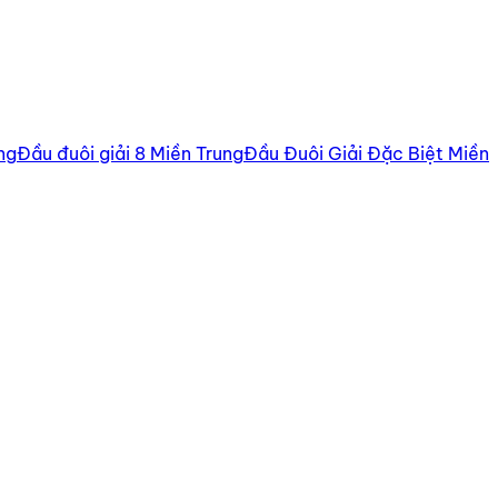
ng
Đầu đuôi giải 8 Miền Trung
Đầu Đuôi Giải Đặc Biệt Miền