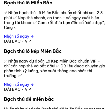
Bạch thủ lô Miền Bắc
✅ Nhận bạch thủ Lô Miền Bắc chuẩn nhất chỉ sau 2‑3
phút ✅ Nạp thẻ nhanh, an toàn – số ngay xuất hiện
trong tài khoản ✅ Cam kết đưa bạn đến số “siêu đẹp”,
tăng k
Nhận số ngay →
ĐÀI BẮC - VIP
Bạch thủ lô kép Miền Bắc
✅ Nhận ngay dự đoán Lô Kép Miền Bắc chuẩn VIP –
chỉ cần nạp thẻ và bắt đầu! ✅ Dữ liệu được chuyên gia
phân tích kỹ lưỡng, xác suất thắng cao nhất thị
trường. ✅
Nhận số ngay →
ĐÀI BẮC - VIP
Bạch thủ đề miền bắc