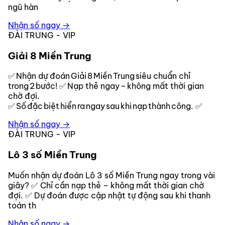
ngũ hàn
Nhận số ngay →
ĐÀI TRUNG - VIP
Giải 8 Miền Trung
✅ Nhận dự đoán Giải 8 Miền Trung siêu chuẩn chỉ
trong 2 bước! ✅ Nạp thẻ ngay – không mất thời gian
chờ đợi.
✅ Số đặc biệt hiển ra ngay sau khi nạp thành công. ✅
Nhận số ngay →
ĐÀI TRUNG - VIP
Lô 3 số Miền Trung
Muốn nhận dự đoán Lô 3 số Miền Trung ngay trong vài
giây? ✅ Chỉ cần nạp thẻ – không mất thời gian chờ
đợi. ✅ Dự đoán được cập nhật tự động sau khi thanh
toán th
Nhận số ngay →