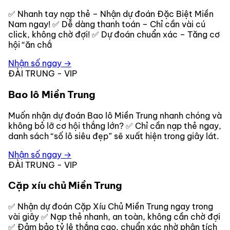
✅ Nhanh tay nạp thẻ – Nhận dự đoán Đặc Biệt Miền
Nam ngay! ✅ Dễ dàng thanh toán – Chỉ cần vài cú
click, không chờ đợi! ✅ Dự đoán chuẩn xác – Tăng cơ
hội “ăn chắ
Nhận số ngay →
ĐÀI TRUNG - VIP
Bao lô Miền Trung
Muốn nhận dự đoán Bao lô Miền Trung nhanh chóng và
không bỏ lỡ cơ hội thắng lớn? ✅ Chỉ cần nạp thẻ ngay,
danh sách “số lô siêu đẹp” sẽ xuất hiện trong giây lát.
Nhận số ngay →
ĐÀI TRUNG - VIP
Cặp xíu chủ Miền Trung
✅ Nhận dự đoán Cặp Xíu Chủ Miền Trung ngay trong
vài giây ✅ Nạp thẻ nhanh, an toàn, không cần chờ đợi
✅ Đảm bảo tỷ lệ thắng cao, chuẩn xác nhờ phân tích