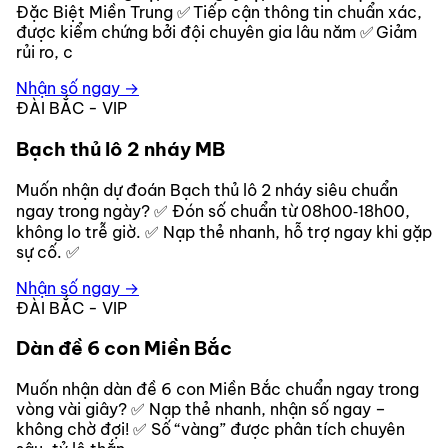
Đặc Biệt Miền Trung ✅ Tiếp cận thông tin chuẩn xác,
được kiểm chứng bởi đội chuyên gia lâu năm ✅ Giảm
rủi ro, c
Nhận số ngay →
ĐÀI BẮC - VIP
Bạch thủ lô 2 nháy MB
Muốn nhận dự đoán Bạch thủ lô 2 nháy siêu chuẩn
ngay trong ngày? ✅ Đón số chuẩn từ 08h00‑18h00,
không lo trễ giờ. ✅ Nạp thẻ nhanh, hỗ trợ ngay khi gặp
sự cố. ✅
Nhận số ngay →
ĐÀI BẮC - VIP
Dàn đề 6 con Miền Bắc
Muốn nhận dàn đề 6 con Miền Bắc chuẩn ngay trong
vòng vài giây? ✅ Nạp thẻ nhanh, nhận số ngay –
không chờ đợi! ✅ Số “vàng” được phân tích chuyên