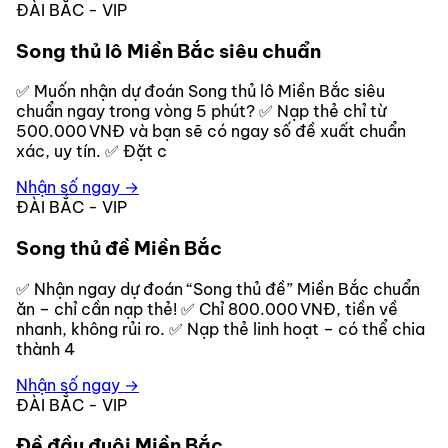
ĐÀI BẮC - VIP
Song thủ lô Miền Bắc siêu chuẩn
✅ Muốn nhận dự đoán Song thủ lô Miền Bắc siêu
chuẩn ngay trong vòng 5 phút? ✅ Nạp thẻ chỉ từ
500.000 VNĐ và bạn sẽ có ngay số đề xuất chuẩn
xác, uy tín. ✅ Đặt c
Nhận số ngay →
ĐÀI BẮC - VIP
Song thủ đề Miền Bắc
✅ Nhận ngay dự đoán “Song thủ đề” Miền Bắc chuẩn
ăn – chỉ cần nạp thẻ! ✅ Chỉ 800.000 VNĐ, tiền về
nhanh, không rủi ro. ✅ Nạp thẻ linh hoạt – có thể chia
thành 4
Nhận số ngay →
ĐÀI BẮC - VIP
Đề đầu đuôi Miền Bắc