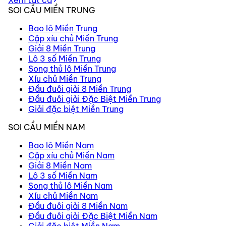
Xem tất cả
SOI CẦU MIỀN TRUNG
Bao lô Miền Trung
Cặp xíu chủ Miền Trung
Giải 8 Miền Trung
Lô 3 số Miền Trung
Song thủ lô Miền Trung
Xíu chủ Miền Trung
Đầu đuôi giải 8 Miền Trung
Đầu đuôi giải Đặc Biệt Miền Trung
Giải đặc biệt Miền Trung
SOI CẦU MIỀN NAM
Bao lô Miền Nam
Cặp xíu chủ Miền Nam
Giải 8 Miền Nam
Lô 3 số Miền Nam
Song thủ lô Miền Nam
Xíu chủ Miền Nam
Đầu đuôi giải 8 Miền Nam
Đầu đuôi giải Đặc Biệt Miền Nam