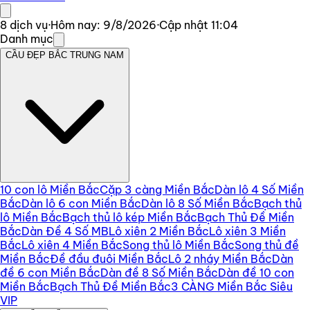
8 dịch vụ
·
Hôm nay: 9/8/2026
·
Cập nhật 11:04
Danh mục
CẦU ĐẸP BẮC TRUNG NAM
10 con lô Miền Bắc
Cặp 3 càng Miền Bắc
Dàn lô 4 Số Miền
Bắc
Dàn lô 6 con Miền Bắc
Dàn lô 8 Số Miền Bắc
Bạch thủ
lô Miền Bắc
Bạch thủ lô kép Miền Bắc
Bạch Thủ Đề Miền
Bắc
Dàn Đề 4 Số MB
Lô xiên 2 Miền Bắc
Lô xiên 3 Miền
Bắc
Lô xiên 4 Miền Bắc
Song thủ lô Miền Bắc
Song thủ đề
Miền Bắc
Đề đầu đuôi Miền Bắc
Lô 2 nháy Miền Bắc
Dàn
đề 6 con Miền Bắc
Dàn đề 8 Số Miền Bắc
Dàn đề 10 con
Miền Bắc
Bạch Thủ Đề Miền Bắc
3 CÀNG Miền Bắc Siêu
VIP