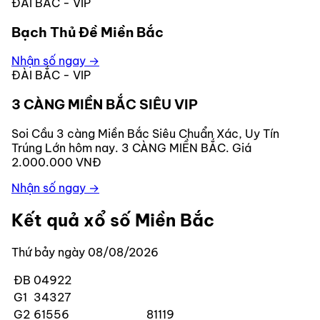
ĐÀI BẮC - VIP
Bạch Thủ Đề Miền Bắc
Nhận số ngay →
ĐÀI BẮC - VIP
3 CÀNG MIỀN BẮC SIÊU VIP
Soi Cầu 3 càng Miền Bắc Siêu Chuẩn Xác, Uy Tín
Trúng Lớn hôm nay. 3 CÀNG MIỀN BẮC. Giá
2.000.000 VNĐ
Nhận số ngay →
Kết quả xổ số Miền Bắc
Thứ bảy ngày 08/08/2026
ĐB
04922
G1
34327
G2
61556
81119