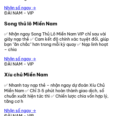
Nhận số ngay →
ĐÀI NAM - VIP
Song thủ lô Miền Nam
✅ Nhận ngay Song Thủ Lô Miền Nam VIP chỉ sau vài
giây nạp thẻ ✅ Cam kết độ chính xác tuyệt đối, giúp
bạn "ăn chắc" hơn trong mỗi kỳ quay ✅ Nạp linh hoạt
– chia
Nhận số ngay →
ĐÀI NAM - VIP
Xíu chủ Miền Nam
✅ Nhanh tay nạp thẻ – nhận ngay dự đoán Xíu Chủ
Miền Nam ✅ Chỉ 3‑5 phút hoàn thành giao dịch, số
chuẩn xuất hiện tức thì ✅ Chiến lược chia vốn hợp lý,
tăng cơ h
Nhận số ngay →
ĐÀI NAM - VIP