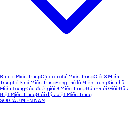
Bao lô Miền Trung
Cặp xíu chủ Miền Trung
Giải 8 Miền
Trung
Lô 3 số Miền Trung
Song thủ lô Miền Trung
Xíu chủ
Miền Trung
Đầu đuôi giải 8 Miền Trung
Đầu Đuôi Giải Đặc
Biệt Miền Trung
Giải đặc biệt Miền Trung
SOI CẦU MIỀN NAM