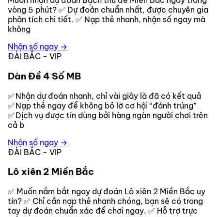
Muốn nhận dự đoán Bạch thủ đề Miền Bắc ngay trong
vòng 5 phút? ✅ Dự đoán chuẩn nhất, được chuyên gia
phân tích chi tiết. ✅ Nạp thẻ nhanh, nhận số ngay mà
không
Nhận số ngay →
ĐÀI BẮC - VIP
Dàn Đề 4 Số MB
✅ Nhận dự đoán nhanh, chỉ vài giây là đã có kết quả
✅ Nạp thẻ ngay để không bỏ lỡ cơ hội “đánh trúng”
✅ Dịch vụ được tin dùng bởi hàng ngàn người chơi trên
cả b
Nhận số ngay →
ĐÀI BẮC - VIP
Lô xiên 2 Miền Bắc
✅ Muốn nắm bắt ngay dự đoán Lô xiên 2 Miền Bắc uy
tín? ✅ Chỉ cần nạp thẻ nhanh chóng, bạn sẽ có trong
tay dự đoán chuẩn xác để chơi ngay. ✅ Hỗ trợ trực