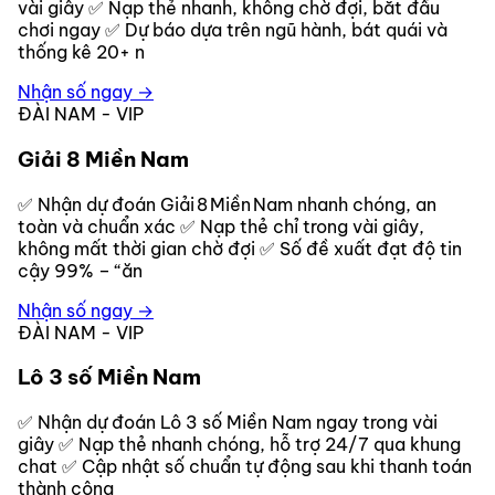
vài giây ✅ Nạp thẻ nhanh, không chờ đợi, bắt đầu
chơi ngay ✅ Dự báo dựa trên ngũ hành, bát quái và
thống kê 20+ n
Nhận số ngay →
ĐÀI NAM - VIP
Giải 8 Miền Nam
✅ Nhận dự đoán Giải 8 Miền Nam nhanh chóng, an
toàn và chuẩn xác ✅ Nạp thẻ chỉ trong vài giây,
không mất thời gian chờ đợi ✅ Số đề xuất đạt độ tin
cậy 99% – “ăn
Nhận số ngay →
ĐÀI NAM - VIP
Lô 3 số Miền Nam
✅ Nhận dự đoán Lô 3 số Miền Nam ngay trong vài
giây ✅ Nạp thẻ nhanh chóng, hỗ trợ 24/7 qua khung
chat ✅ Cập nhật số chuẩn tự động sau khi thanh toán
thành công