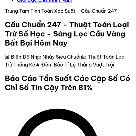
Giải đặc biệt Miền Nam
Trung Tâm Tính Toán Xác Suất - Cầu Chuẩn 247
Cầu Chuẩn 247 - Thuật Toán Loại
Trừ Số Học - Sàng Lọc Cầu Vàng
Bất Bại Hôm Nay
📊 Biên Độ Nhịp Nháy Siêu Chuẩn
📈 Thuật Toán Loại
Trừ Thống Kê
🔥 Đảm Bảo Tỉ Lệ Thắng Vượt Trội
Báo Cáo Tần Suất Các Cặp Số Có
Chỉ Số Tin Cậy Trên 81%