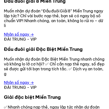
Đầu đuôi giải 8 Miền Trung
Muốn nhận dự đoán “Đầu đuôi Giải 8” Miền Trung ngay
lập tức? Chỉ vài bước nạp thẻ, bạn sẽ có ngay bộ số
chuẩn VIP! Nhanh chóng, an toàn, không lo rủi ro – dữ
li
Nhận số ngay →
ĐÀI TRUNG - VIP
Đầu đuôi giải Đặc Biệt Miền Trung
Muốn nhận dự đoán Đặc Biệt Miền Trung nhanh chóng
và không lo lỡ cơ hội? ✅ Chỉ cần nạp thẻ ngay, số đẹp
sẽ được gửi tới bạn trong tích tắc. ✅ Dịch vụ an toàn,
g
Nhận số ngay →
ĐÀI TRUNG - VIP
Giải đặc biệt Miền Trung
✅ Nhanh chóng nạp thẻ, ngay lập tức nhận dự đoán