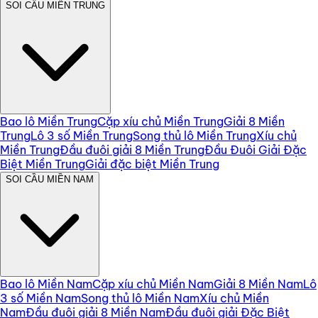
SOI CẦU MIỀN TRUNG
Bao lô Miền Trung
Cặp xíu chủ Miền Trung
Giải 8 Miền
Trung
Lô 3 số Miền Trung
Song thủ lô Miền Trung
Xíu chủ
Miền Trung
Đầu đuôi giải 8 Miền Trung
Đầu Đuôi Giải Đặc
Biệt Miền Trung
Giải đặc biệt Miền Trung
SOI CẦU MIỀN NAM
Bao lô Miền Nam
Cặp xíu chủ Miền Nam
Giải 8 Miền Nam
Lô
3 số Miền Nam
Song thủ lô Miền Nam
Xíu chủ Miền
Nam
Đầu đuôi giải 8 Miền Nam
Đầu đuôi giải Đặc Biệt