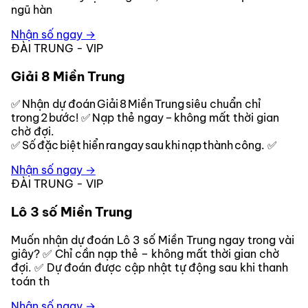
ngũ hàn
Nhận số ngay →
ĐÀI TRUNG - VIP
Giải 8 Miền Trung
✅ Nhận dự đoán Giải 8 Miền Trung siêu chuẩn chỉ
trong 2 bước! ✅ Nạp thẻ ngay – không mất thời gian
chờ đợi.
✅ Số đặc biệt hiển ra ngay sau khi nạp thành công. ✅
Nhận số ngay →
ĐÀI TRUNG - VIP
Lô 3 số Miền Trung
Muốn nhận dự đoán Lô 3 số Miền Trung ngay trong vài
giây? ✅ Chỉ cần nạp thẻ – không mất thời gian chờ
đợi. ✅ Dự đoán được cập nhật tự động sau khi thanh
toán th
Nhận số ngay →