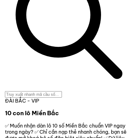
ĐÀI BẮC - VIP
10 con lô Miền Bắc
✅ Muốn nhận dàn lô 10 số Miền Bắc chuẩn VIP ngay
trong ngày? ✅ Chỉ cần nạp thẻ nhanh chóng, bạn sẽ