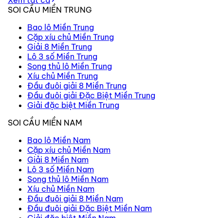
Xem tất cả
SOI CẦU MIỀN TRUNG
Bao lô Miền Trung
Cặp xíu chủ Miền Trung
Giải 8 Miền Trung
Lô 3 số Miền Trung
Song thủ lô Miền Trung
Xíu chủ Miền Trung
Đầu đuôi giải 8 Miền Trung
Đầu đuôi giải Đặc Biệt Miền Trung
Giải đặc biệt Miền Trung
SOI CẦU MIỀN NAM
Bao lô Miền Nam
Cặp xíu chủ Miền Nam
Giải 8 Miền Nam
Lô 3 số Miền Nam
Song thủ lô Miền Nam
Xíu chủ Miền Nam
Đầu đuôi giải 8 Miền Nam
Đầu đuôi giải Đặc Biệt Miền Nam