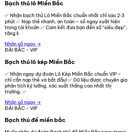
Bạch thủ lô Miền Bắc
✅ Nhận bạch thủ Lô Miền Bắc chuẩn nhất chỉ sau 2‑3
phút ✅ Nạp thẻ nhanh, an toàn – số ngay xuất hiện
trong tài khoản ✅ Cam kết đưa bạn đến số “siêu đẹp”,
tăng k
Nhận số ngay →
ĐÀI BẮC - VIP
Bạch thủ lô kép Miền Bắc
✅ Nhận ngay dự đoán Lô Kép Miền Bắc chuẩn VIP –
chỉ cần nạp thẻ và bắt đầu! ✅ Dữ liệu được chuyên gia
phân tích kỹ lưỡng, xác suất thắng cao nhất thị
trường. ✅
Nhận số ngay →
ĐÀI BẮC - VIP
Bạch thủ đề miền bắc