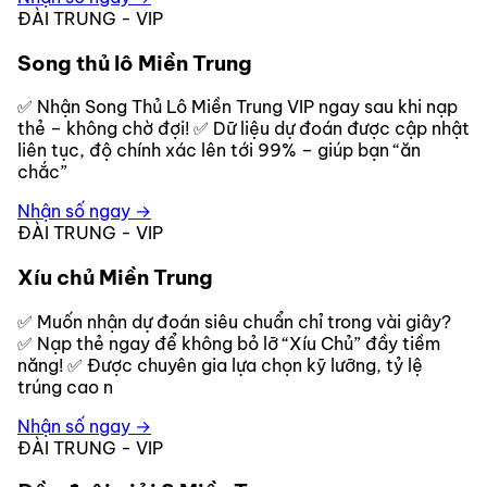
ĐÀI TRUNG - VIP
Song thủ lô Miền Trung
✅ Nhận Song Thủ Lô Miền Trung VIP ngay sau khi nạp
thẻ – không chờ đợi! ✅ Dữ liệu dự đoán được cập nhật
liên tục, độ chính xác lên tới 99% – giúp bạn “ăn
chắc”
Nhận số ngay →
ĐÀI TRUNG - VIP
Xíu chủ Miền Trung
✅ Muốn nhận dự đoán siêu chuẩn chỉ trong vài giây?
✅ Nạp thẻ ngay để không bỏ lỡ “Xíu Chủ” đầy tiềm
năng! ✅ Được chuyên gia lựa chọn kỹ lưỡng, tỷ lệ
trúng cao n
Nhận số ngay →
ĐÀI TRUNG - VIP