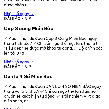
được mở khoá bộ số đặc biệt siêu chuẩn! ✅ Dữ liệu
được phân t
Nhận số ngay →
ĐÀI BẮC - VIP
Cặp 3 càng Miền Bắc
✅ Muốn nhận dự đoán Cặp 3 Càng Miền Bắc ngay
trong tích tắc? ✅ Chỉ cần nạp thẻ một lần, thông tin
“siêu đẹp” sẽ được mở khóa tự động. ✅ Độ chính xác
lên tới 97%
Nhận số ngay →
ĐÀI BẮC - VIP
Dàn lô 4 Số Miền Bắc
✅ Muốn nhận dự đoán DÀN LÔ 4 SỐ MIỀN BẮC ngay
trong vòng 5 phút? ✅ Chỉ cần nạp thẻ lần đầu, số
chuẩn sẽ xuất hiện tự động. ✅ Trải nghiệm VIP: giao
diện sạch, nh