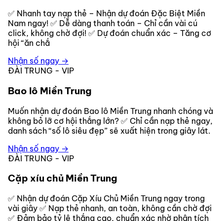
✅ Nhanh tay nạp thẻ – Nhận dự đoán Đặc Biệt Miền
Nam ngay! ✅ Dễ dàng thanh toán – Chỉ cần vài cú
click, không chờ đợi! ✅ Dự đoán chuẩn xác – Tăng cơ
hội “ăn chắ
Nhận số ngay →
ĐÀI TRUNG - VIP
Bao lô Miền Trung
Muốn nhận dự đoán Bao lô Miền Trung nhanh chóng và
không bỏ lỡ cơ hội thắng lớn? ✅ Chỉ cần nạp thẻ ngay,
danh sách “số lô siêu đẹp” sẽ xuất hiện trong giây lát.
Nhận số ngay →
ĐÀI TRUNG - VIP
Cặp xíu chủ Miền Trung
✅ Nhận dự đoán Cặp Xíu Chủ Miền Trung ngay trong
vài giây ✅ Nạp thẻ nhanh, an toàn, không cần chờ đợi
✅ Đảm bảo tỷ lệ thắng cao, chuẩn xác nhờ phân tích