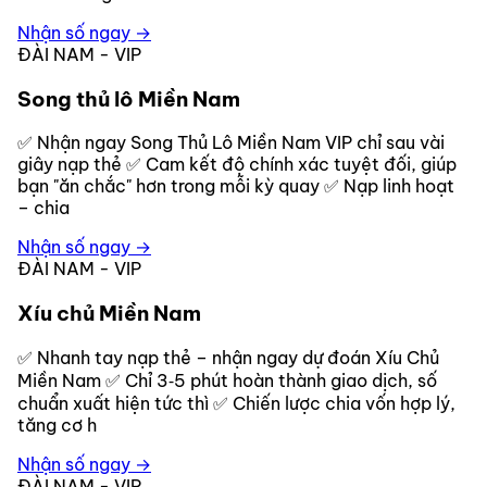
Nhận số ngay →
ĐÀI NAM - VIP
Song thủ lô Miền Nam
✅ Nhận ngay Song Thủ Lô Miền Nam VIP chỉ sau vài
giây nạp thẻ ✅ Cam kết độ chính xác tuyệt đối, giúp
bạn "ăn chắc" hơn trong mỗi kỳ quay ✅ Nạp linh hoạt
– chia
Nhận số ngay →
ĐÀI NAM - VIP
Xíu chủ Miền Nam
✅ Nhanh tay nạp thẻ – nhận ngay dự đoán Xíu Chủ
Miền Nam ✅ Chỉ 3‑5 phút hoàn thành giao dịch, số
chuẩn xuất hiện tức thì ✅ Chiến lược chia vốn hợp lý,
tăng cơ h
Nhận số ngay →
ĐÀI NAM - VIP