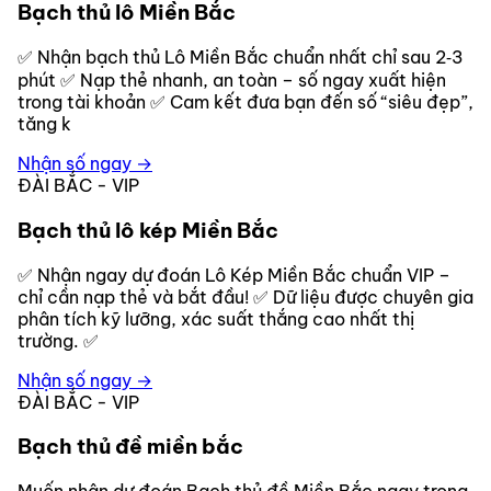
Bạch thủ lô Miền Bắc
✅ Nhận bạch thủ Lô Miền Bắc chuẩn nhất chỉ sau 2‑3
phút ✅ Nạp thẻ nhanh, an toàn – số ngay xuất hiện
trong tài khoản ✅ Cam kết đưa bạn đến số “siêu đẹp”,
tăng k
Nhận số ngay →
ĐÀI BẮC - VIP
Bạch thủ lô kép Miền Bắc
✅ Nhận ngay dự đoán Lô Kép Miền Bắc chuẩn VIP –
chỉ cần nạp thẻ và bắt đầu! ✅ Dữ liệu được chuyên gia
phân tích kỹ lưỡng, xác suất thắng cao nhất thị
trường. ✅
Nhận số ngay →
ĐÀI BẮC - VIP
Bạch thủ đề miền bắc