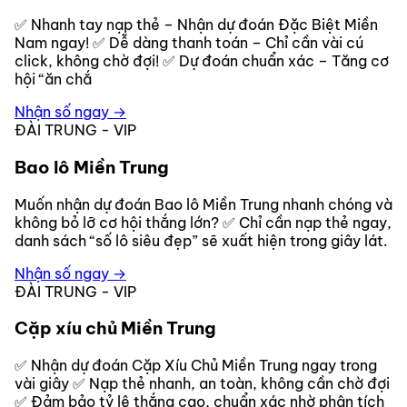
✅ Nhanh tay nạp thẻ – Nhận dự đoán Đặc Biệt Miền
Nam ngay! ✅ Dễ dàng thanh toán – Chỉ cần vài cú
click, không chờ đợi! ✅ Dự đoán chuẩn xác – Tăng cơ
hội “ăn chắ
Nhận số ngay →
ĐÀI TRUNG - VIP
Bao lô Miền Trung
Muốn nhận dự đoán Bao lô Miền Trung nhanh chóng và
không bỏ lỡ cơ hội thắng lớn? ✅ Chỉ cần nạp thẻ ngay,
danh sách “số lô siêu đẹp” sẽ xuất hiện trong giây lát.
Nhận số ngay →
ĐÀI TRUNG - VIP
Cặp xíu chủ Miền Trung
✅ Nhận dự đoán Cặp Xíu Chủ Miền Trung ngay trong
vài giây ✅ Nạp thẻ nhanh, an toàn, không cần chờ đợi
✅ Đảm bảo tỷ lệ thắng cao, chuẩn xác nhờ phân tích