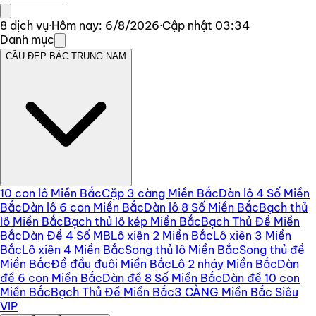
8 dịch vụ
·
Hôm nay: 6/8/2026
·
Cập nhật 03:34
Danh mục
CẦU ĐẸP BẮC TRUNG NAM
10 con lô Miền Bắc
Cặp 3 càng Miền Bắc
Dàn lô 4 Số Miền
Bắc
Dàn lô 6 con Miền Bắc
Dàn lô 8 Số Miền Bắc
Bạch thủ
lô Miền Bắc
Bạch thủ lô kép Miền Bắc
Bạch Thủ Đề Miền
Bắc
Dàn Đề 4 Số MB
Lô xiên 2 Miền Bắc
Lô xiên 3 Miền
Bắc
Lô xiên 4 Miền Bắc
Song thủ lô Miền Bắc
Song thủ đề
Miền Bắc
Đề đầu đuôi Miền Bắc
Lô 2 nháy Miền Bắc
Dàn
đề 6 con Miền Bắc
Dàn đề 8 Số Miền Bắc
Dàn đề 10 con
Miền Bắc
Bạch Thủ Đề Miền Bắc
3 CÀNG Miền Bắc Siêu
VIP