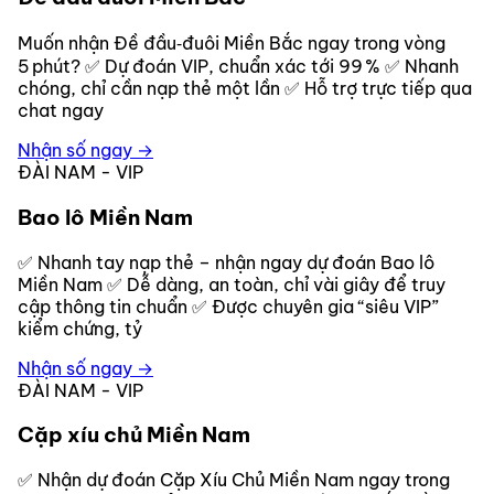
Muốn nhận Đề đầu‑đuôi Miền Bắc ngay trong vòng
5 phút? ✅ Dự đoán VIP, chuẩn xác tới 99 % ✅ Nhanh
chóng, chỉ cần nạp thẻ một lần ✅ Hỗ trợ trực tiếp qua
chat ngay
Nhận số ngay →
ĐÀI NAM - VIP
Bao lô Miền Nam
✅ Nhanh tay nạp thẻ – nhận ngay dự đoán Bao lô
Miền Nam ✅ Dễ dàng, an toàn, chỉ vài giây để truy
cập thông tin chuẩn ✅ Được chuyên gia “siêu VIP”
kiểm chứng, tỷ
Nhận số ngay →
ĐÀI NAM - VIP
Cặp xíu chủ Miền Nam
✅ Nhận dự đoán Cặp Xíu Chủ Miền Nam ngay trong