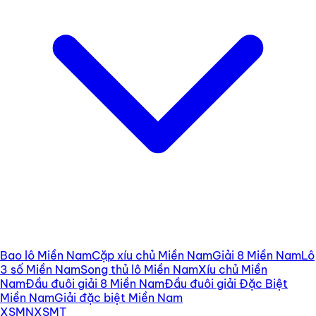
Bao lô Miền Nam
Cặp xíu chủ Miền Nam
Giải 8 Miền Nam
Lô
3 số Miền Nam
Song thủ lô Miền Nam
Xíu chủ Miền
Nam
Đầu đuôi giải 8 Miền Nam
Đầu đuôi giải Đặc Biệt
Miền Nam
Giải đặc biệt Miền Nam
XSMN
XSMT