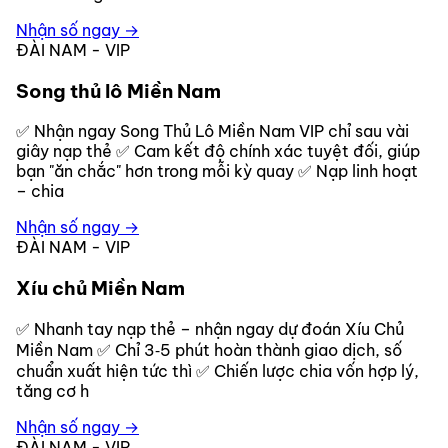
Nhận số ngay →
ĐÀI NAM - VIP
Song thủ lô Miền Nam
✅ Nhận ngay Song Thủ Lô Miền Nam VIP chỉ sau vài
giây nạp thẻ ✅ Cam kết độ chính xác tuyệt đối, giúp
bạn "ăn chắc" hơn trong mỗi kỳ quay ✅ Nạp linh hoạt
– chia
Nhận số ngay →
ĐÀI NAM - VIP
Xíu chủ Miền Nam
✅ Nhanh tay nạp thẻ – nhận ngay dự đoán Xíu Chủ
Miền Nam ✅ Chỉ 3‑5 phút hoàn thành giao dịch, số
chuẩn xuất hiện tức thì ✅ Chiến lược chia vốn hợp lý,
tăng cơ h
Nhận số ngay →
ĐÀI NAM - VIP