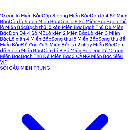
10 con lô Miền Bắc
Cặp 3 càng Miền Bắc
Dàn lô 4 Số Miền
Bắc
Dàn lô 6 con Miền Bắc
Dàn lô 8 Số Miền Bắc
Bạch thủ
lô Miền Bắc
Bạch thủ lô kép Miền Bắc
Bạch Thủ Đề Miền
Bắc
Dàn Đề 4 Số MB
Lô xiên 2 Miền Bắc
Lô xiên 3 Miền
Bắc
Lô xiên 4 Miền Bắc
Song thủ lô Miền Bắc
Song thủ đề
Miền Bắc
Đề đầu đuôi Miền Bắc
Lô 2 nháy Miền Bắc
Dàn
đề 6 con Miền Bắc
Dàn đề 8 Số Miền Bắc
Dàn đề 10 con
Miền Bắc
Bạch Thủ Đề Miền Bắc
3 CÀNG Miền Bắc Siêu
VIP
SOI CẦU MIỀN TRUNG