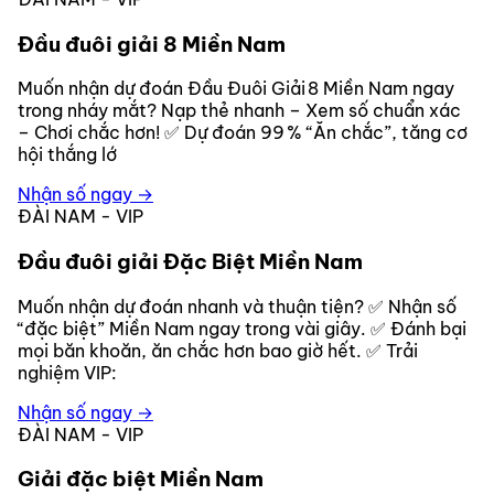
Đầu đuôi giải 8 Miền Nam
Muốn nhận dự đoán Đầu Đuôi Giải 8 Miền Nam ngay
trong nháy mắt? Nạp thẻ nhanh – Xem số chuẩn xác
– Chơi chắc hơn! ✅ Dự đoán 99 % “Ăn chắc”, tăng cơ
hội thắng lớ
Nhận số ngay →
ĐÀI NAM - VIP
Đầu đuôi giải Đặc Biệt Miền Nam
Muốn nhận dự đoán nhanh và thuận tiện? ✅ Nhận số
“đặc biệt” Miền Nam ngay trong vài giây. ✅ Đánh bại
mọi băn khoăn, ăn chắc hơn bao giờ hết. ✅ Trải
nghiệm VIP:
Nhận số ngay →
ĐÀI NAM - VIP
Giải đặc biệt Miền Nam