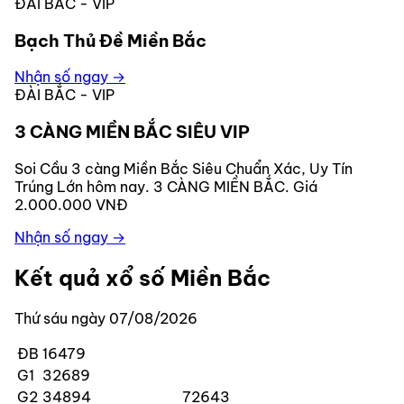
ĐÀI BẮC - VIP
Bạch Thủ Đề Miền Bắc
Nhận số ngay →
ĐÀI BẮC - VIP
3 CÀNG MIỀN BẮC SIÊU VIP
Soi Cầu 3 càng Miền Bắc Siêu Chuẩn Xác, Uy Tín
Trúng Lớn hôm nay. 3 CÀNG MIỀN BẮC. Giá
2.000.000 VNĐ
Nhận số ngay →
Kết quả xổ số Miền Bắc
Thứ sáu ngày 07/08/2026
ĐB
16479
G1
32689
G2
34894
72643