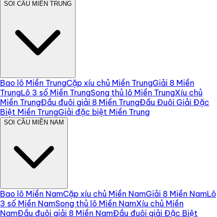
SOI CẦU MIỀN TRUNG
Bao lô Miền Trung
Cặp xíu chủ Miền Trung
Giải 8 Miền
Trung
Lô 3 số Miền Trung
Song thủ lô Miền Trung
Xíu chủ
Miền Trung
Đầu đuôi giải 8 Miền Trung
Đầu Đuôi Giải Đặc
Biệt Miền Trung
Giải đặc biệt Miền Trung
SOI CẦU MIỀN NAM
Bao lô Miền Nam
Cặp xíu chủ Miền Nam
Giải 8 Miền Nam
Lô
3 số Miền Nam
Song thủ lô Miền Nam
Xíu chủ Miền
Nam
Đầu đuôi giải 8 Miền Nam
Đầu đuôi giải Đặc Biệt