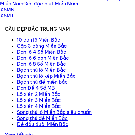
Miền Nam
Giải đặc biệt Miền Nam
XSMN
XSMT
CẦU ĐẸP BẮC TRUNG NAM
10 con lô Miền Bắc
Cặp 3 càng Miền Bắc
Dàn lô 4 Số Miền Bắc
Dàn lô 6 con Miền Bắc
Dàn lô 8 Số Miền Bắc
Bạch thủ lô Miền Bắc
Bạch thủ lô kép Miền Bắc
Bạch thủ đề miền bắc
Dàn Đề 4 Số MB
Lô xiên 2 Miền Bắc
Lô xiên 3 Miền Bắc
Lô xiên 4 Miền Bắc
Song thủ lô Miền Bắc siêu chuẩn
Song thủ đề Miền Bắc
Đề đầu đuôi Miền Bắc