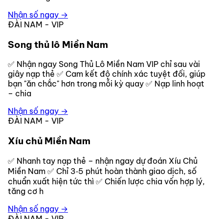
Nhận số ngay →
ĐÀI NAM - VIP
Song thủ lô Miền Nam
✅ Nhận ngay Song Thủ Lô Miền Nam VIP chỉ sau vài
giây nạp thẻ ✅ Cam kết độ chính xác tuyệt đối, giúp
bạn "ăn chắc" hơn trong mỗi kỳ quay ✅ Nạp linh hoạt
– chia
Nhận số ngay →
ĐÀI NAM - VIP
Xíu chủ Miền Nam
✅ Nhanh tay nạp thẻ – nhận ngay dự đoán Xíu Chủ
Miền Nam ✅ Chỉ 3‑5 phút hoàn thành giao dịch, số
chuẩn xuất hiện tức thì ✅ Chiến lược chia vốn hợp lý,
tăng cơ h
Nhận số ngay →
ĐÀI NAM - VIP