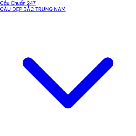
Cầu Chuẩn 247
CẦU ĐẸP BẮC TRUNG NAM