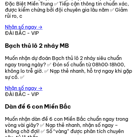
Đặc Biệt Miền Trung ✅ Tiếp cận thông tin chuẩn xác,
được kiểm chứng bởi đội chuyên gia lâu năm ✅ Giảm
rủi ro, c
Nhận số ngay →
ĐÀI BẮC - VIP
Bạch thủ lô 2 nháy MB
Muốn nhận dự đoán Bạch thủ lô 2 nháy siêu chuẩn
ngay trong ngày? ✅ Đón số chuẩn từ 08h00‑18h00,
không lo trễ giờ. ✅ Nạp thẻ nhanh, hỗ trợ ngay khi gặp
sự cố. ✅
Nhận số ngay →
ĐÀI BẮC - VIP
Dàn đề 6 con Miền Bắc
Muốn nhận dàn đề 6 con Miền Bắc chuẩn ngay trong
vòng vài giây? ✅ Nạp thẻ nhanh, nhận số ngay –
không chờ đợi! ✅ Số “vàng” được phân tích chuyên