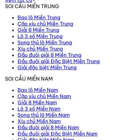
Xem tất cả
SOI CẦU MIỀN TRUNG
Bao lô Miền Trung
Cặp xíu chủ Miền Trung
Giải 8 Miền Trung
Lô 3 số Miền Trung
Song thủ lô Miền Trung
Xíu chủ Miền Trung
Đầu đuôi giải 8 Miền Trung
Đầu đuôi giải Đặc Biệt Miền Trung
Giải đặc biệt Miền Trung
SOI CẦU MIỀN NAM
Bao lô Miền Nam
Cặp xíu chủ Miền Nam
Giải 8 Miền Nam
Lô 3 số Miền Nam
Song thủ lô Miền Nam
Xíu chủ Miền Nam
Đầu đuôi giải 8 Miền Nam
Đầu đuôi giải Đặc Biệt Miền Nam