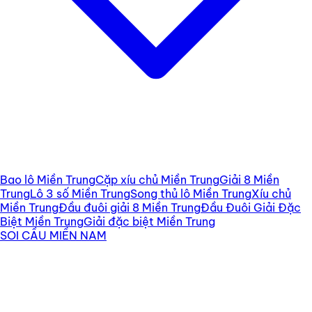
Bao lô Miền Trung
Cặp xíu chủ Miền Trung
Giải 8 Miền
Trung
Lô 3 số Miền Trung
Song thủ lô Miền Trung
Xíu chủ
Miền Trung
Đầu đuôi giải 8 Miền Trung
Đầu Đuôi Giải Đặc
Biệt Miền Trung
Giải đặc biệt Miền Trung
SOI CẦU MIỀN NAM