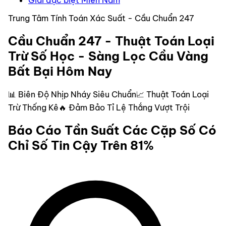
Giải đặc biệt Miền Nam
Trung Tâm Tính Toán Xác Suất - Cầu Chuẩn 247
Cầu Chuẩn 247 - Thuật Toán Loại
Trừ Số Học - Sàng Lọc Cầu Vàng
Bất Bại Hôm Nay
📊 Biên Độ Nhịp Nháy Siêu Chuẩn
📈 Thuật Toán Loại
Trừ Thống Kê
🔥 Đảm Bảo Tỉ Lệ Thắng Vượt Trội
Báo Cáo Tần Suất Các Cặp Số Có
Chỉ Số Tin Cậy Trên 81%