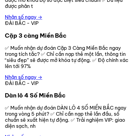
được mở khoá bộ số đặc biệt siêu chuẩn! ✅ Dữ liệu
được phân t
Nhận số ngay →
ĐÀI BẮC - VIP
Cặp 3 càng Miền Bắc
✅ Muốn nhận dự đoán Cặp 3 Càng Miền Bắc ngay
trong tích tắc? ✅ Chỉ cần nạp thẻ một lần, thông tin
“siêu đẹp” sẽ được mở khóa tự động. ✅ Độ chính xác
lên tới 97%
Nhận số ngay →
ĐÀI BẮC - VIP
Dàn lô 4 Số Miền Bắc
✅ Muốn nhận dự đoán DÀN LÔ 4 SỐ MIỀN BẮC ngay
trong vòng 5 phút? ✅ Chỉ cần nạp thẻ lần đầu, số
chuẩn sẽ xuất hiện tự động. ✅ Trải nghiệm VIP: giao
diện sạch, nh