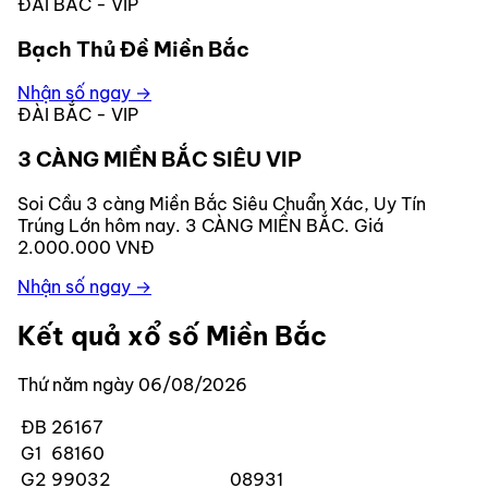
ĐÀI BẮC - VIP
Bạch Thủ Đề Miền Bắc
Nhận số ngay →
ĐÀI BẮC - VIP
3 CÀNG MIỀN BẮC SIÊU VIP
Soi Cầu 3 càng Miền Bắc Siêu Chuẩn Xác, Uy Tín
Trúng Lớn hôm nay. 3 CÀNG MIỀN BẮC. Giá
2.000.000 VNĐ
Nhận số ngay →
Kết quả xổ số Miền Bắc
Thứ năm ngày 06/08/2026
ĐB
26167
G1
68160
G2
99032
08931