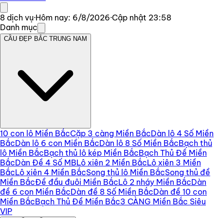
8 dịch vụ
·
Hôm nay: 6/8/2026
·
Cập nhật 23:58
Danh mục
CẦU ĐẸP BẮC TRUNG NAM
10 con lô Miền Bắc
Cặp 3 càng Miền Bắc
Dàn lô 4 Số Miền
Bắc
Dàn lô 6 con Miền Bắc
Dàn lô 8 Số Miền Bắc
Bạch thủ
lô Miền Bắc
Bạch thủ lô kép Miền Bắc
Bạch Thủ Đề Miền
Bắc
Dàn Đề 4 Số MB
Lô xiên 2 Miền Bắc
Lô xiên 3 Miền
Bắc
Lô xiên 4 Miền Bắc
Song thủ lô Miền Bắc
Song thủ đề
Miền Bắc
Đề đầu đuôi Miền Bắc
Lô 2 nháy Miền Bắc
Dàn
đề 6 con Miền Bắc
Dàn đề 8 Số Miền Bắc
Dàn đề 10 con
Miền Bắc
Bạch Thủ Đề Miền Bắc
3 CÀNG Miền Bắc Siêu
VIP