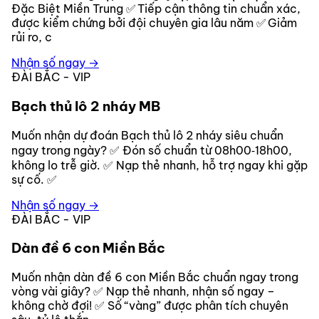
Đặc Biệt Miền Trung ✅ Tiếp cận thông tin chuẩn xác,
được kiểm chứng bởi đội chuyên gia lâu năm ✅ Giảm
rủi ro, c
Nhận số ngay →
ĐÀI BẮC - VIP
Bạch thủ lô 2 nháy MB
Muốn nhận dự đoán Bạch thủ lô 2 nháy siêu chuẩn
ngay trong ngày? ✅ Đón số chuẩn từ 08h00‑18h00,
không lo trễ giờ. ✅ Nạp thẻ nhanh, hỗ trợ ngay khi gặp
sự cố. ✅
Nhận số ngay →
ĐÀI BẮC - VIP
Dàn đề 6 con Miền Bắc
Muốn nhận dàn đề 6 con Miền Bắc chuẩn ngay trong
vòng vài giây? ✅ Nạp thẻ nhanh, nhận số ngay –
không chờ đợi! ✅ Số “vàng” được phân tích chuyên