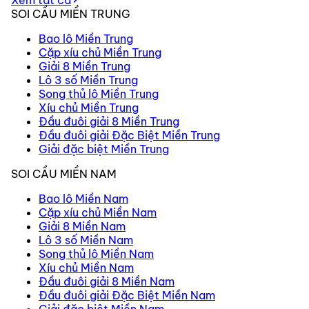
Xem tất cả
SOI CẦU MIỀN TRUNG
Bao lô Miền Trung
Cặp xíu chủ Miền Trung
Giải 8 Miền Trung
Lô 3 số Miền Trung
Song thủ lô Miền Trung
Xíu chủ Miền Trung
Đầu đuôi giải 8 Miền Trung
Đầu đuôi giải Đặc Biệt Miền Trung
Giải đặc biệt Miền Trung
SOI CẦU MIỀN NAM
Bao lô Miền Nam
Cặp xíu chủ Miền Nam
Giải 8 Miền Nam
Lô 3 số Miền Nam
Song thủ lô Miền Nam
Xíu chủ Miền Nam
Đầu đuôi giải 8 Miền Nam
Đầu đuôi giải Đặc Biệt Miền Nam