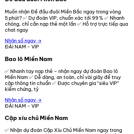
Muốn nhận Đề đầu‑đuôi Miền Bắc ngay trong vòng
5 phút? ✅ Dự đoán VIP, chuẩn xác tới 99 % ✅ Nhanh
chóng, chỉ cần nạp thẻ một lần ✅ Hỗ trợ trực tiếp qua
chat ngay
Nhận số ngay →
ĐÀI NAM - VIP
Bao lô Miền Nam
✅ Nhanh tay nạp thẻ – nhận ngay dự đoán Bao lô
Miền Nam ✅ Dễ dàng, an toàn, chỉ vài giây để truy
cập thông tin chuẩn ✅ Được chuyên gia “siêu VIP”
kiểm chứng, tỷ
Nhận số ngay →
ĐÀI NAM - VIP
Cặp xíu chủ Miền Nam
✅ Nhận dự đoán Cặp Xíu Chủ Miền Nam ngay trong