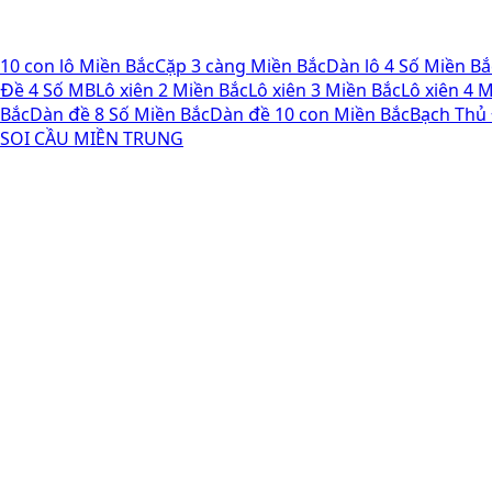
10 con lô Miền Bắc
Cặp 3 càng Miền Bắc
Dàn lô 4 Số Miền Bắ
Đề 4 Số MB
Lô xiên 2 Miền Bắc
Lô xiên 3 Miền Bắc
Lô xiên 4 
Bắc
Dàn đề 8 Số Miền Bắc
Dàn đề 10 con Miền Bắc
Bạch Thủ
SOI CẦU MIỀN TRUNG