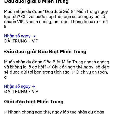
Đầu đuôi giải 8 Miền Trung
Muốn nhận dự đoán “Đầu đuôi Giải 8” Miền Trung ngay
lập tức? Chỉ vài bước nạp thẻ, bạn sẽ có ngay bộ số
chuẩn VIP! Nhanh chóng, an toàn, không lo rủi ro – dữ
li
Nhận số ngay →
ĐÀI TRUNG - VIP
Đầu đuôi giải Đặc Biệt Miền Trung
Muốn nhận dự đoán Đặc Biệt Miền Trung nhanh chóng
và không lo lỡ cơ hội? ✅ Chỉ cần nạp thẻ ngay, số đẹp
sẽ được gửi tới bạn trong tích tắc. ✅ Dịch vụ an toàn,
g
Nhận số ngay →
ĐÀI TRUNG - VIP
Giải đặc biệt Miền Trung
✅ Nhanh chóng nạp thẻ, ngay lập tức nhận dự đoán