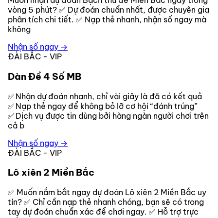
Muốn nhận dự đoán Bạch thủ đề Miền Bắc ngay trong
vòng 5 phút? ✅ Dự đoán chuẩn nhất, được chuyên gia
phân tích chi tiết. ✅ Nạp thẻ nhanh, nhận số ngay mà
không
Nhận số ngay →
ĐÀI BẮC - VIP
Dàn Đề 4 Số MB
✅ Nhận dự đoán nhanh, chỉ vài giây là đã có kết quả
✅ Nạp thẻ ngay để không bỏ lỡ cơ hội “đánh trúng”
✅ Dịch vụ được tin dùng bởi hàng ngàn người chơi trên
cả b
Nhận số ngay →
ĐÀI BẮC - VIP
Lô xiên 2 Miền Bắc
✅ Muốn nắm bắt ngay dự đoán Lô xiên 2 Miền Bắc uy
tín? ✅ Chỉ cần nạp thẻ nhanh chóng, bạn sẽ có trong
tay dự đoán chuẩn xác để chơi ngay. ✅ Hỗ trợ trực