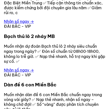
Đặc Biệt Miền Trung ✅ Tiếp cận thông tin chuẩn xác,
được kiểm chứng bởi đội chuyên gia lâu năm ✅ Giảm
rủi ro, c
Nhận số ngay →
ĐÀI BẮC - VIP
Bạch thủ lô 2 nháy MB
Muốn nhận dự đoán Bạch thủ lô 2 nháy siêu chuẩn
ngay trong ngày? ✅ Đón số chuẩn từ 08h00‑18h00,
không lo trễ giờ. ✅ Nạp thẻ nhanh, hỗ trợ ngay khi gặp
sự cố. ✅
Nhận số ngay →
ĐÀI BẮC - VIP
Dàn đề 6 con Miền Bắc
Muốn nhận dàn đề 6 con Miền Bắc chuẩn ngay trong
vòng vài giây? ✅ Nạp thẻ nhanh, nhận số ngay –
không chờ đợi! ✅ Số “vàng” được phân tích chuyên