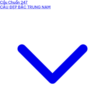
Cầu Chuẩn 247
CẦU ĐẸP BẮC TRUNG NAM