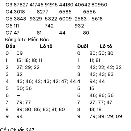
G3
87827
41746
91915
44180
40642
80950
G4
3018
8277
6586
6556
G5
3843
9329
5322
6009
2583
5618
G6
111
742
932
G7
47
81
44
80
Bảng loto Miền Bắc
Đầu
Lô tô
Đuôi
Lô tô
0
09
0
80; 50; 80
1
15; 18; 18; 11
1
11; 81
2
27; 29; 22
2
42; 22; 42; 32
3
32
3
43; 43; 83
4
43; 46; 42; 43; 42; 47; 44
4
94; 44
5
50; 56
5
15
6
—
6
46; 86; 56
7
79; 77
7
27; 77; 47
8
89; 80; 86; 83; 81; 80
8
18; 18
9
94
9
79; 89; 29; 09
Cầu Chuẩn 247