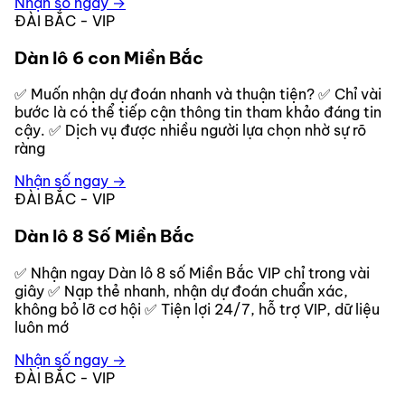
Nhận số ngay →
ĐÀI BẮC - VIP
Dàn lô 6 con Miền Bắc
✅ Muốn nhận dự đoán nhanh và thuận tiện? ✅ Chỉ vài
bước là có thể tiếp cận thông tin tham khảo đáng tin
cậy. ✅ Dịch vụ được nhiều người lựa chọn nhờ sự rõ
ràng
Nhận số ngay →
ĐÀI BẮC - VIP
Dàn lô 8 Số Miền Bắc
✅ Nhận ngay Dàn lô 8 số Miền Bắc VIP chỉ trong vài
giây ✅ Nạp thẻ nhanh, nhận dự đoán chuẩn xác,
không bỏ lỡ cơ hội ✅ Tiện lợi 24/7, hỗ trợ VIP, dữ liệu
luôn mớ
Nhận số ngay →
ĐÀI BẮC - VIP