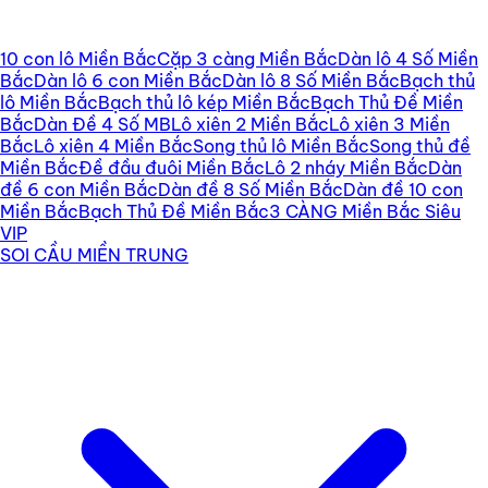
10 con lô Miền Bắc
Cặp 3 càng Miền Bắc
Dàn lô 4 Số Miền
Bắc
Dàn lô 6 con Miền Bắc
Dàn lô 8 Số Miền Bắc
Bạch thủ
lô Miền Bắc
Bạch thủ lô kép Miền Bắc
Bạch Thủ Đề Miền
Bắc
Dàn Đề 4 Số MB
Lô xiên 2 Miền Bắc
Lô xiên 3 Miền
Bắc
Lô xiên 4 Miền Bắc
Song thủ lô Miền Bắc
Song thủ đề
Miền Bắc
Đề đầu đuôi Miền Bắc
Lô 2 nháy Miền Bắc
Dàn
đề 6 con Miền Bắc
Dàn đề 8 Số Miền Bắc
Dàn đề 10 con
Miền Bắc
Bạch Thủ Đề Miền Bắc
3 CÀNG Miền Bắc Siêu
VIP
SOI CẦU MIỀN TRUNG