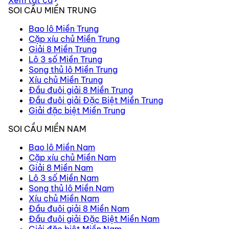
Xem tất cả
SOI CẦU MIỀN TRUNG
Bao lô Miền Trung
Cặp xíu chủ Miền Trung
Giải 8 Miền Trung
Lô 3 số Miền Trung
Song thủ lô Miền Trung
Xíu chủ Miền Trung
Đầu đuôi giải 8 Miền Trung
Đầu đuôi giải Đặc Biệt Miền Trung
Giải đặc biệt Miền Trung
SOI CẦU MIỀN NAM
Bao lô Miền Nam
Cặp xíu chủ Miền Nam
Giải 8 Miền Nam
Lô 3 số Miền Nam
Song thủ lô Miền Nam
Xíu chủ Miền Nam
Đầu đuôi giải 8 Miền Nam
Đầu đuôi giải Đặc Biệt Miền Nam