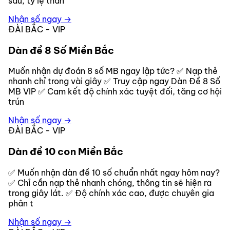
sâu, tỷ lệ thắn
Nhận số ngay →
ĐÀI BẮC - VIP
Dàn đề 8 Số Miền Bắc
Muốn nhận dự đoán 8 số MB ngay lập tức? ✅ Nạp thẻ
nhanh chỉ trong vài giây ✅ Truy cập ngay Dàn Đề 8 Số
MB VIP ✅ Cam kết độ chính xác tuyệt đối, tăng cơ hội
trún
Nhận số ngay →
ĐÀI BẮC - VIP
Dàn đề 10 con Miền Bắc
✅ Muốn nhận dàn đề 10 số chuẩn nhất ngay hôm nay?
✅ Chỉ cần nạp thẻ nhanh chóng, thông tin sẽ hiện ra
trong giây lát. ✅ Độ chính xác cao, được chuyên gia
phân t
Nhận số ngay →