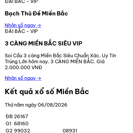
ĐÀI BẮC - VIP
Bạch Thủ Đề Miền Bắc
Nhận số ngay →
ĐÀI BẮC - VIP
3 CÀNG MIỀN BẮC SIÊU VIP
Soi Cầu 3 càng Miền Bắc Siêu Chuẩn Xác, Uy Tín
Trúng Lớn hôm nay. 3 CÀNG MIỀN BẮC. Giá
2.000.000 VNĐ
Nhận số ngay →
Kết quả xổ số Miền Bắc
Thứ năm ngày 06/08/2026
ĐB
26167
G1
68160
G2
99032
08931