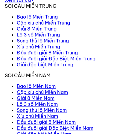
Xem tất cả
SOI CẦU MIỀN TRUNG
Bao lô Miền Trung
Cặp xíu chủ Miền Trung
Giải 8 Miền Trung
Lô 3 số Miền Trung
Song thủ lô Miền Trung
Xíu chủ Miền Trung
Đầu đuôi giải 8 Miền Trung
Đầu đuôi giải Đặc Biệt Miền Trung
Giải đặc biệt Miền Trung
SOI CẦU MIỀN NAM
Bao lô Miền Nam
Cặp xíu chủ Miền Nam
Giải 8 Miền Nam
Lô 3 số Miền Nam
Song thủ lô Miền Nam
Xíu chủ Miền Nam
Đầu đuôi giải 8 Miền Nam
Đầu đuôi giải Đặc Biệt Miền Nam