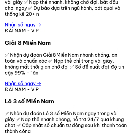
vài giây ✅ Nạp thẻ nhanh, không chờ đợi, bắt đầu
chơi ngay ✅ Dự báo dựa trên ngũ hành, bát quái và
thống kê 20+ n
Nhận số ngay →
ĐÀI NAM - VIP
Giải 8 Miền Nam
✅ Nhận dự đoán Giải 8 Miền Nam nhanh chóng, an
toàn và chuẩn xác ✅ Nạp thẻ chỉ trong vài giây,
không mất thời gian chờ đợi ✅ Số đề xuất đạt độ tin
cậy 99% – “ăn
Nhận số ngay →
ĐÀI NAM - VIP
Lô 3 số Miền Nam
✅ Nhận dự đoán Lô 3 số Miền Nam ngay trong vài
giây ✅ Nạp thẻ nhanh chóng, hỗ trợ 24/7 qua khung
chat ✅ Cập nhật số chuẩn tự động sau khi thanh toán
thành công