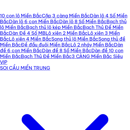
10 con lô Miền Bắc
Cặp 3 càng Miền Bắc
Dàn lô 4 Số Miền
Bắc
Dàn lô 6 con Miền Bắc
Dàn lô 8 Số Miền Bắc
Bạch thủ
lô Miền Bắc
Bạch thủ lô kép Miền Bắc
Bạch Thủ Đề Miền
Bắc
Dàn Đề 4 Số MB
Lô xiên 2 Miền Bắc
Lô xiên 3 Miền
Bắc
Lô xiên 4 Miền Bắc
Song thủ lô Miền Bắc
Song thủ đề
Miền Bắc
Đề đầu đuôi Miền Bắc
Lô 2 nháy Miền Bắc
Dàn
đề 6 con Miền Bắc
Dàn đề 8 Số Miền Bắc
Dàn đề 10 con
Miền Bắc
Bạch Thủ Đề Miền Bắc
3 CÀNG Miền Bắc Siêu
VIP
SOI CẦU MIỀN TRUNG