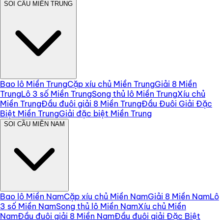
SOI CẦU MIỀN TRUNG
Bao lô Miền Trung
Cặp xíu chủ Miền Trung
Giải 8 Miền
Trung
Lô 3 số Miền Trung
Song thủ lô Miền Trung
Xíu chủ
Miền Trung
Đầu đuôi giải 8 Miền Trung
Đầu Đuôi Giải Đặc
Biệt Miền Trung
Giải đặc biệt Miền Trung
SOI CẦU MIỀN NAM
Bao lô Miền Nam
Cặp xíu chủ Miền Nam
Giải 8 Miền Nam
Lô
3 số Miền Nam
Song thủ lô Miền Nam
Xíu chủ Miền
Nam
Đầu đuôi giải 8 Miền Nam
Đầu đuôi giải Đặc Biệt