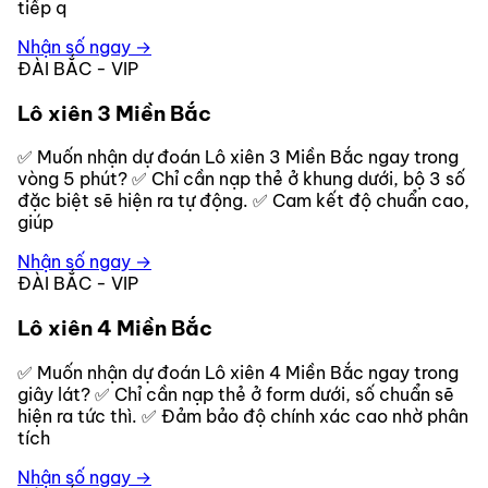
tiếp q
Nhận số ngay →
ĐÀI BẮC - VIP
Lô xiên 3 Miền Bắc
✅ Muốn nhận dự đoán Lô xiên 3 Miền Bắc ngay trong
vòng 5 phút? ✅ Chỉ cần nạp thẻ ở khung dưới, bộ 3 số
đặc biệt sẽ hiện ra tự động. ✅ Cam kết độ chuẩn cao,
giúp
Nhận số ngay →
ĐÀI BẮC - VIP
Lô xiên 4 Miền Bắc
✅ Muốn nhận dự đoán Lô xiên 4 Miền Bắc ngay trong
giây lát? ✅ Chỉ cần nạp thẻ ở form dưới, số chuẩn sẽ
hiện ra tức thì. ✅ Đảm bảo độ chính xác cao nhờ phân
tích
Nhận số ngay →