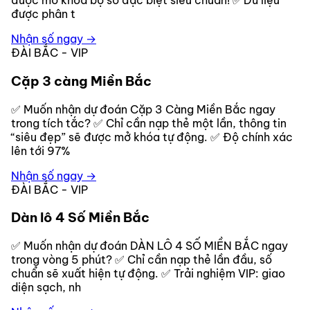
được mở khoá bộ số đặc biệt siêu chuẩn! ✅ Dữ liệu
được phân t
Nhận số ngay →
ĐÀI BẮC - VIP
Cặp 3 càng Miền Bắc
✅ Muốn nhận dự đoán Cặp 3 Càng Miền Bắc ngay
trong tích tắc? ✅ Chỉ cần nạp thẻ một lần, thông tin
“siêu đẹp” sẽ được mở khóa tự động. ✅ Độ chính xác
lên tới 97%
Nhận số ngay →
ĐÀI BẮC - VIP
Dàn lô 4 Số Miền Bắc
✅ Muốn nhận dự đoán DÀN LÔ 4 SỐ MIỀN BẮC ngay
trong vòng 5 phút? ✅ Chỉ cần nạp thẻ lần đầu, số
chuẩn sẽ xuất hiện tự động. ✅ Trải nghiệm VIP: giao
diện sạch, nh