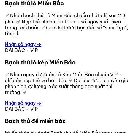
Bạch thủ lô Miền Bắc
✅ Nhận bạch thủ Lô Miền Bắc chuẩn nhất chỉ sau 2‑3
phút ✅ Nạp thẻ nhanh, an toàn – số ngay xuất hiện
trong tài khoản ✅ Cam kết đưa bạn đến số “siêu đẹp”,
tăng k
Nhận số ngay →
ĐÀI BẮC - VIP
Bạch thủ lô kép Miền Bắc
✅ Nhận ngay dự đoán Lô Kép Miền Bắc chuẩn VIP –
chỉ cần nạp thẻ và bắt đầu! ✅ Dữ liệu được chuyên gia
phân tích kỹ lưỡng, xác suất thắng cao nhất thị
trường. ✅
Nhận số ngay →
ĐÀI BẮC - VIP
Bạch thủ đề miền bắc