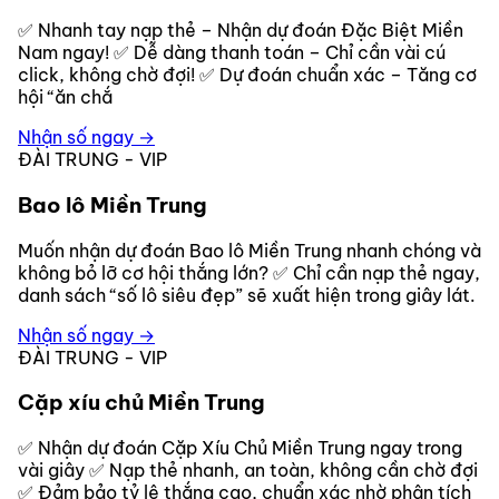
✅ Nhanh tay nạp thẻ – Nhận dự đoán Đặc Biệt Miền
Nam ngay! ✅ Dễ dàng thanh toán – Chỉ cần vài cú
click, không chờ đợi! ✅ Dự đoán chuẩn xác – Tăng cơ
hội “ăn chắ
Nhận số ngay →
ĐÀI TRUNG - VIP
Bao lô Miền Trung
Muốn nhận dự đoán Bao lô Miền Trung nhanh chóng và
không bỏ lỡ cơ hội thắng lớn? ✅ Chỉ cần nạp thẻ ngay,
danh sách “số lô siêu đẹp” sẽ xuất hiện trong giây lát.
Nhận số ngay →
ĐÀI TRUNG - VIP
Cặp xíu chủ Miền Trung
✅ Nhận dự đoán Cặp Xíu Chủ Miền Trung ngay trong
vài giây ✅ Nạp thẻ nhanh, an toàn, không cần chờ đợi
✅ Đảm bảo tỷ lệ thắng cao, chuẩn xác nhờ phân tích