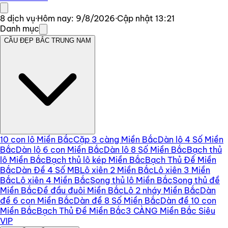
8 dịch vụ
·
Hôm nay: 9/8/2026
·
Cập nhật 13:21
Danh mục
CẦU ĐẸP BẮC TRUNG NAM
10 con lô Miền Bắc
Cặp 3 càng Miền Bắc
Dàn lô 4 Số Miền
Bắc
Dàn lô 6 con Miền Bắc
Dàn lô 8 Số Miền Bắc
Bạch thủ
lô Miền Bắc
Bạch thủ lô kép Miền Bắc
Bạch Thủ Đề Miền
Bắc
Dàn Đề 4 Số MB
Lô xiên 2 Miền Bắc
Lô xiên 3 Miền
Bắc
Lô xiên 4 Miền Bắc
Song thủ lô Miền Bắc
Song thủ đề
Miền Bắc
Đề đầu đuôi Miền Bắc
Lô 2 nháy Miền Bắc
Dàn
đề 6 con Miền Bắc
Dàn đề 8 Số Miền Bắc
Dàn đề 10 con
Miền Bắc
Bạch Thủ Đề Miền Bắc
3 CÀNG Miền Bắc Siêu
VIP