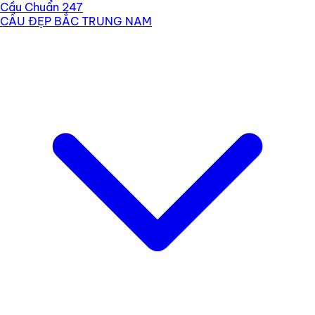
Cầu Chuẩn 247
CẦU ĐẸP BẮC TRUNG NAM