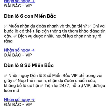
Nhận số ngay →
ĐÀI BẮC - VIP
Dàn lô 6 con Miền Bắc
✅ Muốn nhận dự đoán nhanh và thuận tiện? ✅ Chỉ vài
bước là có thể tiếp cận thông tin tham khảo đáng tin
cậy. ✅ Dịch vụ được nhiều người lựa chọn nhờ sự rõ
ràng
Nhận số ngay →
ĐÀI BẮC - VIP
Dàn lô 8 Số Miền Bắc
✅ Nhận ngay Dàn lô 8 số Miền Bắc VIP chỉ trong vài
giây ✅ Nạp thẻ nhanh, nhận dự đoán chuẩn xác,
không bỏ lỡ cơ hội ✅ Tiện lợi 24/7, hỗ trợ VIP, dữ liệu
luôn mớ
Nhận số ngay →
ĐÀI BẮC - VIP