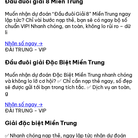
Đầu đuôi giải 8 Miền Trung
Muốn nhận dự đoán “Đầu đuôi Giải 8” Miền Trung ngay
lập tức? Chỉ vài bước nạp thẻ, bạn sẽ có ngay bộ số
chuẩn VIP! Nhanh chóng, an toàn, không lo rủi ro – dữ
li
Nhận số ngay →
ĐÀI TRUNG - VIP
Đầu đuôi giải Đặc Biệt Miền Trung
Muốn nhận dự đoán Đặc Biệt Miền Trung nhanh chóng
và không lo lỡ cơ hội? ✅ Chỉ cần nạp thẻ ngay, số đẹp
sẽ được gửi tới bạn trong tích tắc. ✅ Dịch vụ an toàn,
g
Nhận số ngay →
ĐÀI TRUNG - VIP
Giải đặc biệt Miền Trung
✅ Nhanh chóng nạp thẻ, ngay lập tức nhận dự đoán