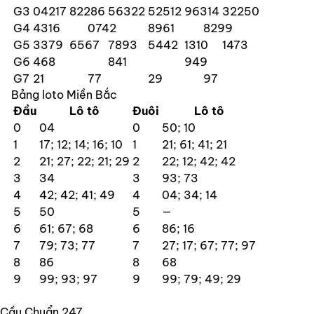
G3
04217
82286
56322
52512
96314
32250
G4
4316
0742
8961
8299
G5
3379
6567
7893
5442
1310
1473
G6
468
841
949
G7
21
77
29
97
Bảng loto Miền Bắc
Đầu
Lô tô
Đuôi
Lô tô
0
04
0
50; 10
1
17; 12; 14; 16; 10
1
21; 61; 41; 21
2
21; 27; 22; 21; 29
2
22; 12; 42; 42
3
34
3
93; 73
4
42; 42; 41; 49
4
04; 34; 14
5
50
5
—
6
61; 67; 68
6
86; 16
7
79; 73; 77
7
27; 17; 67; 77; 97
8
86
8
68
9
99; 93; 97
9
99; 79; 49; 29
Cầu Chuẩn 247