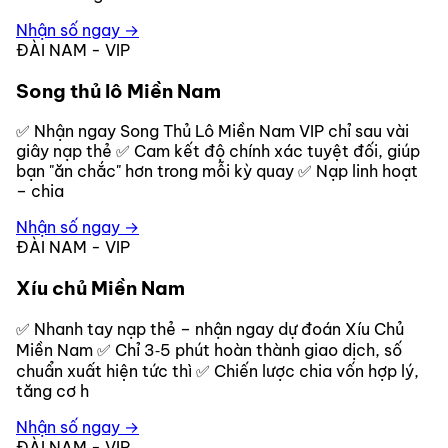
Nhận số ngay →
ĐÀI NAM - VIP
Song thủ lô Miền Nam
✅ Nhận ngay Song Thủ Lô Miền Nam VIP chỉ sau vài
giây nạp thẻ ✅ Cam kết độ chính xác tuyệt đối, giúp
bạn "ăn chắc" hơn trong mỗi kỳ quay ✅ Nạp linh hoạt
– chia
Nhận số ngay →
ĐÀI NAM - VIP
Xíu chủ Miền Nam
✅ Nhanh tay nạp thẻ – nhận ngay dự đoán Xíu Chủ
Miền Nam ✅ Chỉ 3‑5 phút hoàn thành giao dịch, số
chuẩn xuất hiện tức thì ✅ Chiến lược chia vốn hợp lý,
tăng cơ h
Nhận số ngay →
ĐÀI NAM - VIP