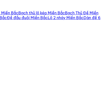
ô Miền Bắc
Bạch thủ lô kép Miền Bắc
Bạch Thủ Đề Miền
 Bắc
Đề đầu đuôi Miền Bắc
Lô 2 nháy Miền Bắc
Dàn đề 6