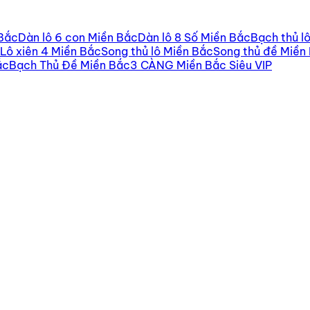
 Bắc
Dàn lô 6 con Miền Bắc
Dàn lô 8 Số Miền Bắc
Bạch thủ l
Lô xiên 4 Miền Bắc
Song thủ lô Miền Bắc
Song thủ đề Miền
ắc
Bạch Thủ Đề Miền Bắc
3 CÀNG Miền Bắc Siêu VIP