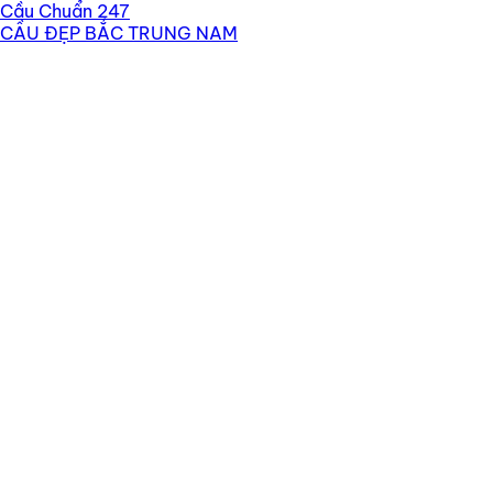
Cầu Chuẩn 247
CẦU ĐẸP BẮC TRUNG NAM