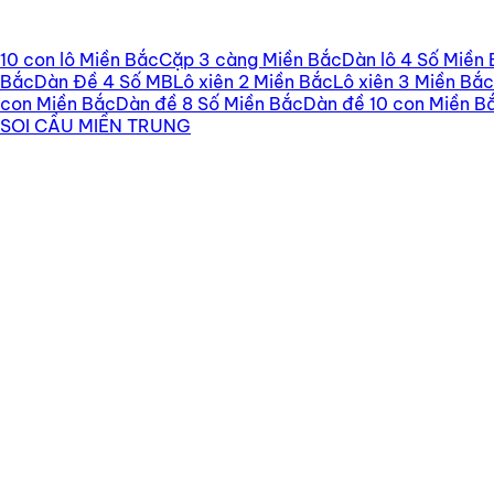
10 con lô Miền Bắc
Cặp 3 càng Miền Bắc
Dàn lô 4 Số Miền
Bắc
Dàn Đề 4 Số MB
Lô xiên 2 Miền Bắc
Lô xiên 3 Miền Bắc
con Miền Bắc
Dàn đề 8 Số Miền Bắc
Dàn đề 10 con Miền B
SOI CẦU MIỀN TRUNG