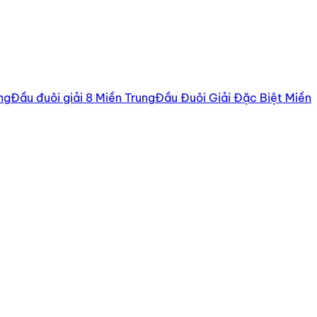
ng
Đầu đuôi giải 8 Miền Trung
Đầu Đuôi Giải Đặc Biệt Miền