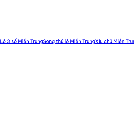
Lô 3 số Miền Trung
Song thủ lô Miền Trung
Xíu chủ Miền Tru