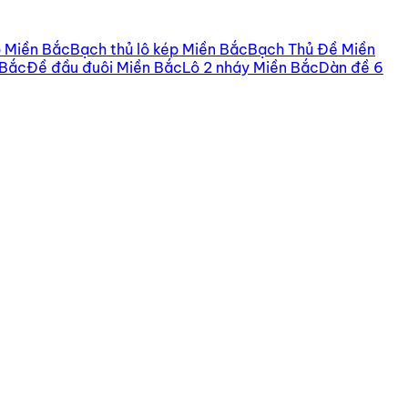
ô Miền Bắc
Bạch thủ lô kép Miền Bắc
Bạch Thủ Đề Miền
 Bắc
Đề đầu đuôi Miền Bắc
Lô 2 nháy Miền Bắc
Dàn đề 6