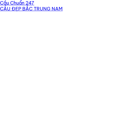
Cầu Chuẩn 247
CẦU ĐẸP BẮC TRUNG NAM