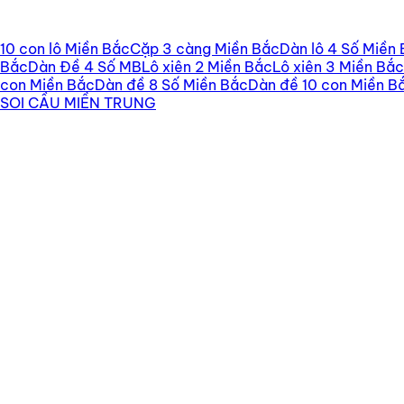
10 con lô Miền Bắc
Cặp 3 càng Miền Bắc
Dàn lô 4 Số Miền
Bắc
Dàn Đề 4 Số MB
Lô xiên 2 Miền Bắc
Lô xiên 3 Miền Bắc
con Miền Bắc
Dàn đề 8 Số Miền Bắc
Dàn đề 10 con Miền B
SOI CẦU MIỀN TRUNG