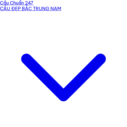
Cầu Chuẩn 247
CẦU ĐẸP BẮC TRUNG NAM