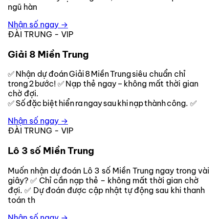
ngũ hàn
Nhận số ngay →
ĐÀI TRUNG - VIP
Giải 8 Miền Trung
✅ Nhận dự đoán Giải 8 Miền Trung siêu chuẩn chỉ
trong 2 bước! ✅ Nạp thẻ ngay – không mất thời gian
chờ đợi.
✅ Số đặc biệt hiển ra ngay sau khi nạp thành công. ✅
Nhận số ngay →
ĐÀI TRUNG - VIP
Lô 3 số Miền Trung
Muốn nhận dự đoán Lô 3 số Miền Trung ngay trong vài
giây? ✅ Chỉ cần nạp thẻ – không mất thời gian chờ
đợi. ✅ Dự đoán được cập nhật tự động sau khi thanh
toán th
Nhận số ngay →