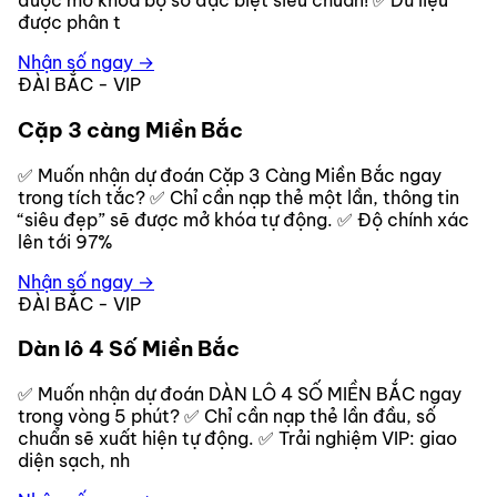
được mở khoá bộ số đặc biệt siêu chuẩn! ✅ Dữ liệu
được phân t
Nhận số ngay →
ĐÀI BẮC - VIP
Cặp 3 càng Miền Bắc
✅ Muốn nhận dự đoán Cặp 3 Càng Miền Bắc ngay
trong tích tắc? ✅ Chỉ cần nạp thẻ một lần, thông tin
“siêu đẹp” sẽ được mở khóa tự động. ✅ Độ chính xác
lên tới 97%
Nhận số ngay →
ĐÀI BẮC - VIP
Dàn lô 4 Số Miền Bắc
✅ Muốn nhận dự đoán DÀN LÔ 4 SỐ MIỀN BẮC ngay
trong vòng 5 phút? ✅ Chỉ cần nạp thẻ lần đầu, số
chuẩn sẽ xuất hiện tự động. ✅ Trải nghiệm VIP: giao
diện sạch, nh