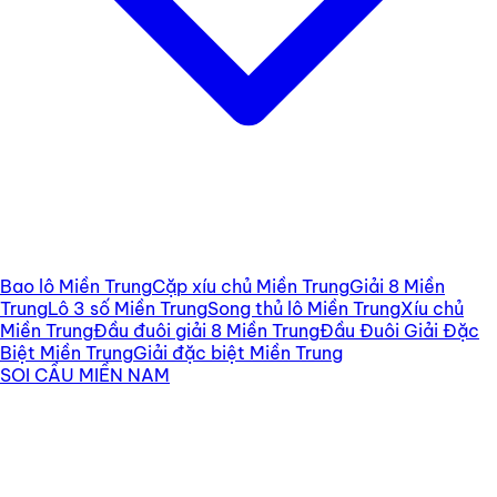
Bao lô Miền Trung
Cặp xíu chủ Miền Trung
Giải 8 Miền
Trung
Lô 3 số Miền Trung
Song thủ lô Miền Trung
Xíu chủ
Miền Trung
Đầu đuôi giải 8 Miền Trung
Đầu Đuôi Giải Đặc
Biệt Miền Trung
Giải đặc biệt Miền Trung
SOI CẦU MIỀN NAM