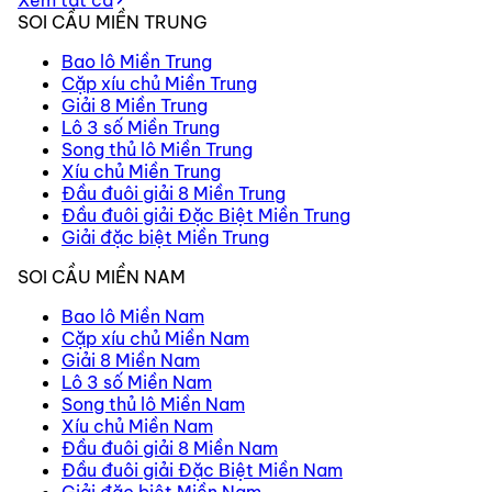
Xem tất cả
SOI CẦU MIỀN TRUNG
Bao lô Miền Trung
Cặp xíu chủ Miền Trung
Giải 8 Miền Trung
Lô 3 số Miền Trung
Song thủ lô Miền Trung
Xíu chủ Miền Trung
Đầu đuôi giải 8 Miền Trung
Đầu đuôi giải Đặc Biệt Miền Trung
Giải đặc biệt Miền Trung
SOI CẦU MIỀN NAM
Bao lô Miền Nam
Cặp xíu chủ Miền Nam
Giải 8 Miền Nam
Lô 3 số Miền Nam
Song thủ lô Miền Nam
Xíu chủ Miền Nam
Đầu đuôi giải 8 Miền Nam
Đầu đuôi giải Đặc Biệt Miền Nam