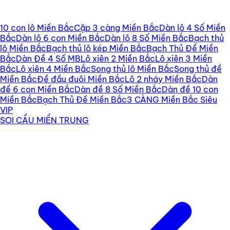
10 con lô Miền Bắc
Cặp 3 càng Miền Bắc
Dàn lô 4 Số Miền
Bắc
Dàn lô 6 con Miền Bắc
Dàn lô 8 Số Miền Bắc
Bạch thủ
lô Miền Bắc
Bạch thủ lô kép Miền Bắc
Bạch Thủ Đề Miền
Bắc
Dàn Đề 4 Số MB
Lô xiên 2 Miền Bắc
Lô xiên 3 Miền
Bắc
Lô xiên 4 Miền Bắc
Song thủ lô Miền Bắc
Song thủ đề
Miền Bắc
Đề đầu đuôi Miền Bắc
Lô 2 nháy Miền Bắc
Dàn
đề 6 con Miền Bắc
Dàn đề 8 Số Miền Bắc
Dàn đề 10 con
Miền Bắc
Bạch Thủ Đề Miền Bắc
3 CÀNG Miền Bắc Siêu
VIP
SOI CẦU MIỀN TRUNG