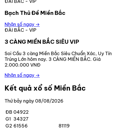
ĐÀI BẮC - VIP
Bạch Thủ Đề Miền Bắc
Nhận số ngay →
ĐÀI BẮC - VIP
3 CÀNG MIỀN BẮC SIÊU VIP
Soi Cầu 3 càng Miền Bắc Siêu Chuẩn Xác, Uy Tín
Trúng Lớn hôm nay. 3 CÀNG MIỀN BẮC. Giá
2.000.000 VNĐ
Nhận số ngay →
Kết quả xổ số Miền Bắc
Thứ bảy ngày 08/08/2026
ĐB
04922
G1
34327
G2
61556
81119