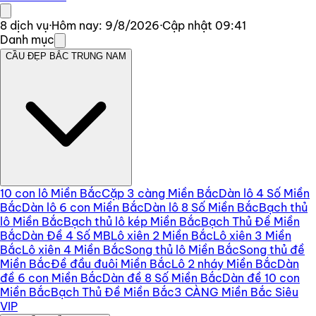
8 dịch vụ
·
Hôm nay: 9/8/2026
·
Cập nhật 09:41
Danh mục
CẦU ĐẸP BẮC TRUNG NAM
10 con lô Miền Bắc
Cặp 3 càng Miền Bắc
Dàn lô 4 Số Miền
Bắc
Dàn lô 6 con Miền Bắc
Dàn lô 8 Số Miền Bắc
Bạch thủ
lô Miền Bắc
Bạch thủ lô kép Miền Bắc
Bạch Thủ Đề Miền
Bắc
Dàn Đề 4 Số MB
Lô xiên 2 Miền Bắc
Lô xiên 3 Miền
Bắc
Lô xiên 4 Miền Bắc
Song thủ lô Miền Bắc
Song thủ đề
Miền Bắc
Đề đầu đuôi Miền Bắc
Lô 2 nháy Miền Bắc
Dàn
đề 6 con Miền Bắc
Dàn đề 8 Số Miền Bắc
Dàn đề 10 con
Miền Bắc
Bạch Thủ Đề Miền Bắc
3 CÀNG Miền Bắc Siêu
VIP