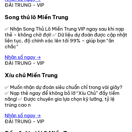
ĐÀI TRUNG - VIP
Song thủ lô Miền Trung
✅ Nhận Song Thủ Lô Miền Trung VIP ngay sau khi nạp
thẻ – không chờ đợi! ✅ Dữ liệu dự đoán được cập nhật
liên tục, độ chính xác lên tới 99% – giúp bạn “ăn
chắc”
Nhận số ngay →
ĐÀI TRUNG - VIP
Xíu chủ Miền Trung
✅ Muốn nhận dự đoán siêu chuẩn chỉ trong vài giây?
✅ Nạp thẻ ngay để không bỏ lỡ “Xíu Chủ” đầy tiềm
năng! ✅ Được chuyên gia lựa chọn kỹ lưỡng, tỷ lệ
trúng cao n
Nhận số ngay →
ĐÀI TRUNG - VIP