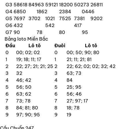
G3
58618
84963
59121
18200
50273
26811
G4
6850
1862
2384
0446
G5
7697
3702
1021
7525
7381
9202
G6
432
542
417
G7
90
78
80
95
Bảng loto Miền Bắc
Đầu
Lô tô
Đuôi
Lô tô
0
00; 02; 02
0
00; 50; 90; 80
1
19; 18; 11; 17
1
21; 11; 21; 81
2
22; 27; 21; 21; 25
2
22; 62; 02; 02; 32; 42
3
32
3
63; 73
4
46; 42
4
84
5
56; 50
5
25; 95
6
63; 62
6
56; 46
7
73; 78
7
27; 97; 17
8
84; 81; 80
8
18; 78
9
97; 90; 95
9
19
Cầu Chuẩn 247