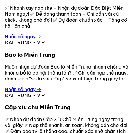
✅ Nhanh tay nạp thẻ – Nhận dự đoán Đặc Biệt Miền
Nam ngay! ✅ Dễ dàng thanh toán – Chỉ cần vài cú
click, không chờ đợi! ✅ Dự đoán chuẩn xác – Tăng cơ
hội “ăn chắ
Nhận số ngay →
ĐÀI TRUNG - VIP
Bao lô Miền Trung
Muốn nhận dự đoán Bao lô Miền Trung nhanh chóng và
không bỏ lỡ cơ hội thắng lớn? ✅ Chỉ cần nạp thẻ ngay,
danh sách “số lô siêu đẹp” sẽ xuất hiện trong giây lát.
Nhận số ngay →
ĐÀI TRUNG - VIP
Cặp xíu chủ Miền Trung
✅ Nhận dự đoán Cặp Xíu Chủ Miền Trung ngay trong
vài giây ✅ Nạp thẻ nhanh, an toàn, không cần chờ đợi
✅ Đảm bảo tỷ lệ thắng cao, chuẩn xác nhờ phân tích