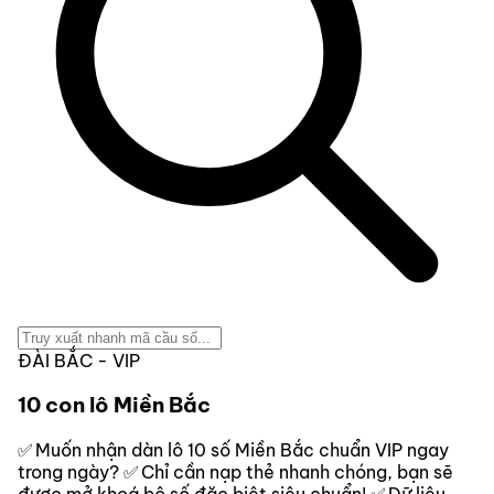
ĐÀI BẮC - VIP
10 con lô Miền Bắc
✅ Muốn nhận dàn lô 10 số Miền Bắc chuẩn VIP ngay
trong ngày? ✅ Chỉ cần nạp thẻ nhanh chóng, bạn sẽ