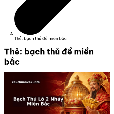
Thẻ: bạch thủ đề miền bắc
Thẻ: bạch thủ đề miền
bắc