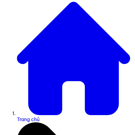
Trang chủ