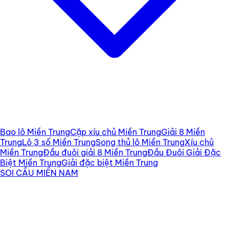
Bao lô Miền Trung
Cặp xíu chủ Miền Trung
Giải 8 Miền
Trung
Lô 3 số Miền Trung
Song thủ lô Miền Trung
Xíu chủ
Miền Trung
Đầu đuôi giải 8 Miền Trung
Đầu Đuôi Giải Đặc
Biệt Miền Trung
Giải đặc biệt Miền Trung
SOI CẦU MIỀN NAM