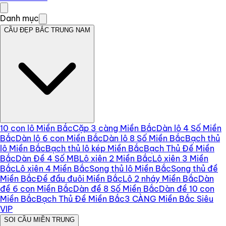
Danh mục
CẦU ĐẸP BẮC TRUNG NAM
10 con lô Miền Bắc
Cặp 3 càng Miền Bắc
Dàn lô 4 Số Miền
Bắc
Dàn lô 6 con Miền Bắc
Dàn lô 8 Số Miền Bắc
Bạch thủ
lô Miền Bắc
Bạch thủ lô kép Miền Bắc
Bạch Thủ Đề Miền
Bắc
Dàn Đề 4 Số MB
Lô xiên 2 Miền Bắc
Lô xiên 3 Miền
Bắc
Lô xiên 4 Miền Bắc
Song thủ lô Miền Bắc
Song thủ đề
Miền Bắc
Đề đầu đuôi Miền Bắc
Lô 2 nháy Miền Bắc
Dàn
đề 6 con Miền Bắc
Dàn đề 8 Số Miền Bắc
Dàn đề 10 con
Miền Bắc
Bạch Thủ Đề Miền Bắc
3 CÀNG Miền Bắc Siêu
VIP
SOI CẦU MIỀN TRUNG