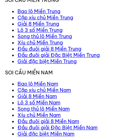
SOI CẦU MIỀN TRUNG
Bao lô Miền Trung
Cặp xíu chủ Miền Trung
Giải 8 Miền Trung
Lô 3 số Miền Trung
Song thủ lô Miền Trung
Xíu chủ Miền Trung
Đầu đuôi giải 8 Miền Trung
Đầu đuôi giải Đặc Biệt Miền Trung
Giải đặc biệt Miền Trung
SOI CẦU MIỀN NAM
Bao lô Miền Nam
Cặp xíu chủ Miền Nam
Giải 8 Miền Nam
Lô 3 số Miền Nam
Song thủ lô Miền Nam
Xíu chủ Miền Nam
Đầu đuôi giải 8 Miền Nam
Đầu đuôi giải Đặc Biệt Miền Nam
Giải đặc biệt Miền Nam