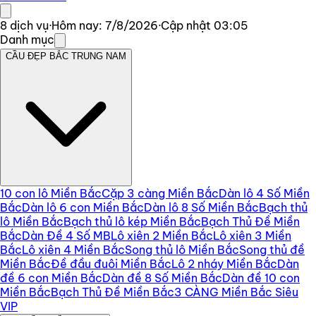
8 dịch vụ
·
Hôm nay: 7/8/2026
·
Cập nhật 03:05
Danh mục
CẦU ĐẸP BẮC TRUNG NAM
10 con lô Miền Bắc
Cặp 3 càng Miền Bắc
Dàn lô 4 Số Miền
Bắc
Dàn lô 6 con Miền Bắc
Dàn lô 8 Số Miền Bắc
Bạch thủ
lô Miền Bắc
Bạch thủ lô kép Miền Bắc
Bạch Thủ Đề Miền
Bắc
Dàn Đề 4 Số MB
Lô xiên 2 Miền Bắc
Lô xiên 3 Miền
Bắc
Lô xiên 4 Miền Bắc
Song thủ lô Miền Bắc
Song thủ đề
Miền Bắc
Đề đầu đuôi Miền Bắc
Lô 2 nháy Miền Bắc
Dàn
đề 6 con Miền Bắc
Dàn đề 8 Số Miền Bắc
Dàn đề 10 con
Miền Bắc
Bạch Thủ Đề Miền Bắc
3 CÀNG Miền Bắc Siêu
VIP