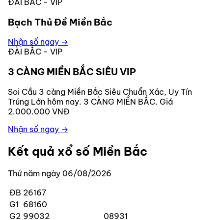
ĐÀI BẮC - VIP
Bạch Thủ Đề Miền Bắc
Nhận số ngay →
ĐÀI BẮC - VIP
3 CÀNG MIỀN BẮC SIÊU VIP
Soi Cầu 3 càng Miền Bắc Siêu Chuẩn Xác, Uy Tín
Trúng Lớn hôm nay. 3 CÀNG MIỀN BẮC. Giá
2.000.000 VNĐ
Nhận số ngay →
Kết quả xổ số Miền Bắc
Thứ năm ngày 06/08/2026
ĐB
26167
G1
68160
G2
99032
08931