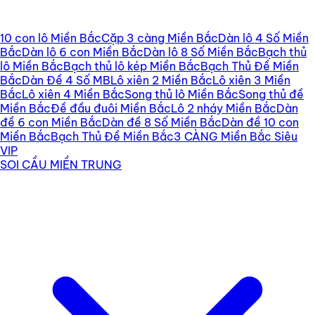
10 con lô Miền Bắc
Cặp 3 càng Miền Bắc
Dàn lô 4 Số Miền
Bắc
Dàn lô 6 con Miền Bắc
Dàn lô 8 Số Miền Bắc
Bạch thủ
lô Miền Bắc
Bạch thủ lô kép Miền Bắc
Bạch Thủ Đề Miền
Bắc
Dàn Đề 4 Số MB
Lô xiên 2 Miền Bắc
Lô xiên 3 Miền
Bắc
Lô xiên 4 Miền Bắc
Song thủ lô Miền Bắc
Song thủ đề
Miền Bắc
Đề đầu đuôi Miền Bắc
Lô 2 nháy Miền Bắc
Dàn
đề 6 con Miền Bắc
Dàn đề 8 Số Miền Bắc
Dàn đề 10 con
Miền Bắc
Bạch Thủ Đề Miền Bắc
3 CÀNG Miền Bắc Siêu
VIP
SOI CẦU MIỀN TRUNG