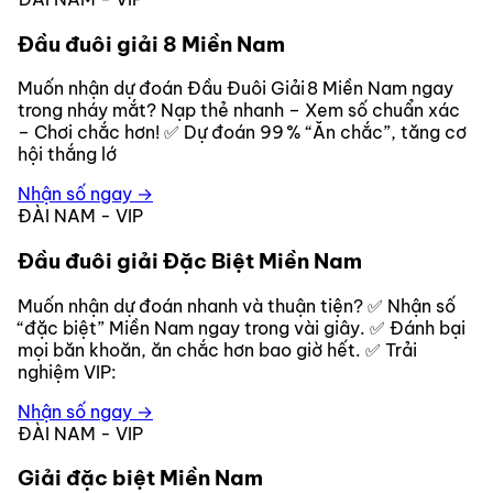
Đầu đuôi giải 8 Miền Nam
Muốn nhận dự đoán Đầu Đuôi Giải 8 Miền Nam ngay
trong nháy mắt? Nạp thẻ nhanh – Xem số chuẩn xác
– Chơi chắc hơn! ✅ Dự đoán 99 % “Ăn chắc”, tăng cơ
hội thắng lớ
Nhận số ngay →
ĐÀI NAM - VIP
Đầu đuôi giải Đặc Biệt Miền Nam
Muốn nhận dự đoán nhanh và thuận tiện? ✅ Nhận số
“đặc biệt” Miền Nam ngay trong vài giây. ✅ Đánh bại
mọi băn khoăn, ăn chắc hơn bao giờ hết. ✅ Trải
nghiệm VIP:
Nhận số ngay →
ĐÀI NAM - VIP
Giải đặc biệt Miền Nam