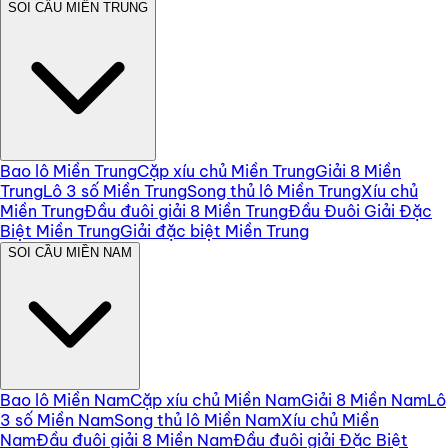
SOI CẦU MIỀN TRUNG
Bao lô Miền Trung
Cặp xíu chủ Miền Trung
Giải 8 Miền
Trung
Lô 3 số Miền Trung
Song thủ lô Miền Trung
Xíu chủ
Miền Trung
Đầu đuôi giải 8 Miền Trung
Đầu Đuôi Giải Đặc
Biệt Miền Trung
Giải đặc biệt Miền Trung
SOI CẦU MIỀN NAM
Bao lô Miền Nam
Cặp xíu chủ Miền Nam
Giải 8 Miền Nam
Lô
3 số Miền Nam
Song thủ lô Miền Nam
Xíu chủ Miền
Nam
Đầu đuôi giải 8 Miền Nam
Đầu đuôi giải Đặc Biệt