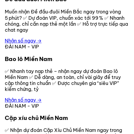
Muốn nhận Đề đầu‑đuôi Miền Bắc ngay trong vòng
5 phút? ✅ Dự đoán VIP, chuẩn xác tới 99 % ✅ Nhanh
chóng, chỉ cần nạp thẻ một lần ✅ Hỗ trợ trực tiếp qua
chat ngay
Nhận số ngay →
ĐÀI NAM - VIP
Bao lô Miền Nam
✅ Nhanh tay nạp thẻ – nhận ngay dự đoán Bao lô
Miền Nam ✅ Dễ dàng, an toàn, chỉ vài giây để truy
cập thông tin chuẩn ✅ Được chuyên gia “siêu VIP”
kiểm chứng, tỷ
Nhận số ngay →
ĐÀI NAM - VIP
Cặp xíu chủ Miền Nam
✅ Nhận dự đoán Cặp Xíu Chủ Miền Nam ngay trong