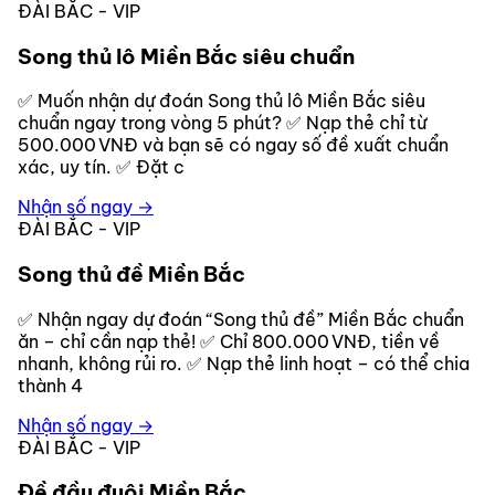
ĐÀI BẮC - VIP
Song thủ lô Miền Bắc siêu chuẩn
✅ Muốn nhận dự đoán Song thủ lô Miền Bắc siêu
chuẩn ngay trong vòng 5 phút? ✅ Nạp thẻ chỉ từ
500.000 VNĐ và bạn sẽ có ngay số đề xuất chuẩn
xác, uy tín. ✅ Đặt c
Nhận số ngay →
ĐÀI BẮC - VIP
Song thủ đề Miền Bắc
✅ Nhận ngay dự đoán “Song thủ đề” Miền Bắc chuẩn
ăn – chỉ cần nạp thẻ! ✅ Chỉ 800.000 VNĐ, tiền về
nhanh, không rủi ro. ✅ Nạp thẻ linh hoạt – có thể chia
thành 4
Nhận số ngay →
ĐÀI BẮC - VIP
Đề đầu đuôi Miền Bắc