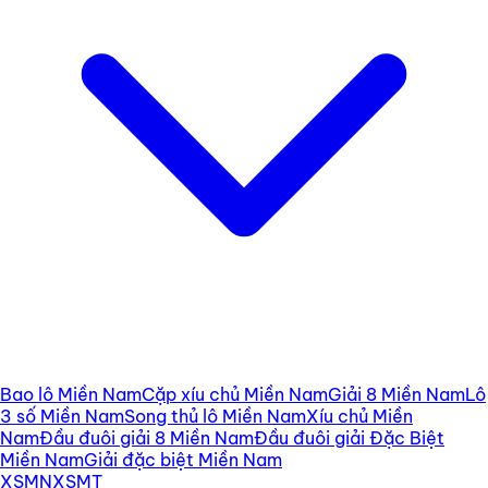
Bao lô Miền Nam
Cặp xíu chủ Miền Nam
Giải 8 Miền Nam
Lô
3 số Miền Nam
Song thủ lô Miền Nam
Xíu chủ Miền
Nam
Đầu đuôi giải 8 Miền Nam
Đầu đuôi giải Đặc Biệt
Miền Nam
Giải đặc biệt Miền Nam
XSMN
XSMT