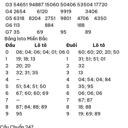
G3
54651
94887
15060
50406
53504
17720
G4
2654
6120
9919
3406
G5
6318
8204
2751
9801
4706
4350
G6
113
884
188
G7
35
69
95
89
Bảng loto Miền Bắc
Đầu
Lô tô
Đuôi
Lô tô
0
06; 04; 06; 04; 01; 06
0
60; 60; 20; 20; 50
1
19; 18; 13
1
31; 51; 51; 01
2
20; 20
2
32
3
32; 31; 35
3
13
4
—
4
04; 54; 04; 84
5
51; 54; 51; 50
5
35; 95
6
67; 60; 60; 69
6
06; 06; 06
7
—
7
67; 87
8
87; 84; 88; 89
8
18; 88
9
95
9
19; 69; 89
Cầu Chuẩn 247