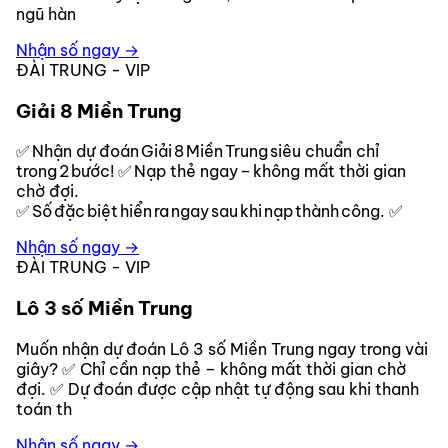
ngũ hàn
Nhận số ngay →
ĐÀI TRUNG - VIP
Giải 8 Miền Trung
✅ Nhận dự đoán Giải 8 Miền Trung siêu chuẩn chỉ
trong 2 bước! ✅ Nạp thẻ ngay – không mất thời gian
chờ đợi.
✅ Số đặc biệt hiển ra ngay sau khi nạp thành công. ✅
Nhận số ngay →
ĐÀI TRUNG - VIP
Lô 3 số Miền Trung
Muốn nhận dự đoán Lô 3 số Miền Trung ngay trong vài
giây? ✅ Chỉ cần nạp thẻ – không mất thời gian chờ
đợi. ✅ Dự đoán được cập nhật tự động sau khi thanh
toán th
Nhận số ngay →