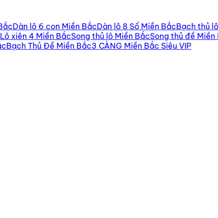
 Bắc
Dàn lô 6 con Miền Bắc
Dàn lô 8 Số Miền Bắc
Bạch thủ l
Lô xiên 4 Miền Bắc
Song thủ lô Miền Bắc
Song thủ đề Miền
ắc
Bạch Thủ Đề Miền Bắc
3 CÀNG Miền Bắc Siêu VIP