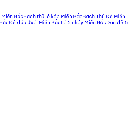
ô Miền Bắc
Bạch thủ lô kép Miền Bắc
Bạch Thủ Đề Miền
 Bắc
Đề đầu đuôi Miền Bắc
Lô 2 nháy Miền Bắc
Dàn đề 6