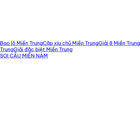
Bao lô Miền Trung
Cặp xíu chủ Miền Trung
Giải 8 Miền Trung
Trung
Giải đặc biệt Miền Trung
SOI CẦU MIỀN NAM