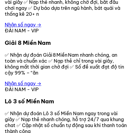
vài giây ✅ Nạp thẻ nhanh, không chờ đợi, bắt đầu
chơi ngay ✅ Dự báo dựa trên ngũ hành, bát quái và
thống kê 20+ n
Nhận số ngay →
ĐÀI NAM - VIP
Giải 8 Miền Nam
✅ Nhận dự đoán Giải 8 Miền Nam nhanh chóng, an
toàn và chuẩn xác ✅ Nạp thẻ chỉ trong vài giây,
không mất thời gian chờ đợi ✅ Số đề xuất đạt độ tin
cậy 99% – “ăn
Nhận số ngay →
ĐÀI NAM - VIP
Lô 3 số Miền Nam
✅ Nhận dự đoán Lô 3 số Miền Nam ngay trong vài
giây ✅ Nạp thẻ nhanh chóng, hỗ trợ 24/7 qua khung
chat ✅ Cập nhật số chuẩn tự động sau khi thanh toán
thành công