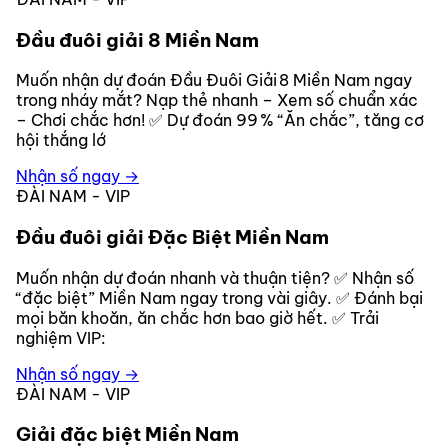
Đầu đuôi giải 8 Miền Nam
Muốn nhận dự đoán Đầu Đuôi Giải 8 Miền Nam ngay
trong nháy mắt? Nạp thẻ nhanh – Xem số chuẩn xác
– Chơi chắc hơn! ✅ Dự đoán 99 % “Ăn chắc”, tăng cơ
hội thắng lớ
Nhận số ngay →
ĐÀI NAM - VIP
Đầu đuôi giải Đặc Biệt Miền Nam
Muốn nhận dự đoán nhanh và thuận tiện? ✅ Nhận số
“đặc biệt” Miền Nam ngay trong vài giây. ✅ Đánh bại
mọi băn khoăn, ăn chắc hơn bao giờ hết. ✅ Trải
nghiệm VIP:
Nhận số ngay →
ĐÀI NAM - VIP
Giải đặc biệt Miền Nam