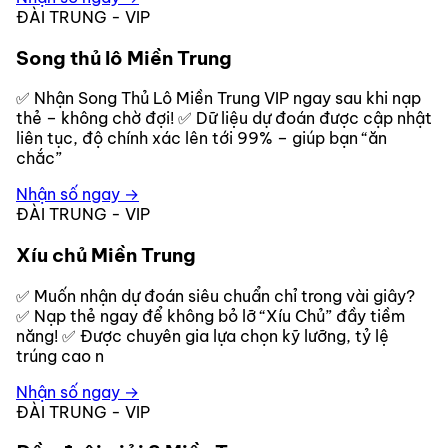
ĐÀI TRUNG - VIP
Song thủ lô Miền Trung
✅ Nhận Song Thủ Lô Miền Trung VIP ngay sau khi nạp
thẻ – không chờ đợi! ✅ Dữ liệu dự đoán được cập nhật
liên tục, độ chính xác lên tới 99% – giúp bạn “ăn
chắc”
Nhận số ngay →
ĐÀI TRUNG - VIP
Xíu chủ Miền Trung
✅ Muốn nhận dự đoán siêu chuẩn chỉ trong vài giây?
✅ Nạp thẻ ngay để không bỏ lỡ “Xíu Chủ” đầy tiềm
năng! ✅ Được chuyên gia lựa chọn kỹ lưỡng, tỷ lệ
trúng cao n
Nhận số ngay →
ĐÀI TRUNG - VIP