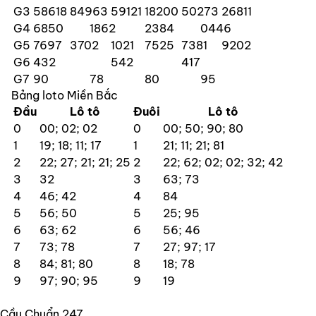
G3
58618
84963
59121
18200
50273
26811
G4
6850
1862
2384
0446
G5
7697
3702
1021
7525
7381
9202
G6
432
542
417
G7
90
78
80
95
Bảng loto Miền Bắc
Đầu
Lô tô
Đuôi
Lô tô
0
00; 02; 02
0
00; 50; 90; 80
1
19; 18; 11; 17
1
21; 11; 21; 81
2
22; 27; 21; 21; 25
2
22; 62; 02; 02; 32; 42
3
32
3
63; 73
4
46; 42
4
84
5
56; 50
5
25; 95
6
63; 62
6
56; 46
7
73; 78
7
27; 97; 17
8
84; 81; 80
8
18; 78
9
97; 90; 95
9
19
Cầu Chuẩn 247