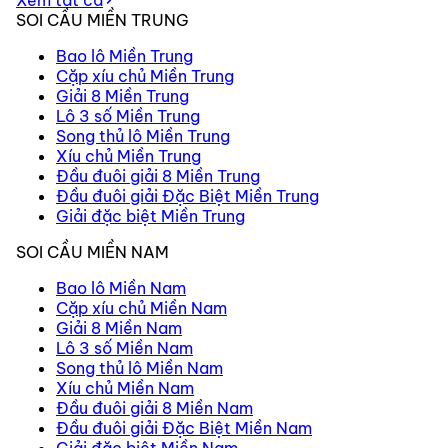
Xem tất cả
SOI CẦU MIỀN TRUNG
Bao lô Miền Trung
Cặp xíu chủ Miền Trung
Giải 8 Miền Trung
Lô 3 số Miền Trung
Song thủ lô Miền Trung
Xíu chủ Miền Trung
Đầu đuôi giải 8 Miền Trung
Đầu đuôi giải Đặc Biệt Miền Trung
Giải đặc biệt Miền Trung
SOI CẦU MIỀN NAM
Bao lô Miền Nam
Cặp xíu chủ Miền Nam
Giải 8 Miền Nam
Lô 3 số Miền Nam
Song thủ lô Miền Nam
Xíu chủ Miền Nam
Đầu đuôi giải 8 Miền Nam
Đầu đuôi giải Đặc Biệt Miền Nam