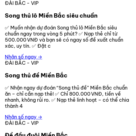
ĐÀI BẮC - VIP
Song thủ lô Miền Bắc siêu chuẩn
✅ Muốn nhận dự đoán Song thủ lô Miền Bắc siêu
chuẩn ngay trong vòng 5 phút? ✅ Nạp thẻ chỉ từ
500.000 VNĐ và bạn sẽ có ngay số đề xuất chuẩn
xác, uy tín. ✅ Đặt c
Nhận số ngay →
ĐÀI BẮC - VIP
Song thủ đề Miền Bắc
✅ Nhận ngay dự đoán “Song thủ đề” Miền Bắc chuẩn
ăn – chỉ cần nạp thẻ! ✅ Chỉ 800.000 VNĐ, tiền về
nhanh, không rủi ro. ✅ Nạp thẻ linh hoạt – có thể chia
thành 4
Nhận số ngay →
ĐÀI BẮC - VIP
Đề đầu đuôi Miền Bắc