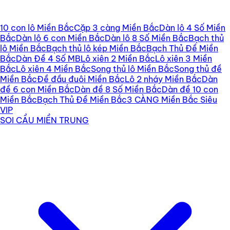
10 con lô Miền Bắc
Cặp 3 càng Miền Bắc
Dàn lô 4 Số Miền
Bắc
Dàn lô 6 con Miền Bắc
Dàn lô 8 Số Miền Bắc
Bạch thủ
lô Miền Bắc
Bạch thủ lô kép Miền Bắc
Bạch Thủ Đề Miền
Bắc
Dàn Đề 4 Số MB
Lô xiên 2 Miền Bắc
Lô xiên 3 Miền
Bắc
Lô xiên 4 Miền Bắc
Song thủ lô Miền Bắc
Song thủ đề
Miền Bắc
Đề đầu đuôi Miền Bắc
Lô 2 nháy Miền Bắc
Dàn
đề 6 con Miền Bắc
Dàn đề 8 Số Miền Bắc
Dàn đề 10 con
Miền Bắc
Bạch Thủ Đề Miền Bắc
3 CÀNG Miền Bắc Siêu
VIP
SOI CẦU MIỀN TRUNG