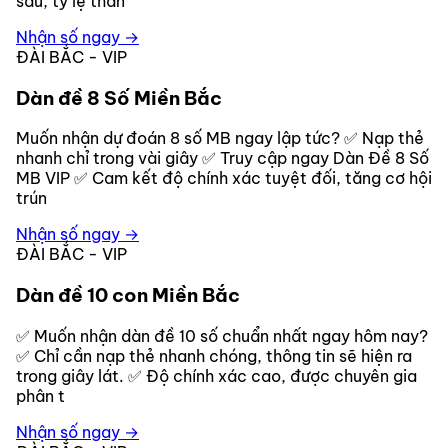
sâu, tỷ lệ thắn
Nhận số ngay →
ĐÀI BẮC - VIP
Dàn đề 8 Số Miền Bắc
Muốn nhận dự đoán 8 số MB ngay lập tức? ✅ Nạp thẻ
nhanh chỉ trong vài giây ✅ Truy cập ngay Dàn Đề 8 Số
MB VIP ✅ Cam kết độ chính xác tuyệt đối, tăng cơ hội
trún
Nhận số ngay →
ĐÀI BẮC - VIP
Dàn đề 10 con Miền Bắc
✅ Muốn nhận dàn đề 10 số chuẩn nhất ngay hôm nay?
✅ Chỉ cần nạp thẻ nhanh chóng, thông tin sẽ hiện ra
trong giây lát. ✅ Độ chính xác cao, được chuyên gia
phân t
Nhận số ngay →