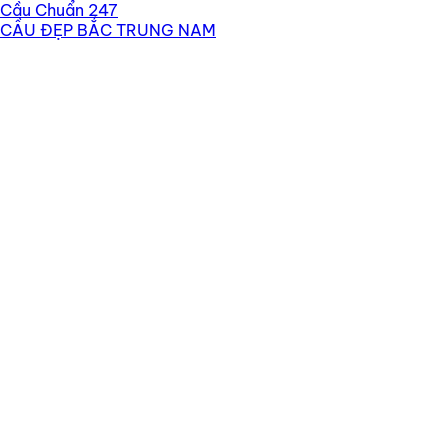
Cầu Chuẩn 247
CẦU ĐẸP BẮC TRUNG NAM