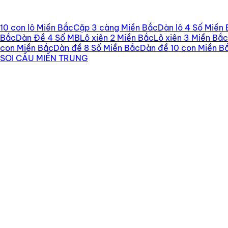
10 con lô Miền Bắc
Cặp 3 càng Miền Bắc
Dàn lô 4 Số Miền
Bắc
Dàn Đề 4 Số MB
Lô xiên 2 Miền Bắc
Lô xiên 3 Miền Bắc
con Miền Bắc
Dàn đề 8 Số Miền Bắc
Dàn đề 10 con Miền B
SOI CẦU MIỀN TRUNG