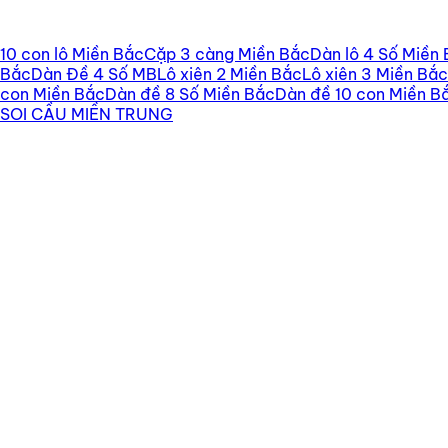
10 con lô Miền Bắc
Cặp 3 càng Miền Bắc
Dàn lô 4 Số Miền
Bắc
Dàn Đề 4 Số MB
Lô xiên 2 Miền Bắc
Lô xiên 3 Miền Bắc
con Miền Bắc
Dàn đề 8 Số Miền Bắc
Dàn đề 10 con Miền B
SOI CẦU MIỀN TRUNG