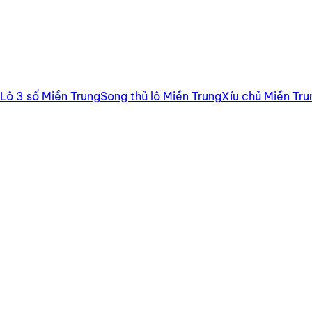
Lô 3 số Miền Trung
Song thủ lô Miền Trung
Xíu chủ Miền Tru