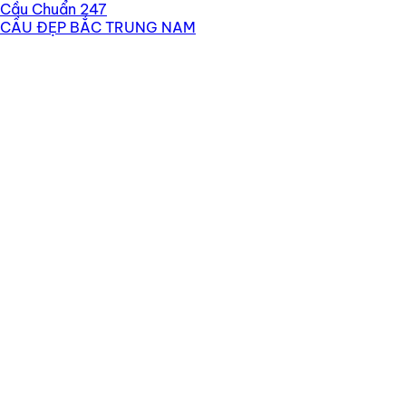
Cầu Chuẩn 247
CẦU ĐẸP BẮC TRUNG NAM