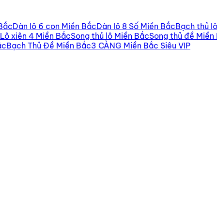
 Bắc
Dàn lô 6 con Miền Bắc
Dàn lô 8 Số Miền Bắc
Bạch thủ l
Lô xiên 4 Miền Bắc
Song thủ lô Miền Bắc
Song thủ đề Miền
ắc
Bạch Thủ Đề Miền Bắc
3 CÀNG Miền Bắc Siêu VIP