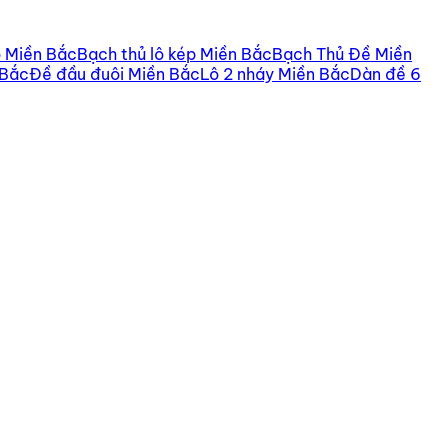
ô Miền Bắc
Bạch thủ lô kép Miền Bắc
Bạch Thủ Đề Miền
 Bắc
Đề đầu đuôi Miền Bắc
Lô 2 nháy Miền Bắc
Dàn đề 6