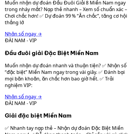
Muốn nhận dự đoán Đầu Đuôi Giải 8 Miền Nam ngay
trong nháy mắt? Nạp thẻ nhanh – Xem số chuẩn xác –
Chơi chắc hơn! ✅ Dự đoán 99 % “Ăn chắc”, tăng cơ hội
thắng lớ
Nhận số ngay →
ĐÀI NAM - VIP
Đầu đuôi giải Đặc Biệt Miền Nam
Muốn nhận dự đoán nhanh và thuận tiện? ✅ Nhận số
“đặc biệt” Miền Nam ngay trong vài giây. ✅ Đánh bại
mọi băn khoăn, ăn chắc hơn bao giờ hết. ✅ Trải
nghiệm VIP:
Nhận số ngay →
ĐÀI NAM - VIP
Giải đặc biệt Miền Nam
✅ Nhanh tay nạp thẻ – Nhận dự đoán Đặc Biệt Miền