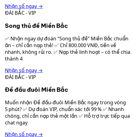
Nhận số ngay →
ĐÀI BẮC - VIP
Song thủ đề Miền Bắc
✅ Nhận ngay dự đoán “Song thủ đề” Miền Bắc chuẩn
ăn – chỉ cần nạp thẻ! ✅ Chỉ 800.000 VNĐ, tiền về
nhanh, không rủi ro. ✅ Nạp thẻ linh hoạt – có thể chia
thành 4
Nhận số ngay →
ĐÀI BẮC - VIP
Đề đầu đuôi Miền Bắc
Muốn nhận Đề đầu‑đuôi Miền Bắc ngay trong vòng
5 phút? ✅ Dự đoán VIP, chuẩn xác tới 99 % ✅ Nhanh
chóng, chỉ cần nạp thẻ một lần ✅ Hỗ trợ trực tiếp qua
chat ngay
Nhận số ngay →