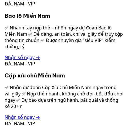
ĐÀI NAM - VIP
Bao lô Miền Nam
✅ Nhanh tay nạp thẻ – nhận ngay dự đoán Bao lô
Miền Nam ✅ Dễ dàng, an toàn, chỉ vài giây để truy cập
thông tin chuẩn ✅ Được chuyên gia “siêu VIP” kiểm
chứng, tỷ
Nhận số ngay →
ĐÀI NAM - VIP
Cặp xíu chủ Miền Nam
✅ Nhận dự đoán Cặp Xíu Chủ Miền Nam ngay trong
vài giây ✅ Nạp thẻ nhanh, không chờ đợi, bắt đầu chơi
ngay ✅ Dự báo dựa trên ngũ hành, bát quái và thống
kê 20+ n
Nhận số ngay →
ĐÀI NAM - VIP