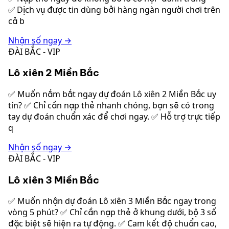
✅ Dịch vụ được tin dùng bởi hàng ngàn người chơi trên
cả b
Nhận số ngay →
ĐÀI BẮC - VIP
Lô xiên 2 Miền Bắc
✅ Muốn nắm bắt ngay dự đoán Lô xiên 2 Miền Bắc uy
tín? ✅ Chỉ cần nạp thẻ nhanh chóng, bạn sẽ có trong
tay dự đoán chuẩn xác để chơi ngay. ✅ Hỗ trợ trực tiếp
q
Nhận số ngay →
ĐÀI BẮC - VIP
Lô xiên 3 Miền Bắc
✅ Muốn nhận dự đoán Lô xiên 3 Miền Bắc ngay trong
vòng 5 phút? ✅ Chỉ cần nạp thẻ ở khung dưới, bộ 3 số
đặc biệt sẽ hiện ra tự động. ✅ Cam kết độ chuẩn cao,