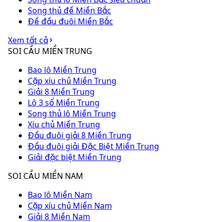
Song thủ đề Miền Bắc
Đề đầu đuôi Miền Bắc
Xem tất cả
SOI CẦU MIỀN TRUNG
Bao lô Miền Trung
Cặp xíu chủ Miền Trung
Giải 8 Miền Trung
Lô 3 số Miền Trung
Song thủ lô Miền Trung
Xíu chủ Miền Trung
Đầu đuôi giải 8 Miền Trung
Đầu đuôi giải Đặc Biệt Miền Trung
Giải đặc biệt Miền Trung
SOI CẦU MIỀN NAM
Bao lô Miền Nam
Cặp xíu chủ Miền Nam
Giải 8 Miền Nam