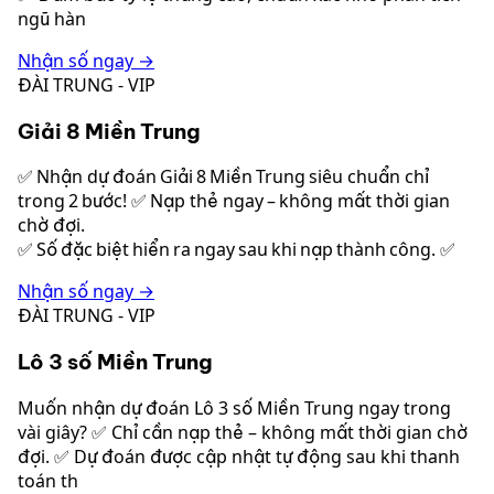
ngũ hàn
Nhận số ngay →
ĐÀI TRUNG - VIP
Giải 8 Miền Trung
✅ Nhận dự đoán Giải 8 Miền Trung siêu chuẩn chỉ
trong 2 bước! ✅ Nạp thẻ ngay – không mất thời gian
chờ đợi.
✅ Số đặc biệt hiển ra ngay sau khi nạp thành công. ✅
Nhận số ngay →
ĐÀI TRUNG - VIP
Lô 3 số Miền Trung
Muốn nhận dự đoán Lô 3 số Miền Trung ngay trong
vài giây? ✅ Chỉ cần nạp thẻ – không mất thời gian chờ
đợi. ✅ Dự đoán được cập nhật tự động sau khi thanh
toán th