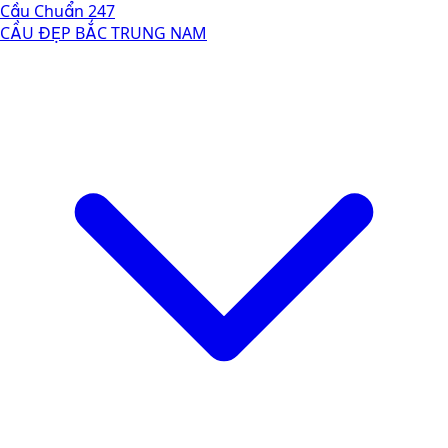
Cầu Chuẩn 247
CẦU ĐẸP BẮC TRUNG NAM