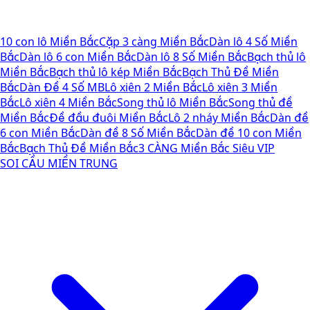
10 con lô Miền Bắc
Cặp 3 càng Miền Bắc
Dàn lô 4 Số Miền
Bắc
Dàn lô 6 con Miền Bắc
Dàn lô 8 Số Miền Bắc
Bạch thủ lô
Miền Bắc
Bạch thủ lô kép Miền Bắc
Bạch Thủ Đề Miền
Bắc
Dàn Đề 4 Số MB
Lô xiên 2 Miền Bắc
Lô xiên 3 Miền
Bắc
Lô xiên 4 Miền Bắc
Song thủ lô Miền Bắc
Song thủ đề
Miền Bắc
Đề đầu đuôi Miền Bắc
Lô 2 nháy Miền Bắc
Dàn đề
6 con Miền Bắc
Dàn đề 8 Số Miền Bắc
Dàn đề 10 con Miền
Bắc
Bạch Thủ Đề Miền Bắc
3 CÀNG Miền Bắc Siêu VIP
SOI CẦU MIỀN TRUNG