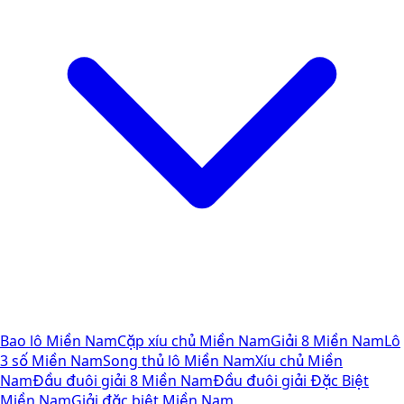
Bao lô Miền Nam
Cặp xíu chủ Miền Nam
Giải 8 Miền Nam
Lô
3 số Miền Nam
Song thủ lô Miền Nam
Xíu chủ Miền
Nam
Đầu đuôi giải 8 Miền Nam
Đầu đuôi giải Đặc Biệt
Miền Nam
Giải đặc biệt Miền Nam