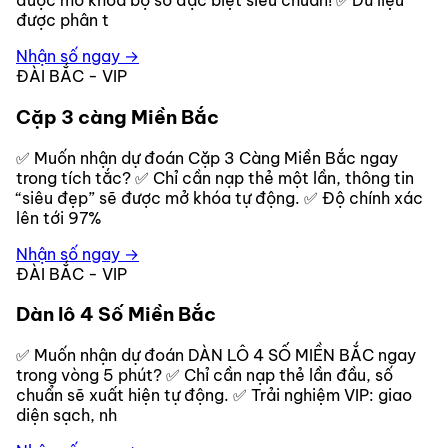
được mở khoá bộ số đặc biệt siêu chuẩn! ✅ Dữ liệu
được phân t
Nhận số ngay →
ĐÀI BẮC - VIP
Cặp 3 càng Miền Bắc
✅ Muốn nhận dự đoán Cặp 3 Càng Miền Bắc ngay
trong tích tắc? ✅ Chỉ cần nạp thẻ một lần, thông tin
“siêu đẹp” sẽ được mở khóa tự động. ✅ Độ chính xác
lên tới 97%
Nhận số ngay →
ĐÀI BẮC - VIP
Dàn lô 4 Số Miền Bắc
✅ Muốn nhận dự đoán DÀN LÔ 4 SỐ MIỀN BẮC ngay
trong vòng 5 phút? ✅ Chỉ cần nạp thẻ lần đầu, số
chuẩn sẽ xuất hiện tự động. ✅ Trải nghiệm VIP: giao
diện sạch, nh