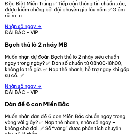
Đặc Biệt Miền Trung ✅ Tiếp cận thông tin chuẩn xác,
được kiểm chứng bởi đội chuyên gia lâu năm ✅ Giảm
rủi ro, c
Nhận số ngay →
ĐÀI BẮC - VIP
Bạch thủ lô 2 nháy MB
Muốn nhận dự đoán Bạch thủ lô 2 nháy siêu chuẩn
ngay trong ngày? ✅ Đón số chuẩn từ 08h00‑18h00,
không lo trễ giờ. ✅ Nạp thẻ nhanh, hỗ trợ ngay khi gặp
sự cố. ✅
Nhận số ngay →
ĐÀI BẮC - VIP
Dàn đề 6 con Miền Bắc
Muốn nhận dàn đề 6 con Miền Bắc chuẩn ngay trong
vòng vài giây? ✅ Nạp thẻ nhanh, nhận số ngay –
không chờ đợi! ✅ Số “vàng” được phân tích chuyên