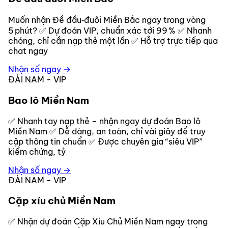
Muốn nhận Đề đầu‑đuôi Miền Bắc ngay trong vòng
5 phút? ✅ Dự đoán VIP, chuẩn xác tới 99 % ✅ Nhanh
chóng, chỉ cần nạp thẻ một lần ✅ Hỗ trợ trực tiếp qua
chat ngay
Nhận số ngay →
ĐÀI NAM - VIP
Bao lô Miền Nam
✅ Nhanh tay nạp thẻ – nhận ngay dự đoán Bao lô
Miền Nam ✅ Dễ dàng, an toàn, chỉ vài giây để truy
cập thông tin chuẩn ✅ Được chuyên gia “siêu VIP”
kiểm chứng, tỷ
Nhận số ngay →
ĐÀI NAM - VIP
Cặp xíu chủ Miền Nam
✅ Nhận dự đoán Cặp Xíu Chủ Miền Nam ngay trong