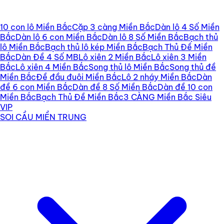
10 con lô Miền Bắc
Cặp 3 càng Miền Bắc
Dàn lô 4 Số Miền
Bắc
Dàn lô 6 con Miền Bắc
Dàn lô 8 Số Miền Bắc
Bạch thủ
lô Miền Bắc
Bạch thủ lô kép Miền Bắc
Bạch Thủ Đề Miền
Bắc
Dàn Đề 4 Số MB
Lô xiên 2 Miền Bắc
Lô xiên 3 Miền
Bắc
Lô xiên 4 Miền Bắc
Song thủ lô Miền Bắc
Song thủ đề
Miền Bắc
Đề đầu đuôi Miền Bắc
Lô 2 nháy Miền Bắc
Dàn
đề 6 con Miền Bắc
Dàn đề 8 Số Miền Bắc
Dàn đề 10 con
Miền Bắc
Bạch Thủ Đề Miền Bắc
3 CÀNG Miền Bắc Siêu
VIP
SOI CẦU MIỀN TRUNG