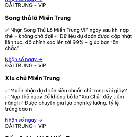
ĐÀI TRUNG - VIP
Song thủ lô Miền Trung
✅ Nhận Song Thủ Lô Miền Trung VIP ngay sau khi nạp
thẻ – không chờ đợi! ✅ Dữ liệu dự đoán được cập nhật
liên tục, độ chính xác lên tới 99% – giúp bạn “ăn
chắc”
Nhận số ngay →
ĐÀI TRUNG - VIP
Xíu chủ Miền Trung
✅ Muốn nhận dự đoán siêu chuẩn chỉ trong vài giây?
✅ Nạp thẻ ngay để không bỏ lỡ “Xíu Chủ” đầy tiềm
năng! ✅ Được chuyên gia lựa chọn kỹ lưỡng, tỷ lệ
trúng cao n
Nhận số ngay →
ĐÀI TRUNG - VIP