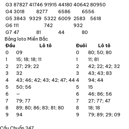
G3
87827
41746
91915
44180
40642
80950
G4
3018
8277
6586
6556
G5
3843
9329
5322
6009
2583
5618
G6
111
742
932
G7
47
81
44
80
Bảng loto Miền Bắc
Đầu
Lô tô
Đuôi
Lô tô
0
09
0
80; 50; 80
1
15; 18; 18; 11
1
11; 81
2
27; 29; 22
2
42; 22; 42; 32
3
32
3
43; 43; 83
4
43; 46; 42; 43; 42; 47; 44
4
94; 44
5
50; 56
5
15
6
—
6
46; 86; 56
7
79; 77
7
27; 77; 47
8
89; 80; 86; 83; 81; 80
8
18; 18
9
94
9
79; 89; 29; 09
Cầu Chuẩn 247