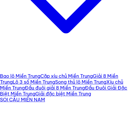
Bao lô Miền Trung
Cặp xíu chủ Miền Trung
Giải 8 Miền
Trung
Lô 3 số Miền Trung
Song thủ lô Miền Trung
Xíu chủ
Miền Trung
Đầu đuôi giải 8 Miền Trung
Đầu Đuôi Giải Đặc
Biệt Miền Trung
Giải đặc biệt Miền Trung
SOI CẦU MIỀN NAM