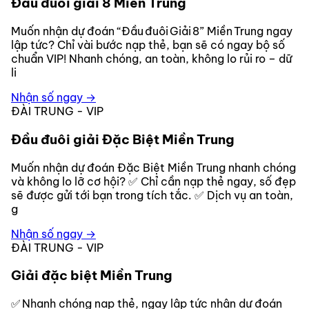
Đầu đuôi giải 8 Miền Trung
Muốn nhận dự đoán “Đầu đuôi Giải 8” Miền Trung ngay
lập tức? Chỉ vài bước nạp thẻ, bạn sẽ có ngay bộ số
chuẩn VIP! Nhanh chóng, an toàn, không lo rủi ro – dữ
li
Nhận số ngay →
ĐÀI TRUNG - VIP
Đầu đuôi giải Đặc Biệt Miền Trung
Muốn nhận dự đoán Đặc Biệt Miền Trung nhanh chóng
và không lo lỡ cơ hội? ✅ Chỉ cần nạp thẻ ngay, số đẹp
sẽ được gửi tới bạn trong tích tắc. ✅ Dịch vụ an toàn,
g
Nhận số ngay →
ĐÀI TRUNG - VIP
Giải đặc biệt Miền Trung
✅ Nhanh chóng nạp thẻ, ngay lập tức nhận dự đoán