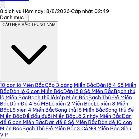
8 dịch vụ
·
Hôm nay: 8/8/2026
·
Cập nhật 02:49
Danh mục
CẦU ĐẸP BẮC TRUNG NAM
10 con lô Miền Bắc
Cặp 3 càng Miền Bắc
Dàn lô 4 Số Miền
Bắc
Dàn lô 6 con Miền Bắc
Dàn lô 8 Số Miền Bắc
Bạch thủ
lô Miền Bắc
Bạch thủ lô kép Miền Bắc
Bạch Thủ Đề Miền
Bắc
Dàn Đề 4 Số MB
Lô xiên 2 Miền Bắc
Lô xiên 3 Miền
Bắc
Lô xiên 4 Miền Bắc
Song thủ lô Miền Bắc
Song thủ đề
Miền Bắc
Đề đầu đuôi Miền Bắc
Lô 2 nháy Miền Bắc
Dàn
đề 6 con Miền Bắc
Dàn đề 8 Số Miền Bắc
Dàn đề 10 con
Miền Bắc
Bạch Thủ Đề Miền Bắc
3 CÀNG Miền Bắc Siêu
VIP