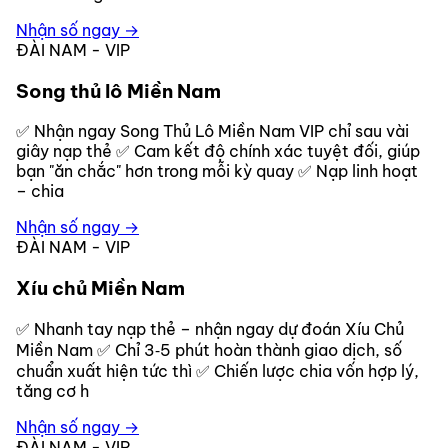
Nhận số ngay →
ĐÀI NAM - VIP
Song thủ lô Miền Nam
✅ Nhận ngay Song Thủ Lô Miền Nam VIP chỉ sau vài
giây nạp thẻ ✅ Cam kết độ chính xác tuyệt đối, giúp
bạn "ăn chắc" hơn trong mỗi kỳ quay ✅ Nạp linh hoạt
– chia
Nhận số ngay →
ĐÀI NAM - VIP
Xíu chủ Miền Nam
✅ Nhanh tay nạp thẻ – nhận ngay dự đoán Xíu Chủ
Miền Nam ✅ Chỉ 3‑5 phút hoàn thành giao dịch, số
chuẩn xuất hiện tức thì ✅ Chiến lược chia vốn hợp lý,
tăng cơ h
Nhận số ngay →
ĐÀI NAM - VIP