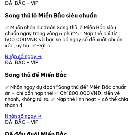
ĐÀI BẮC - VIP
Song thủ lô Miền Bắc siêu chuẩn
✅ Muốn nhận dự đoán Song thủ lô Miền Bắc siêu
chuẩn ngay trong vòng 5 phút? ✅ Nạp thẻ chỉ từ
500.000 VNĐ và bạn sẽ có ngay số đề xuất chuẩn
xác, uy tín. ✅ Đặt c
Nhận số ngay →
ĐÀI BẮC - VIP
Song thủ đề Miền Bắc
✅ Nhận ngay dự đoán “Song thủ đề” Miền Bắc chuẩn
ăn – chỉ cần nạp thẻ! ✅ Chỉ 800.000 VNĐ, tiền về
nhanh, không rủi ro. ✅ Nạp thẻ linh hoạt – có thể chia
thành 4
Nhận số ngay →
ĐÀI BẮC - VIP
Đề đầu đuôi Miền Bắc