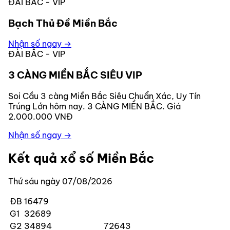
ĐÀI BẮC - VIP
Bạch Thủ Đề Miền Bắc
Nhận số ngay →
ĐÀI BẮC - VIP
3 CÀNG MIỀN BẮC SIÊU VIP
Soi Cầu 3 càng Miền Bắc Siêu Chuẩn Xác, Uy Tín
Trúng Lớn hôm nay. 3 CÀNG MIỀN BẮC. Giá
2.000.000 VNĐ
Nhận số ngay →
Kết quả xổ số Miền Bắc
Thứ sáu ngày 07/08/2026
ĐB
16479
G1
32689
G2
34894
72643