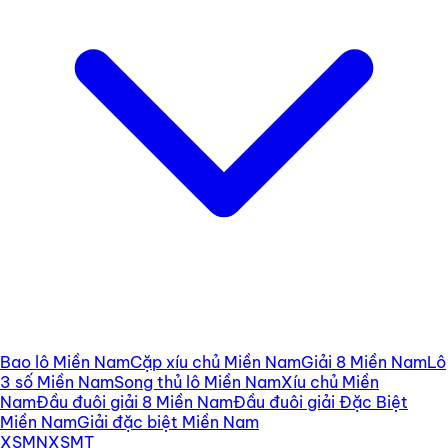
Bao lô Miền Nam
Cặp xíu chủ Miền Nam
Giải 8 Miền Nam
Lô
3 số Miền Nam
Song thủ lô Miền Nam
Xíu chủ Miền
Nam
Đầu đuôi giải 8 Miền Nam
Đầu đuôi giải Đặc Biệt
Miền Nam
Giải đặc biệt Miền Nam
XSMN
XSMT