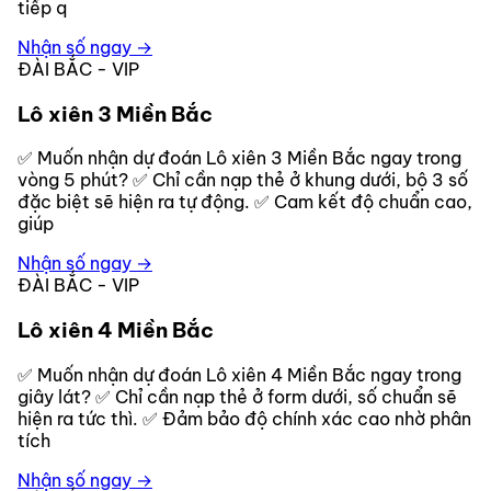
tiếp q
Nhận số ngay →
ĐÀI BẮC - VIP
Lô xiên 3 Miền Bắc
✅ Muốn nhận dự đoán Lô xiên 3 Miền Bắc ngay trong
vòng 5 phút? ✅ Chỉ cần nạp thẻ ở khung dưới, bộ 3 số
đặc biệt sẽ hiện ra tự động. ✅ Cam kết độ chuẩn cao,
giúp
Nhận số ngay →
ĐÀI BẮC - VIP
Lô xiên 4 Miền Bắc
✅ Muốn nhận dự đoán Lô xiên 4 Miền Bắc ngay trong
giây lát? ✅ Chỉ cần nạp thẻ ở form dưới, số chuẩn sẽ
hiện ra tức thì. ✅ Đảm bảo độ chính xác cao nhờ phân
tích
Nhận số ngay →