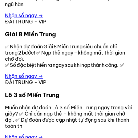
ngũ hàn
Nhận số ngay →
ĐÀI TRUNG - VIP
Giải 8 Miền Trung
✅ Nhận dự đoán Giải 8 Miền Trung siêu chuẩn chỉ
trong 2 bước! ✅ Nạp thẻ ngay – không mất thời gian
chờ đợi.
✅ Số đặc biệt hiển ra ngay sau khi nạp thành công. ✅
Nhận số ngay →
ĐÀI TRUNG - VIP
Lô 3 số Miền Trung
Muốn nhận dự đoán Lô 3 số Miền Trung ngay trong vài
giây? ✅ Chỉ cần nạp thẻ – không mất thời gian chờ
đợi. ✅ Dự đoán được cập nhật tự động sau khi thanh
toán th
Nhận số ngay →