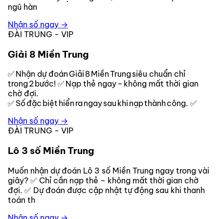
ngũ hàn
Nhận số ngay →
ĐÀI TRUNG - VIP
Giải 8 Miền Trung
✅ Nhận dự đoán Giải 8 Miền Trung siêu chuẩn chỉ
trong 2 bước! ✅ Nạp thẻ ngay – không mất thời gian
chờ đợi.
✅ Số đặc biệt hiển ra ngay sau khi nạp thành công. ✅
Nhận số ngay →
ĐÀI TRUNG - VIP
Lô 3 số Miền Trung
Muốn nhận dự đoán Lô 3 số Miền Trung ngay trong vài
giây? ✅ Chỉ cần nạp thẻ – không mất thời gian chờ
đợi. ✅ Dự đoán được cập nhật tự động sau khi thanh
toán th
Nhận số ngay →