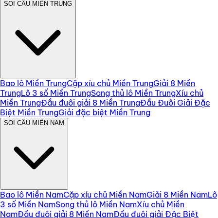
SOI CẦU MIỀN TRUNG
Bao lô Miền Trung
Cặp xíu chủ Miền Trung
Giải 8 Miền
Trung
Lô 3 số Miền Trung
Song thủ lô Miền Trung
Xíu chủ
Miền Trung
Đầu đuôi giải 8 Miền Trung
Đầu Đuôi Giải Đặc
Biệt Miền Trung
Giải đặc biệt Miền Trung
SOI CẦU MIỀN NAM
Bao lô Miền Nam
Cặp xíu chủ Miền Nam
Giải 8 Miền Nam
Lô
3 số Miền Nam
Song thủ lô Miền Nam
Xíu chủ Miền
Nam
Đầu đuôi giải 8 Miền Nam
Đầu đuôi giải Đặc Biệt