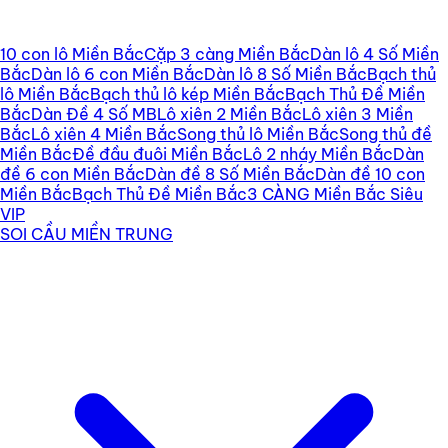
10 con lô Miền Bắc
Cặp 3 càng Miền Bắc
Dàn lô 4 Số Miền
Bắc
Dàn lô 6 con Miền Bắc
Dàn lô 8 Số Miền Bắc
Bạch thủ
lô Miền Bắc
Bạch thủ lô kép Miền Bắc
Bạch Thủ Đề Miền
Bắc
Dàn Đề 4 Số MB
Lô xiên 2 Miền Bắc
Lô xiên 3 Miền
Bắc
Lô xiên 4 Miền Bắc
Song thủ lô Miền Bắc
Song thủ đề
Miền Bắc
Đề đầu đuôi Miền Bắc
Lô 2 nháy Miền Bắc
Dàn
đề 6 con Miền Bắc
Dàn đề 8 Số Miền Bắc
Dàn đề 10 con
Miền Bắc
Bạch Thủ Đề Miền Bắc
3 CÀNG Miền Bắc Siêu
VIP
SOI CẦU MIỀN TRUNG