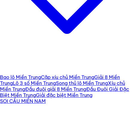
Bao lô Miền Trung
Cặp xíu chủ Miền Trung
Giải 8 Miền
Trung
Lô 3 số Miền Trung
Song thủ lô Miền Trung
Xíu chủ
Miền Trung
Đầu đuôi giải 8 Miền Trung
Đầu Đuôi Giải Đặc
Biệt Miền Trung
Giải đặc biệt Miền Trung
SOI CẦU MIỀN NAM