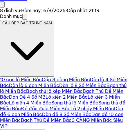
8 dịch vụ
·
Hôm nay: 6/8/2026
·
Cập nhật 21:19
Danh mục
CẦU ĐẸP BẮC TRUNG NAM
10 con lô Miền Bắc
Cặp 3 càng Miền Bắc
Dàn lô 4 Số Miền
Bắc
Dàn lô 6 con Miền Bắc
Dàn lô 8 Số Miền Bắc
Bạch thủ
lô Miền Bắc
Bạch thủ lô kép Miền Bắc
Bạch Thủ Đề Miền
Bắc
Dàn Đề 4 Số MB
Lô xiên 2 Miền Bắc
Lô xiên 3 Miền
Bắc
Lô xiên 4 Miền Bắc
Song thủ lô Miền Bắc
Song thủ đề
Miền Bắc
Đề đầu đuôi Miền Bắc
Lô 2 nháy Miền Bắc
Dàn
đề 6 con Miền Bắc
Dàn đề 8 Số Miền Bắc
Dàn đề 10 con
Miền Bắc
Bạch Thủ Đề Miền Bắc
3 CÀNG Miền Bắc Siêu
VIP