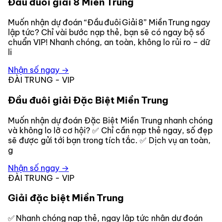
Đầu đuôi giải 8 Miền Trung
Muốn nhận dự đoán “Đầu đuôi Giải 8” Miền Trung ngay
lập tức? Chỉ vài bước nạp thẻ, bạn sẽ có ngay bộ số
chuẩn VIP! Nhanh chóng, an toàn, không lo rủi ro – dữ
li
Nhận số ngay →
ĐÀI TRUNG - VIP
Đầu đuôi giải Đặc Biệt Miền Trung
Muốn nhận dự đoán Đặc Biệt Miền Trung nhanh chóng
và không lo lỡ cơ hội? ✅ Chỉ cần nạp thẻ ngay, số đẹp
sẽ được gửi tới bạn trong tích tắc. ✅ Dịch vụ an toàn,
g
Nhận số ngay →
ĐÀI TRUNG - VIP
Giải đặc biệt Miền Trung
✅ Nhanh chóng nạp thẻ, ngay lập tức nhận dự đoán