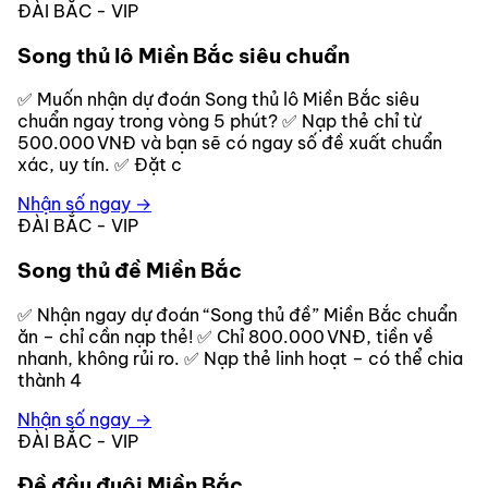
ĐÀI BẮC - VIP
Song thủ lô Miền Bắc siêu chuẩn
✅ Muốn nhận dự đoán Song thủ lô Miền Bắc siêu
chuẩn ngay trong vòng 5 phút? ✅ Nạp thẻ chỉ từ
500.000 VNĐ và bạn sẽ có ngay số đề xuất chuẩn
xác, uy tín. ✅ Đặt c
Nhận số ngay →
ĐÀI BẮC - VIP
Song thủ đề Miền Bắc
✅ Nhận ngay dự đoán “Song thủ đề” Miền Bắc chuẩn
ăn – chỉ cần nạp thẻ! ✅ Chỉ 800.000 VNĐ, tiền về
nhanh, không rủi ro. ✅ Nạp thẻ linh hoạt – có thể chia
thành 4
Nhận số ngay →
ĐÀI BẮC - VIP
Đề đầu đuôi Miền Bắc