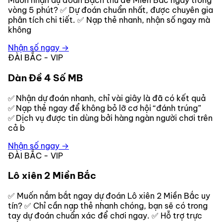
Muốn nhận dự đoán Bạch thủ đề Miền Bắc ngay trong
vòng 5 phút? ✅ Dự đoán chuẩn nhất, được chuyên gia
phân tích chi tiết. ✅ Nạp thẻ nhanh, nhận số ngay mà
không
Nhận số ngay →
ĐÀI BẮC - VIP
Dàn Đề 4 Số MB
✅ Nhận dự đoán nhanh, chỉ vài giây là đã có kết quả
✅ Nạp thẻ ngay để không bỏ lỡ cơ hội “đánh trúng”
✅ Dịch vụ được tin dùng bởi hàng ngàn người chơi trên
cả b
Nhận số ngay →
ĐÀI BẮC - VIP
Lô xiên 2 Miền Bắc
✅ Muốn nắm bắt ngay dự đoán Lô xiên 2 Miền Bắc uy
tín? ✅ Chỉ cần nạp thẻ nhanh chóng, bạn sẽ có trong
tay dự đoán chuẩn xác để chơi ngay. ✅ Hỗ trợ trực