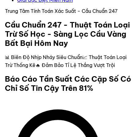
Giải đặc biệt Miền Nam
Trung Tâm Tính Toán Xác Suất - Cầu Chuẩn 247
Cầu Chuẩn 247 - Thuật Toán Loại
Trừ Số Học - Sàng Lọc Cầu Vàng
Bất Bại Hôm Nay
📊 Biên Độ Nhịp Nháy Siêu Chuẩn
📈 Thuật Toán Loại
Trừ Thống Kê
🔥 Đảm Bảo Tỉ Lệ Thắng Vượt Trội
Báo Cáo Tần Suất Các Cặp Số Có
Chỉ Số Tin Cậy Trên 81%