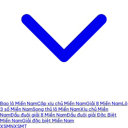
Bao lô Miền Nam
Cặp xíu chủ Miền Nam
Giải 8 Miền Nam
Lô
3 số Miền Nam
Song thủ lô Miền Nam
Xíu chủ Miền
Nam
Đầu đuôi giải 8 Miền Nam
Đầu đuôi giải Đặc Biệt
Miền Nam
Giải đặc biệt Miền Nam
XSMN
XSMT