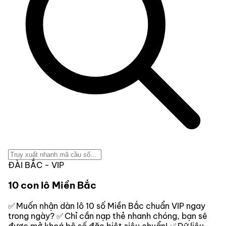
ĐÀI BẮC - VIP
10 con lô Miền Bắc
✅ Muốn nhận dàn lô 10 số Miền Bắc chuẩn VIP ngay
trong ngày? ✅ Chỉ cần nạp thẻ nhanh chóng, bạn sẽ