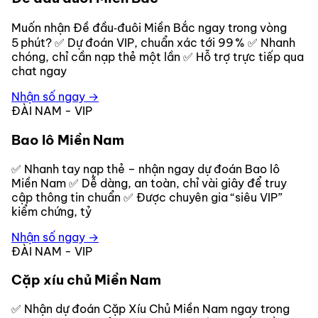
Muốn nhận Đề đầu‑đuôi Miền Bắc ngay trong vòng
5 phút? ✅ Dự đoán VIP, chuẩn xác tới 99 % ✅ Nhanh
chóng, chỉ cần nạp thẻ một lần ✅ Hỗ trợ trực tiếp qua
chat ngay
Nhận số ngay →
ĐÀI NAM - VIP
Bao lô Miền Nam
✅ Nhanh tay nạp thẻ – nhận ngay dự đoán Bao lô
Miền Nam ✅ Dễ dàng, an toàn, chỉ vài giây để truy
cập thông tin chuẩn ✅ Được chuyên gia “siêu VIP”
kiểm chứng, tỷ
Nhận số ngay →
ĐÀI NAM - VIP
Cặp xíu chủ Miền Nam
✅ Nhận dự đoán Cặp Xíu Chủ Miền Nam ngay trong