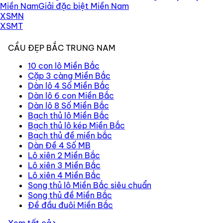
Miền Nam
Giải đặc biệt Miền Nam
XSMN
XSMT
CẦU ĐẸP BẮC TRUNG NAM
10 con lô Miền Bắc
Cặp 3 càng Miền Bắc
Dàn lô 4 Số Miền Bắc
Dàn lô 6 con Miền Bắc
Dàn lô 8 Số Miền Bắc
Bạch thủ lô Miền Bắc
Bạch thủ lô kép Miền Bắc
Bạch thủ đề miền bắc
Dàn Đề 4 Số MB
Lô xiên 2 Miền Bắc
Lô xiên 3 Miền Bắc
Lô xiên 4 Miền Bắc
Song thủ lô Miền Bắc siêu chuẩn
Song thủ đề Miền Bắc
Đề đầu đuôi Miền Bắc