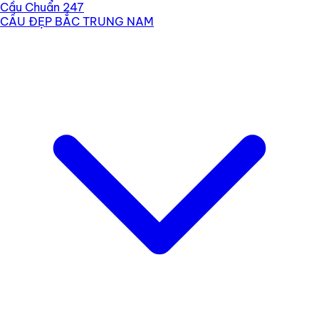
Cầu Chuẩn 247
CẦU ĐẸP BẮC TRUNG NAM