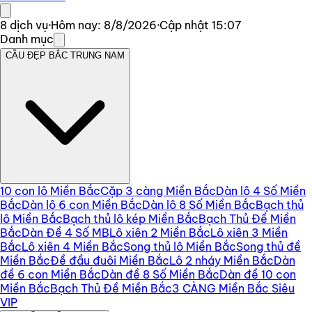
8 dịch vụ
·
Hôm nay: 8/8/2026
·
Cập nhật 15:07
Danh mục
CẦU ĐẸP BẮC TRUNG NAM
10 con lô Miền Bắc
Cặp 3 càng Miền Bắc
Dàn lô 4 Số Miền
Bắc
Dàn lô 6 con Miền Bắc
Dàn lô 8 Số Miền Bắc
Bạch thủ
lô Miền Bắc
Bạch thủ lô kép Miền Bắc
Bạch Thủ Đề Miền
Bắc
Dàn Đề 4 Số MB
Lô xiên 2 Miền Bắc
Lô xiên 3 Miền
Bắc
Lô xiên 4 Miền Bắc
Song thủ lô Miền Bắc
Song thủ đề
Miền Bắc
Đề đầu đuôi Miền Bắc
Lô 2 nháy Miền Bắc
Dàn
đề 6 con Miền Bắc
Dàn đề 8 Số Miền Bắc
Dàn đề 10 con
Miền Bắc
Bạch Thủ Đề Miền Bắc
3 CÀNG Miền Bắc Siêu
VIP