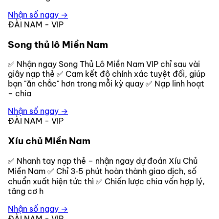
Nhận số ngay →
ĐÀI NAM - VIP
Song thủ lô Miền Nam
✅ Nhận ngay Song Thủ Lô Miền Nam VIP chỉ sau vài
giây nạp thẻ ✅ Cam kết độ chính xác tuyệt đối, giúp
bạn "ăn chắc" hơn trong mỗi kỳ quay ✅ Nạp linh hoạt
– chia
Nhận số ngay →
ĐÀI NAM - VIP
Xíu chủ Miền Nam
✅ Nhanh tay nạp thẻ – nhận ngay dự đoán Xíu Chủ
Miền Nam ✅ Chỉ 3‑5 phút hoàn thành giao dịch, số
chuẩn xuất hiện tức thì ✅ Chiến lược chia vốn hợp lý,
tăng cơ h
Nhận số ngay →
ĐÀI NAM - VIP