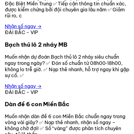
Đặc Biệt Miền Trung ✅ Tiếp cận thông tin chuẩn xác,
được kiểm chứng bởi đội chuyên gia lâu năm ✅ Giảm
rủi ro, c
Nhận số ngay →
ĐÀI BẮC - VIP
Bạch thủ lô 2 nháy MB
Muốn nhận dự đoán Bạch thủ lô 2 nháy siêu chuẩn
ngay trong ngày? ✅ Đón số chuẩn từ 08h00‑18h00,
không lo trễ giờ. ✅ Nạp thẻ nhanh, hỗ trợ ngay khi gặp
sự cố. ✅
Nhận số ngay →
ĐÀI BẮC - VIP
Dàn đề 6 con Miền Bắc
Muốn nhận dàn đề 6 con Miền Bắc chuẩn ngay trong
vòng vài giây? ✅ Nạp thẻ nhanh, nhận số ngay –
không chờ đợi! ✅ Số “vàng” được phân tích chuyên