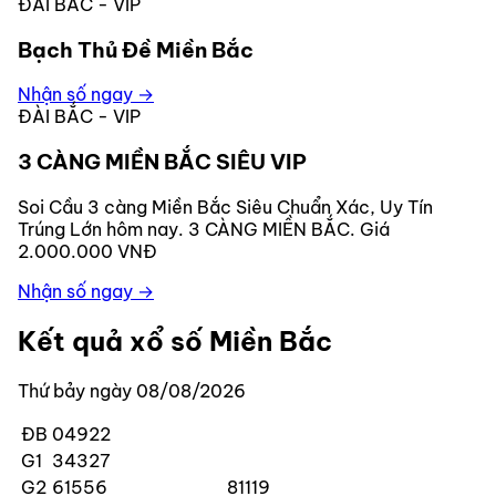
ĐÀI BẮC - VIP
Bạch Thủ Đề Miền Bắc
Nhận số ngay →
ĐÀI BẮC - VIP
3 CÀNG MIỀN BẮC SIÊU VIP
Soi Cầu 3 càng Miền Bắc Siêu Chuẩn Xác, Uy Tín
Trúng Lớn hôm nay. 3 CÀNG MIỀN BẮC. Giá
2.000.000 VNĐ
Nhận số ngay →
Kết quả xổ số Miền Bắc
Thứ bảy ngày 08/08/2026
ĐB
04922
G1
34327
G2
61556
81119