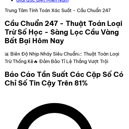
Giải đặc biệt Miền Nam
Trung Tâm Tính Toán Xác Suất - Cầu Chuẩn 247
Cầu Chuẩn 247 - Thuật Toán Loại
Trừ Số Học - Sàng Lọc Cầu Vàng
Bất Bại Hôm Nay
📊 Biên Độ Nhịp Nháy Siêu Chuẩn
📈 Thuật Toán Loại
Trừ Thống Kê
🔥 Đảm Bảo Tỉ Lệ Thắng Vượt Trội
Báo Cáo Tần Suất Các Cặp Số Có
Chỉ Số Tin Cậy Trên 81%