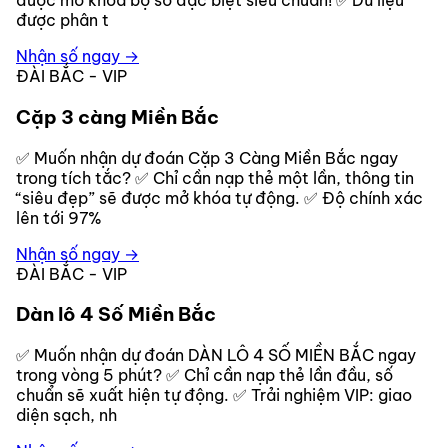
được mở khoá bộ số đặc biệt siêu chuẩn! ✅ Dữ liệu
được phân t
Nhận số ngay →
ĐÀI BẮC - VIP
Cặp 3 càng Miền Bắc
✅ Muốn nhận dự đoán Cặp 3 Càng Miền Bắc ngay
trong tích tắc? ✅ Chỉ cần nạp thẻ một lần, thông tin
“siêu đẹp” sẽ được mở khóa tự động. ✅ Độ chính xác
lên tới 97%
Nhận số ngay →
ĐÀI BẮC - VIP
Dàn lô 4 Số Miền Bắc
✅ Muốn nhận dự đoán DÀN LÔ 4 SỐ MIỀN BẮC ngay
trong vòng 5 phút? ✅ Chỉ cần nạp thẻ lần đầu, số
chuẩn sẽ xuất hiện tự động. ✅ Trải nghiệm VIP: giao
diện sạch, nh