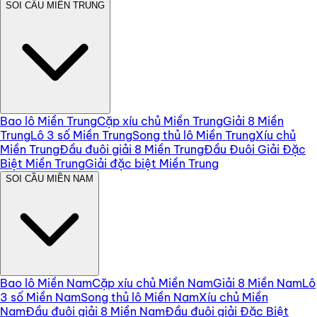
SOI CẦU MIỀN TRUNG
Bao lô Miền Trung
Cặp xíu chủ Miền Trung
Giải 8 Miền
Trung
Lô 3 số Miền Trung
Song thủ lô Miền Trung
Xíu chủ
Miền Trung
Đầu đuôi giải 8 Miền Trung
Đầu Đuôi Giải Đặc
Biệt Miền Trung
Giải đặc biệt Miền Trung
SOI CẦU MIỀN NAM
Bao lô Miền Nam
Cặp xíu chủ Miền Nam
Giải 8 Miền Nam
Lô
3 số Miền Nam
Song thủ lô Miền Nam
Xíu chủ Miền
Nam
Đầu đuôi giải 8 Miền Nam
Đầu đuôi giải Đặc Biệt