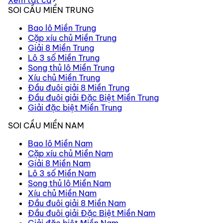
Xem tất cả
SOI CẦU MIỀN TRUNG
Bao lô Miền Trung
Cặp xíu chủ Miền Trung
Giải 8 Miền Trung
Lô 3 số Miền Trung
Song thủ lô Miền Trung
Xíu chủ Miền Trung
Đầu đuôi giải 8 Miền Trung
Đầu đuôi giải Đặc Biệt Miền Trung
Giải đặc biệt Miền Trung
SOI CẦU MIỀN NAM
Bao lô Miền Nam
Cặp xíu chủ Miền Nam
Giải 8 Miền Nam
Lô 3 số Miền Nam
Song thủ lô Miền Nam
Xíu chủ Miền Nam
Đầu đuôi giải 8 Miền Nam
Đầu đuôi giải Đặc Biệt Miền Nam