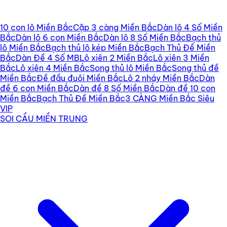
10 con lô Miền Bắc
Cặp 3 càng Miền Bắc
Dàn lô 4 Số Miền
Bắc
Dàn lô 6 con Miền Bắc
Dàn lô 8 Số Miền Bắc
Bạch thủ
lô Miền Bắc
Bạch thủ lô kép Miền Bắc
Bạch Thủ Đề Miền
Bắc
Dàn Đề 4 Số MB
Lô xiên 2 Miền Bắc
Lô xiên 3 Miền
Bắc
Lô xiên 4 Miền Bắc
Song thủ lô Miền Bắc
Song thủ đề
Miền Bắc
Đề đầu đuôi Miền Bắc
Lô 2 nháy Miền Bắc
Dàn
đề 6 con Miền Bắc
Dàn đề 8 Số Miền Bắc
Dàn đề 10 con
Miền Bắc
Bạch Thủ Đề Miền Bắc
3 CÀNG Miền Bắc Siêu
VIP
SOI CẦU MIỀN TRUNG