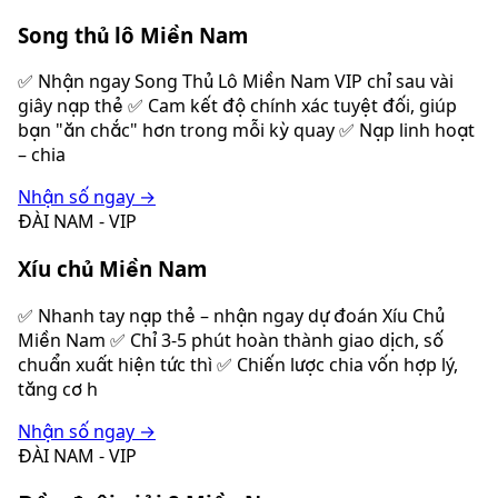
Song thủ lô Miền Nam
✅ Nhận ngay Song Thủ Lô Miền Nam VIP chỉ sau vài
giây nạp thẻ ✅ Cam kết độ chính xác tuyệt đối, giúp
bạn "ăn chắc" hơn trong mỗi kỳ quay ✅ Nạp linh hoạt
– chia
Nhận số ngay →
ĐÀI NAM - VIP
Xíu chủ Miền Nam
✅ Nhanh tay nạp thẻ – nhận ngay dự đoán Xíu Chủ
Miền Nam ✅ Chỉ 3‑5 phút hoàn thành giao dịch, số
chuẩn xuất hiện tức thì ✅ Chiến lược chia vốn hợp lý,
tăng cơ h
Nhận số ngay →
ĐÀI NAM - VIP