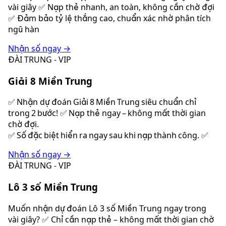
vài giây ✅ Nạp thẻ nhanh, an toàn, không cần chờ đợi
✅ Đảm bảo tỷ lệ thắng cao, chuẩn xác nhờ phân tích
ngũ hàn
Nhận số ngay →
ĐÀI TRUNG - VIP
Giải 8 Miền Trung
✅ Nhận dự đoán Giải 8 Miền Trung siêu chuẩn chỉ
trong 2 bước! ✅ Nạp thẻ ngay – không mất thời gian
chờ đợi.
✅ Số đặc biệt hiển ra ngay sau khi nạp thành công. ✅
Nhận số ngay →
ĐÀI TRUNG - VIP
Lô 3 số Miền Trung
Muốn nhận dự đoán Lô 3 số Miền Trung ngay trong
vài giây? ✅ Chỉ cần nạp thẻ – không mất thời gian chờ