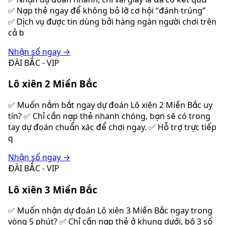
✅ Nạp thẻ ngay để không bỏ lỡ cơ hội “đánh trúng”
✅ Dịch vụ được tin dùng bởi hàng ngàn người chơi trên
cả b
Nhận số ngay →
ĐÀI BẮC - VIP
Lô xiên 2 Miền Bắc
✅ Muốn nắm bắt ngay dự đoán Lô xiên 2 Miền Bắc uy
tín? ✅ Chỉ cần nạp thẻ nhanh chóng, bạn sẽ có trong
tay dự đoán chuẩn xác để chơi ngay. ✅ Hỗ trợ trực tiếp
q
Nhận số ngay →
ĐÀI BẮC - VIP
Lô xiên 3 Miền Bắc
✅ Muốn nhận dự đoán Lô xiên 3 Miền Bắc ngay trong
vòng 5 phút? ✅ Chỉ cần nạp thẻ ở khung dưới, bộ 3 số