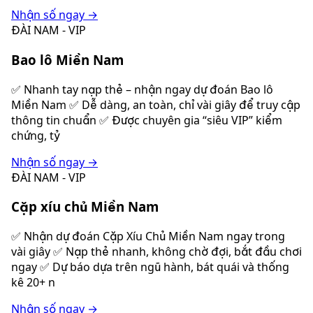
Nhận số ngay →
ĐÀI NAM - VIP
Bao lô Miền Nam
✅ Nhanh tay nạp thẻ – nhận ngay dự đoán Bao lô
Miền Nam ✅ Dễ dàng, an toàn, chỉ vài giây để truy cập
thông tin chuẩn ✅ Được chuyên gia “siêu VIP” kiểm
chứng, tỷ
Nhận số ngay →
ĐÀI NAM - VIP
Cặp xíu chủ Miền Nam
✅ Nhận dự đoán Cặp Xíu Chủ Miền Nam ngay trong
vài giây ✅ Nạp thẻ nhanh, không chờ đợi, bắt đầu chơi
ngay ✅ Dự báo dựa trên ngũ hành, bát quái và thống
kê 20+ n
Nhận số ngay →