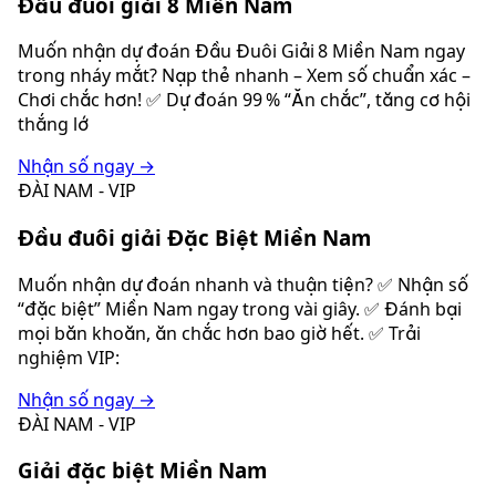
Đầu đuôi giải 8 Miền Nam
Muốn nhận dự đoán Đầu Đuôi Giải 8 Miền Nam ngay
trong nháy mắt? Nạp thẻ nhanh – Xem số chuẩn xác –
Chơi chắc hơn! ✅ Dự đoán 99 % “Ăn chắc”, tăng cơ hội
thắng lớ
Nhận số ngay →
ĐÀI NAM - VIP
Đầu đuôi giải Đặc Biệt Miền Nam
Muốn nhận dự đoán nhanh và thuận tiện? ✅ Nhận số
“đặc biệt” Miền Nam ngay trong vài giây. ✅ Đánh bại
mọi băn khoăn, ăn chắc hơn bao giờ hết. ✅ Trải
nghiệm VIP:
Nhận số ngay →
ĐÀI NAM - VIP
Giải đặc biệt Miền Nam