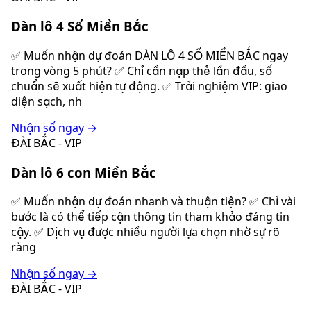
Dàn lô 4 Số Miền Bắc
✅ Muốn nhận dự đoán DÀN LÔ 4 SỐ MIỀN BẮC ngay
trong vòng 5 phút? ✅ Chỉ cần nạp thẻ lần đầu, số
chuẩn sẽ xuất hiện tự động. ✅ Trải nghiệm VIP: giao
diện sạch, nh
Nhận số ngay →
ĐÀI BẮC - VIP
Dàn lô 6 con Miền Bắc
✅ Muốn nhận dự đoán nhanh và thuận tiện? ✅ Chỉ vài
bước là có thể tiếp cận thông tin tham khảo đáng tin
cậy. ✅ Dịch vụ được nhiều người lựa chọn nhờ sự rõ
ràng
Nhận số ngay →
ĐÀI BẮC - VIP