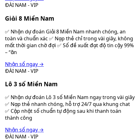
ĐÀI NAM - VIP
Giải 8 Miền Nam
✅ Nhận dự đoán Giải 8 Miền Nam nhanh chóng, an
toàn và chuẩn xác ✅ Nạp thẻ chỉ trong vài giây, không
mất thời gian chờ đợi ✅ Số đề xuất đạt độ tin cậy 99%
– “ăn
Nhận số ngay →
ĐÀI NAM - VIP
Lô 3 số Miền Nam
✅ Nhận dự đoán Lô 3 số Miền Nam ngay trong vài giây
✅ Nạp thẻ nhanh chóng, hỗ trợ 24/7 qua khung chat
✅ Cập nhật số chuẩn tự động sau khi thanh toán
thành công
Nhận số ngay →
ĐÀI NAM - VIP