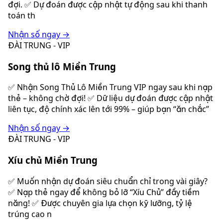
đợi. ✅ Dự đoán được cập nhật tự động sau khi thanh
toán th
Nhận số ngay →
ĐÀI TRUNG - VIP
Song thủ lô Miền Trung
✅ Nhận Song Thủ Lô Miền Trung VIP ngay sau khi nạp
thẻ – không chờ đợi! ✅ Dữ liệu dự đoán được cập nhật
liên tục, độ chính xác lên tới 99% – giúp bạn “ăn chắc”
Nhận số ngay →
ĐÀI TRUNG - VIP
Xíu chủ Miền Trung
✅ Muốn nhận dự đoán siêu chuẩn chỉ trong vài giây?
✅ Nạp thẻ ngay để không bỏ lỡ “Xíu Chủ” đầy tiềm
năng! ✅ Được chuyên gia lựa chọn kỹ lưỡng, tỷ lệ
trúng cao n