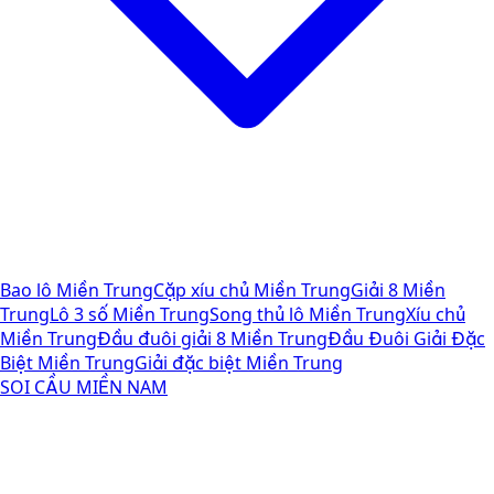
Bao lô Miền Trung
Cặp xíu chủ Miền Trung
Giải 8 Miền
Trung
Lô 3 số Miền Trung
Song thủ lô Miền Trung
Xíu chủ
Miền Trung
Đầu đuôi giải 8 Miền Trung
Đầu Đuôi Giải Đặc
Biệt Miền Trung
Giải đặc biệt Miền Trung
SOI CẦU MIỀN NAM