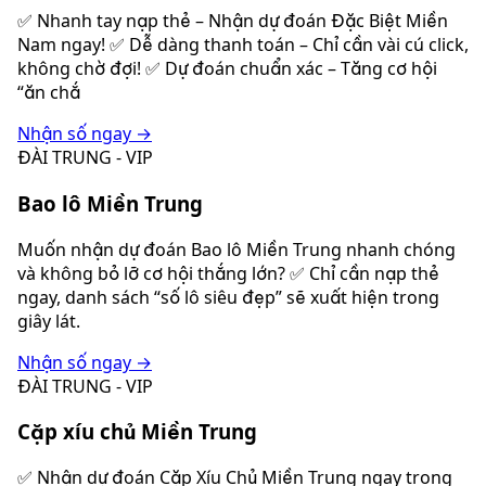
✅ Nhanh tay nạp thẻ – Nhận dự đoán Đặc Biệt Miền
Nam ngay! ✅ Dễ dàng thanh toán – Chỉ cần vài cú click,
không chờ đợi! ✅ Dự đoán chuẩn xác – Tăng cơ hội
“ăn chắ
Nhận số ngay →
ĐÀI TRUNG - VIP
Bao lô Miền Trung
Muốn nhận dự đoán Bao lô Miền Trung nhanh chóng
và không bỏ lỡ cơ hội thắng lớn? ✅ Chỉ cần nạp thẻ
ngay, danh sách “số lô siêu đẹp” sẽ xuất hiện trong
giây lát.
Nhận số ngay →
ĐÀI TRUNG - VIP
Cặp xíu chủ Miền Trung
✅ Nhận dự đoán Cặp Xíu Chủ Miền Trung ngay trong