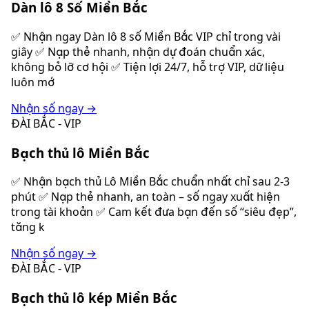
Dàn lô 8 Số Miền Bắc
✅ Nhận ngay Dàn lô 8 số Miền Bắc VIP chỉ trong vài
giây ✅ Nạp thẻ nhanh, nhận dự đoán chuẩn xác,
không bỏ lỡ cơ hội ✅ Tiện lợi 24/7, hỗ trợ VIP, dữ liệu
luôn mớ
Nhận số ngay →
ĐÀI BẮC - VIP
Bạch thủ lô Miền Bắc
✅ Nhận bạch thủ Lô Miền Bắc chuẩn nhất chỉ sau 2‑3
phút ✅ Nạp thẻ nhanh, an toàn – số ngay xuất hiện
trong tài khoản ✅ Cam kết đưa bạn đến số “siêu đẹp”,
tăng k
Nhận số ngay →
ĐÀI BẮC - VIP
Bạch thủ lô kép Miền Bắc