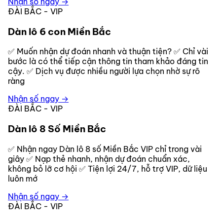
Nhận số ngay →
ĐÀI BẮC - VIP
Dàn lô 6 con Miền Bắc
✅ Muốn nhận dự đoán nhanh và thuận tiện? ✅ Chỉ vài
bước là có thể tiếp cận thông tin tham khảo đáng tin
cậy. ✅ Dịch vụ được nhiều người lựa chọn nhờ sự rõ
ràng
Nhận số ngay →
ĐÀI BẮC - VIP
Dàn lô 8 Số Miền Bắc
✅ Nhận ngay Dàn lô 8 số Miền Bắc VIP chỉ trong vài
giây ✅ Nạp thẻ nhanh, nhận dự đoán chuẩn xác,
không bỏ lỡ cơ hội ✅ Tiện lợi 24/7, hỗ trợ VIP, dữ liệu
luôn mớ
Nhận số ngay →
ĐÀI BẮC - VIP