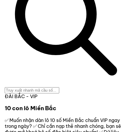
ĐÀI BẮC - VIP
10 con lô Miền Bắc
✅ Muốn nhận dàn lô 10 số Miền Bắc chuẩn VIP ngay
trong ngày? ✅ Chỉ cần nạp thẻ nhanh chóng, bạn sẽ