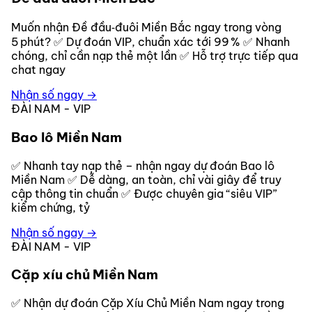
Muốn nhận Đề đầu‑đuôi Miền Bắc ngay trong vòng
5 phút? ✅ Dự đoán VIP, chuẩn xác tới 99 % ✅ Nhanh
chóng, chỉ cần nạp thẻ một lần ✅ Hỗ trợ trực tiếp qua
chat ngay
Nhận số ngay →
ĐÀI NAM - VIP
Bao lô Miền Nam
✅ Nhanh tay nạp thẻ – nhận ngay dự đoán Bao lô
Miền Nam ✅ Dễ dàng, an toàn, chỉ vài giây để truy
cập thông tin chuẩn ✅ Được chuyên gia “siêu VIP”
kiểm chứng, tỷ
Nhận số ngay →
ĐÀI NAM - VIP
Cặp xíu chủ Miền Nam
✅ Nhận dự đoán Cặp Xíu Chủ Miền Nam ngay trong