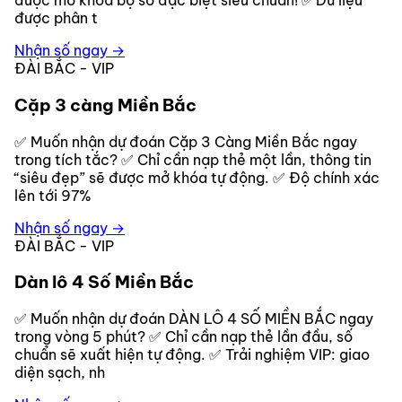
được mở khoá bộ số đặc biệt siêu chuẩn! ✅ Dữ liệu
được phân t
Nhận số ngay →
ĐÀI BẮC - VIP
Cặp 3 càng Miền Bắc
✅ Muốn nhận dự đoán Cặp 3 Càng Miền Bắc ngay
trong tích tắc? ✅ Chỉ cần nạp thẻ một lần, thông tin
“siêu đẹp” sẽ được mở khóa tự động. ✅ Độ chính xác
lên tới 97%
Nhận số ngay →
ĐÀI BẮC - VIP
Dàn lô 4 Số Miền Bắc
✅ Muốn nhận dự đoán DÀN LÔ 4 SỐ MIỀN BẮC ngay
trong vòng 5 phút? ✅ Chỉ cần nạp thẻ lần đầu, số
chuẩn sẽ xuất hiện tự động. ✅ Trải nghiệm VIP: giao
diện sạch, nh