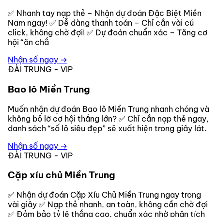
✅ Nhanh tay nạp thẻ – Nhận dự đoán Đặc Biệt Miền
Nam ngay! ✅ Dễ dàng thanh toán – Chỉ cần vài cú
click, không chờ đợi! ✅ Dự đoán chuẩn xác – Tăng cơ
hội “ăn chắ
Nhận số ngay →
ĐÀI TRUNG - VIP
Bao lô Miền Trung
Muốn nhận dự đoán Bao lô Miền Trung nhanh chóng và
không bỏ lỡ cơ hội thắng lớn? ✅ Chỉ cần nạp thẻ ngay,
danh sách “số lô siêu đẹp” sẽ xuất hiện trong giây lát.
Nhận số ngay →
ĐÀI TRUNG - VIP
Cặp xíu chủ Miền Trung
✅ Nhận dự đoán Cặp Xíu Chủ Miền Trung ngay trong
vài giây ✅ Nạp thẻ nhanh, an toàn, không cần chờ đợi
✅ Đảm bảo tỷ lệ thắng cao, chuẩn xác nhờ phân tích