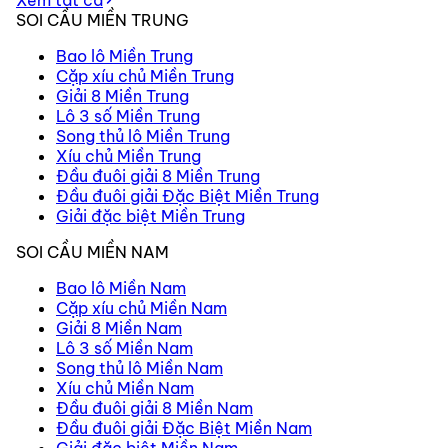
Xem tất cả
SOI CẦU MIỀN TRUNG
Bao lô Miền Trung
Cặp xíu chủ Miền Trung
Giải 8 Miền Trung
Lô 3 số Miền Trung
Song thủ lô Miền Trung
Xíu chủ Miền Trung
Đầu đuôi giải 8 Miền Trung
Đầu đuôi giải Đặc Biệt Miền Trung
Giải đặc biệt Miền Trung
SOI CẦU MIỀN NAM
Bao lô Miền Nam
Cặp xíu chủ Miền Nam
Giải 8 Miền Nam
Lô 3 số Miền Nam
Song thủ lô Miền Nam
Xíu chủ Miền Nam
Đầu đuôi giải 8 Miền Nam
Đầu đuôi giải Đặc Biệt Miền Nam