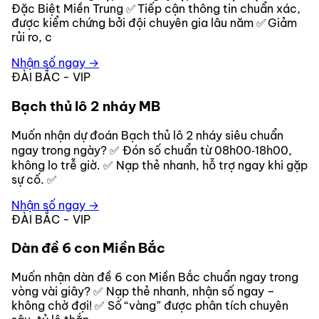
Đặc Biệt Miền Trung ✅ Tiếp cận thông tin chuẩn xác,
được kiểm chứng bởi đội chuyên gia lâu năm ✅ Giảm
rủi ro, c
Nhận số ngay →
ĐÀI BẮC - VIP
Bạch thủ lô 2 nháy MB
Muốn nhận dự đoán Bạch thủ lô 2 nháy siêu chuẩn
ngay trong ngày? ✅ Đón số chuẩn từ 08h00‑18h00,
không lo trễ giờ. ✅ Nạp thẻ nhanh, hỗ trợ ngay khi gặp
sự cố. ✅
Nhận số ngay →
ĐÀI BẮC - VIP
Dàn đề 6 con Miền Bắc
Muốn nhận dàn đề 6 con Miền Bắc chuẩn ngay trong
vòng vài giây? ✅ Nạp thẻ nhanh, nhận số ngay –
không chờ đợi! ✅ Số “vàng” được phân tích chuyên