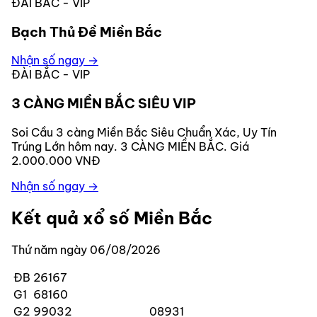
ĐÀI BẮC - VIP
Bạch Thủ Đề Miền Bắc
Nhận số ngay →
ĐÀI BẮC - VIP
3 CÀNG MIỀN BẮC SIÊU VIP
Soi Cầu 3 càng Miền Bắc Siêu Chuẩn Xác, Uy Tín
Trúng Lớn hôm nay. 3 CÀNG MIỀN BẮC. Giá
2.000.000 VNĐ
Nhận số ngay →
Kết quả xổ số Miền Bắc
Thứ năm ngày 06/08/2026
ĐB
26167
G1
68160
G2
99032
08931