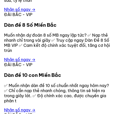
sâu, tỷ lệ thắn
Nhận số ngay →
ĐÀI BẮC - VIP
Dàn đề 8 Số Miền Bắc
Muốn nhận dự đoán 8 số MB ngay lập tức? ✅ Nạp thẻ
nhanh chỉ trong vài giây ✅ Truy cập ngay Dàn Đề 8 Số
MB VIP ✅ Cam kết độ chính xác tuyệt đối, tăng cơ hội
trún
Nhận số ngay →
ĐÀI BẮC - VIP
Dàn đề 10 con Miền Bắc
✅ Muốn nhận dàn đề 10 số chuẩn nhất ngay hôm nay?
✅ Chỉ cần nạp thẻ nhanh chóng, thông tin sẽ hiện ra
trong giây lát. ✅ Độ chính xác cao, được chuyên gia
phân t
Nhận số ngay →