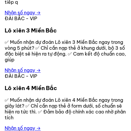
tiếp q
Nhận số ngay →
ĐÀI BẮC - VIP
Lô xiên 3 Miền Bắc
✅ Muốn nhận dự đoán Lô xiên 3 Miền Bắc ngay trong
vòng 5 phút? ✅ Chỉ cần nạp thẻ ở khung dưới, bộ 3 số
đặc biệt sẽ hiện ra tự động. ✅ Cam kết độ chuẩn cao,
giúp
Nhận số ngay →
ĐÀI BẮC - VIP
Lô xiên 4 Miền Bắc
✅ Muốn nhận dự đoán Lô xiên 4 Miền Bắc ngay trong
giây lát? ✅ Chỉ cần nạp thẻ ở form dưới, số chuẩn sẽ
hiện ra tức thì. ✅ Đảm bảo độ chính xác cao nhờ phân
tích
Nhận số ngay →